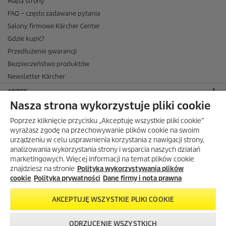
Mapa strony
FAQ – często zadawane pytania
Salony firmowe Kärcher Center
Gdzie kupić?
Przedłużenie gwarancji
Bezpieczeństwo produktów
Newsletter Kärcher
ADRES
Nasza strona wykorzystuje pliki cookie
BIURO OBSŁUGI KLIENTA
Poprzez kliknięcie przycisku „Akceptuję wszystkie pliki cookie”
OPINIE O EKÄRCHER
wyrażasz zgodę na przechowywanie plików cookie na swoim
urządzeniu w celu usprawnienia korzystania z nawigacji strony,
DOSTAWA W EKÄRCHER
analizowania wykorzystania strony i wsparcia naszych działań
marketingowych. Więcej informacji na temat plików cookie
METODY PŁATNOŚCI DOSTĘPNE W EKÄRCHER
znajdziesz na stronie
Polityka wykorzystywania plików
KÄRCHER W SOCIAL MEDIA
cookie
Polityka prywatności
Dane firmy i nota prawna
AKCEPTUJĘ WSZYSTKIE PLIKI COOKIE
ODRZUCENIE WSZYSTKICH