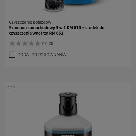
Czyszczenie pojazdów
Szampon samochodowy 3 w 1 RM 610 + środek do
czyszczenia wnętrza RM 651
0.0
(0)
0
.
DODAJ DO PORÓWNANIA
0
n
a
5
g
w
i
a
z
d
e
k
.