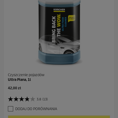
Czyszczenie pojazdów
Ultra Piana, 1l
A
42,00 zł
k
t
3.8
(13)
3
u
.
a
DODAJ DO PORÓWNANIA
8
l
n
n