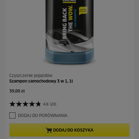
Czyszczenie pojazdów
Szampon samochodowy 3 w 1, 1l
A
39,00 zł
k
t
4.8
(20)
4
u
.
a
DODAJ DO PORÓWNANIA
8
l
n
n
a
a
DODAJ DO KOSZYKA
5
c