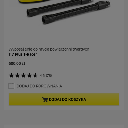
Wyposażenie do mycia powierzchni twardych
T 7 Plus T-Racer
A
600,00 zł
k
t
4.6
(78)
4
u
.
a
DODAJ DO PORÓWNANIA
6
l
n
n
a
a
DODAJ DO KOSZYKA
5
c
g
e
w
n
i
a
a