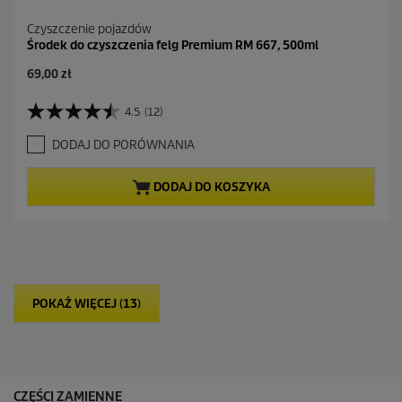
Czyszczenie pojazdów
Środek do czyszczenia felg Premium RM 667, 500ml
A
69,00 zł
k
t
4.5
(12)
4
u
.
a
DODAJ DO PORÓWNANIA
5
l
n
n
a
a
DODAJ DO KOSZYKA
5
c
g
e
w
n
i
a
a
z
d
POKAŻ WIĘCEJ (13)
e
k
.
1
2
R
CZĘŚCI ZAMIENNE