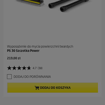
z
j
i
Wyposażenie do mycia powierzchni twardych
PS 30 Szczotka Power
A
219,00 zł
k
t
4.7
(38)
4
u
.
a
DODAJ DO PORÓWNANIA
7
l
n
n
a
a
DODAJ DO KOSZYKA
5
c
g
e
w
n
i
a