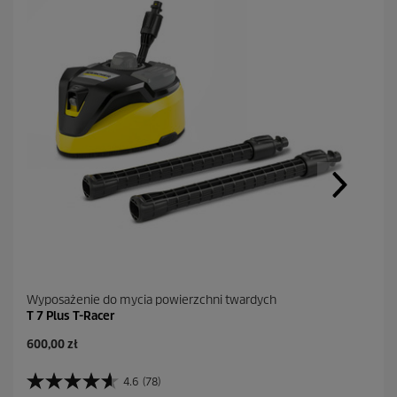
Wyposażenie do mycia powierzchni twardych
T 7 Plus T-Racer
A
600,00 zł
k
t
4.6
(78)
4
u