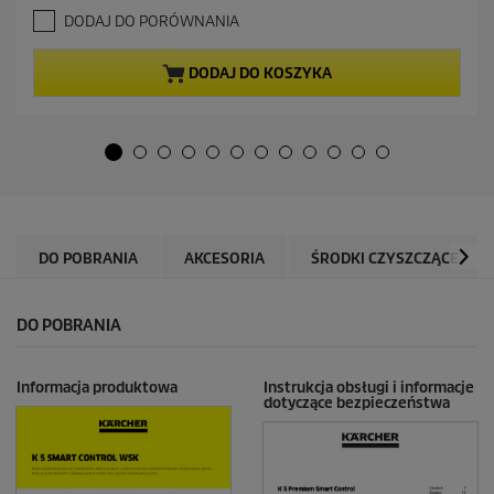
.
a
DODAJ DO PORÓWNANIA
6
l
n
n
a
a
DODAJ DO KOSZYKA
5
c
g
e
w
n
i
a
a
z
d
e
k
DO POBRANIA
AKCESORIA
ŚRODKI CZYSZCZĄCE
.
7
8
DO POBRANIA
R
e
c
e
Informacja produktowa
Instrukcja obsługi i informacje
dotyczące bezpieczeństwa
n
z
j
i