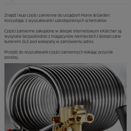
e
c
e
Znajdź i kup części zamienne do urządzeń Home & Garden
n
korzystając z wyszukiwarki i udostępnionych schematów.
z
j
Części zamienne zakupione w sklepie internetowym eKärcher są
i
wysyłane bezpośrednio z magazynów niemieckich i dostarczane
kurierem GLS pod wskazany w zamówieniu adres.
Przejdź do wyszukiwarki części zamiennych klikając przycisk
poniżej.