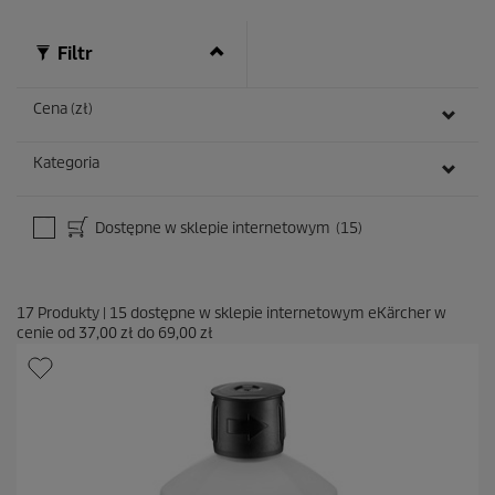
n
z
Filtr
j
i
Cena (zł)
Kategoria
Dostępne w sklepie internetowym
(15)
17
Produkty
|
15
dostępne w sklepie internetowym eKärcher w
cenie od
37,00 zł
do
69,00 zł