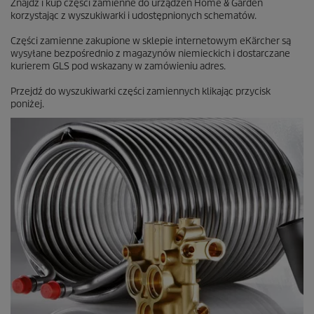
Znajdź i kup części zamienne do urządzeń Home & Garden
n
korzystając z wyszukiwarki i udostępnionych schematów.
z
j
Części zamienne zakupione w sklepie internetowym eKärcher są
i
wysyłane bezpośrednio z magazynów niemieckich i dostarczane
kurierem GLS pod wskazany w zamówieniu adres.
Przejdź do wyszukiwarki części zamiennych klikając przycisk
poniżej.