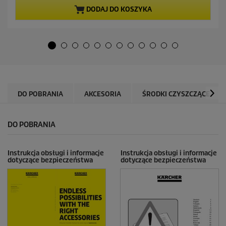
a
a
DODAJ DO KOSZYKA
5
c
g
e
w
n
i
a
a
z
d
e
k
DO POBRANIA
AKCESORIA
ŚRODKI CZYSZCZĄCE
.
2
8
DO POBRANIA
R
e
c
e
Instrukcja obsługi i informacje
Instrukcja obsługi i informacje
dotyczące bezpieczeństwa
dotyczące bezpieczeństwa
n
z
j
i