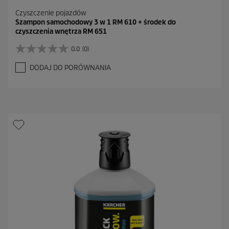
Czyszczenie pojazdów
Szampon samochodowy 3 w 1 RM 610 + środek do
czyszczenia wnętrza RM 651
0.0
(0)
0
.
DODAJ DO PORÓWNANIA
0
n
a
5
g
w
i
a
z
d
e
k
.