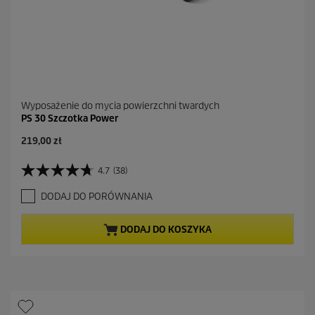
Wyposażenie do mycia powierzchni twardych
PS 30 Szczotka Power
A
219,00 zł
k
t
4.7
(38)
4
u
.
a
DODAJ DO PORÓWNANIA
7
l
n
n
a
a
DODAJ DO KOSZYKA
5
c
g
e
w
n
i
a
a
z