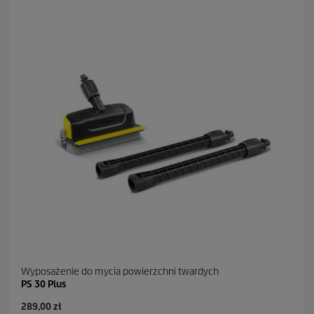
d
e
k
.
3
8
R
e
c
e
n
z
j
i
Wyposażenie do mycia powierzchni twardych
PS 30 Plus
A
289,00 zł