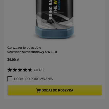
Czyszczenie pojazdów
Szampon samochodowy 3 w 1, 1l
A
39,00 zł
k
t
4.8
(20)
4
u
.
a
DODAJ DO PORÓWNANIA
8
l
n
n
a
a
DODAJ DO KOSZYKA
5
c
g
e
w
n
i
a