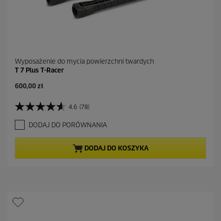
Wyposażenie do mycia powierzchni twardych
T 7 Plus T-Racer
A
600,00 zł
k
t
4.6
(78)
4
u
.
a
DODAJ DO PORÓWNANIA
6
l
n
n
a
a
DODAJ DO KOSZYKA
5
c
g
e
w
n
i
a
a
z
d
e