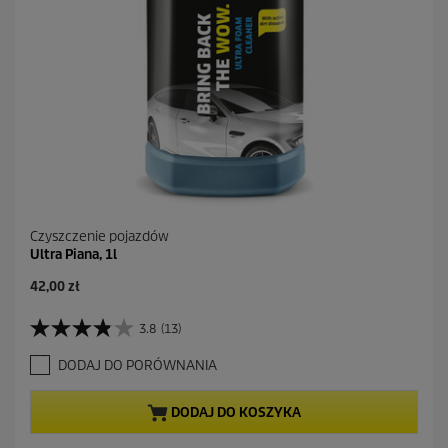
Czyszczenie pojazdów
Ultra Piana, 1l
A
42,00 zł
k
t
3.8
(13)
3
u
.
a
DODAJ DO PORÓWNANIA
8
l
n
n
a
a
DODAJ DO KOSZYKA
5
c
g
e