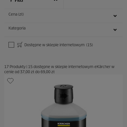
Filtr
j
i
Cena (zł)
Kategoria
Dostępne w sklepie internetowym
(15)
17
Produkty
|
15
dostępne w sklepie internetowym eKärcher w
cenie od
37,00 zł
do
69,00 zł