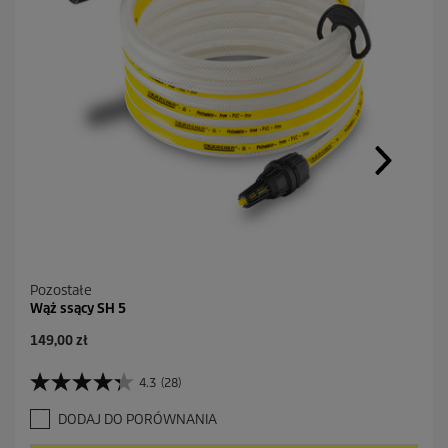
Pozostałe
Wąż ssący SH 5
A
149,00 zł
k
t
4.3
(28)
4
u
.
a
DODAJ DO PORÓWNANIA
3
l
n
n