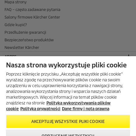
Mapa strony
FAQ – często zadawane pytania
Salony firmowe Kärcher Center
Gdzie kupić?
Przedłużenie gwarancji
Bezpieczeństwo produktów
Newsletter Kärcher
ADRES
Nasza strona wykorzystuje pliki cookie
BIURO OBSŁUGI KLIENTA
Poprzez kliknięcie przycisku „Akceptuję wszystkie pliki cookie”
OPINIE O EKÄRCHER
wyrażasz zgodę na przechowywanie plików cookie na swoim
urządzeniu w celu usprawnienia korzystania z nawigacji strony,
DOSTAWA W EKÄRCHER
analizowania wykorzystania strony i wsparcia naszych działań
marketingowych. Więcej informacji na temat plików cookie
METODY PŁATNOŚCI DOSTĘPNE W EKÄRCHER
znajdziesz na stronie
Polityka wykorzystywania plików
KÄRCHER W SOCIAL MEDIA
cookie
Polityka prywatności
Dane firmy i nota prawna
AKCEPTUJĘ WSZYSTKIE PLIKI COOKIE