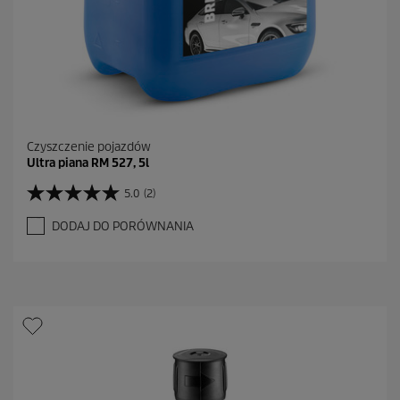
i
Czyszczenie pojazdów
Ultra piana RM 527, 5l
5.0
(2)
5
.
DODAJ DO PORÓWNANIA
0
n
a
5
g
w
i
a
z
d
e