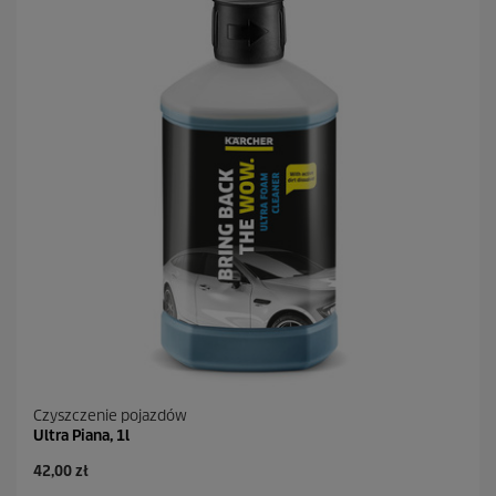
Czyszczenie pojazdów
Ultra Piana, 1l
A
42,00 zł
k