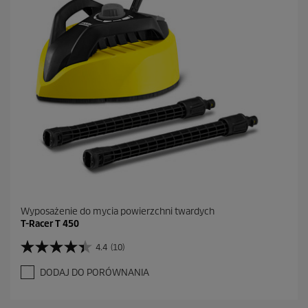
k
.
Wyposażenie do mycia powierzchni twardych
T-Racer T 450
4.4
(10)
4
.
DODAJ DO PORÓWNANIA
4
n
a