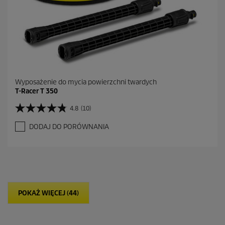
n
z
j
i
Wyposażenie do mycia powierzchni twardych
T-Racer T 350
4.8
(10)
4
.
DODAJ DO PORÓWNANIA
8
n
a
5
g
w
i
POKAŻ WIĘCEJ (44)
a
z
d
e