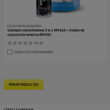
Czyszczenie pojazdów
Szampon samochodowy 3 w 1 RM 610 + środek do
czyszczenia wnętrza RM 651
0.0
(0)
0
.
DODAJ DO PORÓWNANIA
0
n
a
5
g
w
i
POKAŻ WIĘCEJ (23)
a
z
d
e
k
.