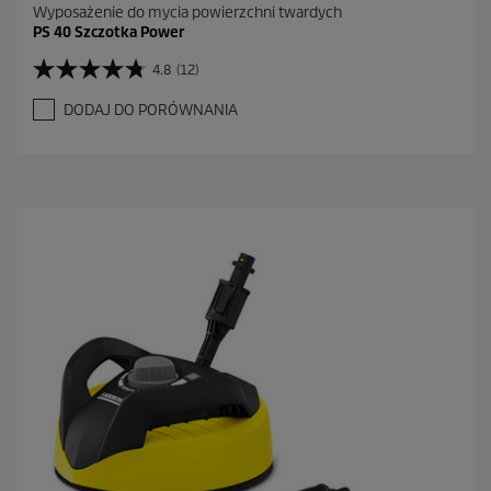
Wyposażenie do mycia powierzchni twardych
PS 40 Szczotka Power
4.8
(12)
4
.
DODAJ DO PORÓWNANIA
8
n
a
5
g
w
i
a
z
d
e
k
.
1
2
R
e
c
e