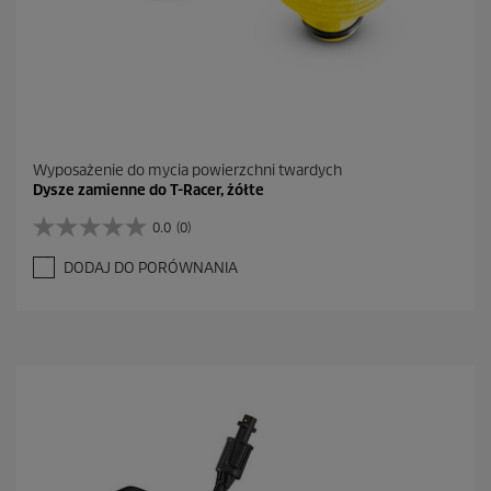
Wyposażenie do mycia powierzchni twardych
Dysze zamienne do T-Racer, żółte
0.0
(0)
0
.
DODAJ DO PORÓWNANIA
0
n
a
5
g
w
i
a
z
d
e