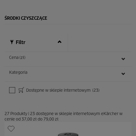
k
.
1
ŚRODKI CZYSZCZĄCE
0
R
e
c
e
Filtr
n
z
j
Cena (zł)
i
Kategoria
Dostępne w sklepie internetowym
(23)
27
Produkty
|
23
dostępne w sklepie internetowym eKärcher w
cenie od
37,00 zł
do
79,00 zł