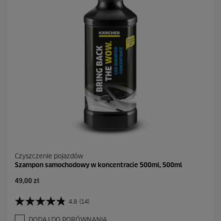
k
.
2
R
e
c
e
n
z
j
i
Czyszczenie pojazdów
Szampon samochodowy w koncentracie 500ml, 500ml
A
49,00 zł
k
t
4.8
(14)
4
u
.
a
DODAJ DO PORÓWNANIA