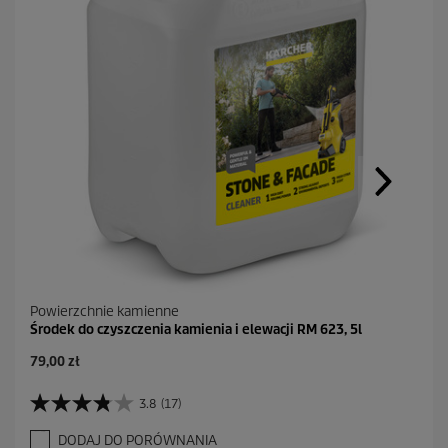
Powierzchnie kamienne
Środek do czyszczenia kamienia i elewacji RM 623, 5l
A
79,00 zł
k
t
3.8
(17)
3
u
.
a
DODAJ DO PORÓWNANIA
8