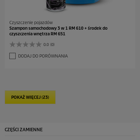
Czyszczenie pojazdów
Szampon samochodowy 3 w 1 RM 610 + środek do
czyszczenia wnętrza RM 651
0.0
(0)
0
.
DODAJ DO PORÓWNANIA
0
n
a
5
g
w
i
POKAŻ WIĘCEJ (23)
a
z
d
e
k
.
CZĘŚCI ZAMIENNE