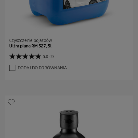
Czyszczenie pojazdów
Ultra piana RM 527, 5l
5.0
(2)
5
.
DODAJ DO PORÓWNANIA
0
n
a
5
g
w
i
a
z
d
e
k
.