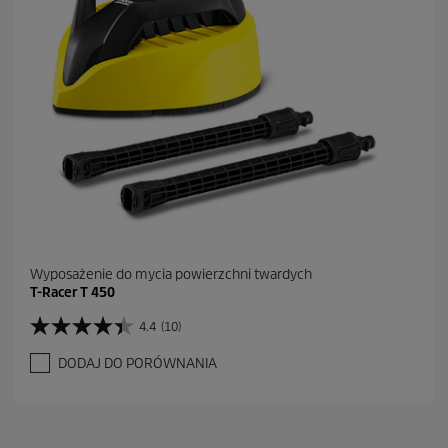
Wyposażenie do mycia powierzchni twardych
T-Racer T 450
4.4
(10)
4
.
DODAJ DO PORÓWNANIA
4
n
a
5
g