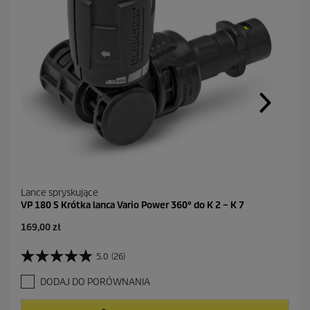
Lance spryskujące
VP 180 S Krótka lanca Vario Power 360° do K 2 – K 7
A
169,00 zł
k
t
5.0
(26)
5
u
.
a
DODAJ DO PORÓWNANIA
0
l
n
n