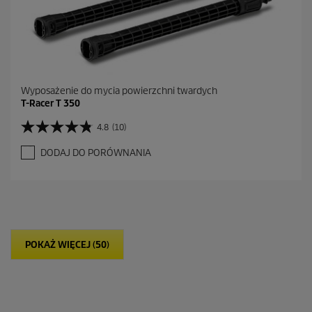
j
i
Wyposażenie do mycia powierzchni twardych
T-Racer T 350
4.8
(10)
4
.
DODAJ DO PORÓWNANIA
8
n
a
5
g
w
i
POKAŻ WIĘCEJ (50)
a
z
d
e
k
.