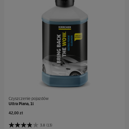
Czyszczenie pojazdów
Ultra Piana, 1l
A
42,00 zł
k
t
3.8
(13)
3
u