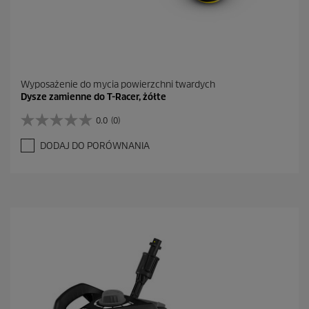
Wyposażenie do mycia powierzchni twardych
Dysze zamienne do T-Racer, żółte
0.0
(0)
0
.
DODAJ DO PORÓWNANIA
0
n
a
5
g
w
i
a
z
d
e
k
.