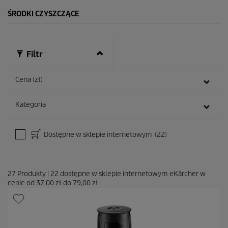
1
ŚRODKI CZYSZCZĄCE
0
R
e
c
e
Filtr
n
z
j
Cena (zł)
i
Kategoria
Dostępne w sklepie internetowym
(22)
27
Produkty
|
22
dostępne w sklepie internetowym eKärcher w
cenie od
37,00 zł
do
79,00 zł