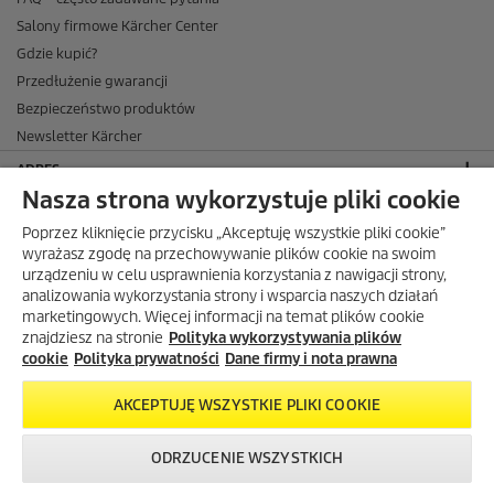
Salony firmowe Kärcher Center
Gdzie kupić?
Przedłużenie gwarancji
Bezpieczeństwo produktów
Newsletter Kärcher
ADRES
Nasza strona wykorzystuje pliki cookie
BIURO OBSŁUGI KLIENTA
Poprzez kliknięcie przycisku „Akceptuję wszystkie pliki cookie”
OPINIE O EKÄRCHER
wyrażasz zgodę na przechowywanie plików cookie na swoim
urządzeniu w celu usprawnienia korzystania z nawigacji strony,
DOSTAWA W EKÄRCHER
analizowania wykorzystania strony i wsparcia naszych działań
marketingowych. Więcej informacji na temat plików cookie
METODY PŁATNOŚCI DOSTĘPNE W EKÄRCHER
znajdziesz na stronie
Polityka wykorzystywania plików
KÄRCHER W SOCIAL MEDIA
cookie
Polityka prywatności
Dane firmy i nota prawna
AKCEPTUJĘ WSZYSTKIE PLIKI COOKIE
ODRZUCENIE WSZYSTKICH
Darmowa dostawa od 299 zł.
Skontaktuj się z
Okazje w naszym
Newsletter