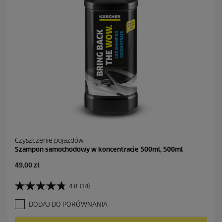
2
R
e
c
e
n
z
j
i
Czyszczenie pojazdów
Szampon samochodowy w koncentracie 500ml, 500ml
A
49,00 zł
k
t
4.8
(14)
4
u
.
a
DODAJ DO PORÓWNANIA
8
l
n
n