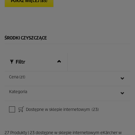
POKAŻ WIĘCEJ (85)
e
k
.
7
8
R
e
ŚRODKI CZYSZCZĄCE
c
e
n
z
Filtr
j
i
Cena (zł)
Kategoria
Dostępne w sklepie internetowym
(23)
27
Produkty
|
23
dostępne w sklepie internetowym eKärcher w