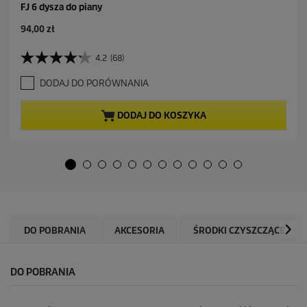
FJ 6 dysza do piany
A
94,00 zł
k
t
4.2
(68)
4
u
.
a
DODAJ DO PORÓWNANIA
2
l
n
n
a
a
DODAJ DO KOSZYKA
5
c
g
e
w
n
i
a
a
z
d
e
k
DO POBRANIA
AKCESORIA
ŚRODKI CZYSZCZĄCE
.
6
8
DO POBRANIA
R
e
c