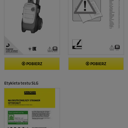
POBIERZ
POBIERZ
Etykieta testu SLG