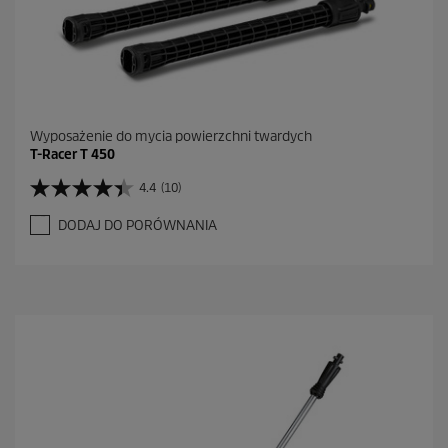
Wyposażenie do mycia powierzchni twardych
T-Racer T 450
4.4
(10)
4
.
DODAJ DO PORÓWNANIA
4
n
a
5
g
w
i
a
z
d
e
k
.