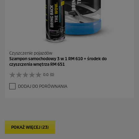
i
Czyszczenie pojazdów
Szampon samochodowy 3 w 1 RM 610 + środek do
czyszczenia wnętrza RM 651
0.0
(0)
0
.
DODAJ DO PORÓWNANIA
0
n
a
5
g
w
i
POKAŻ WIĘCEJ (23)
a
z
d