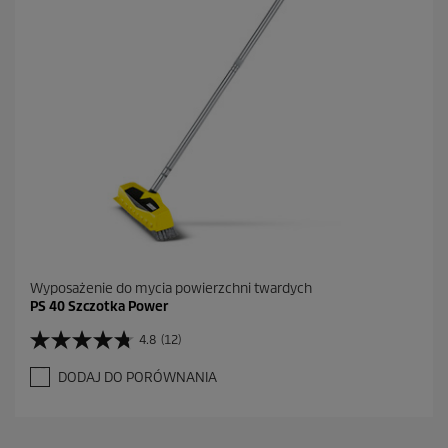
1
0
R
e
c
e
n
z
j
i
Wyposażenie do mycia powierzchni twardych
PS 40 Szczotka Power
4.8
(12)
4
.
DODAJ DO PORÓWNANIA
8
n
a
5