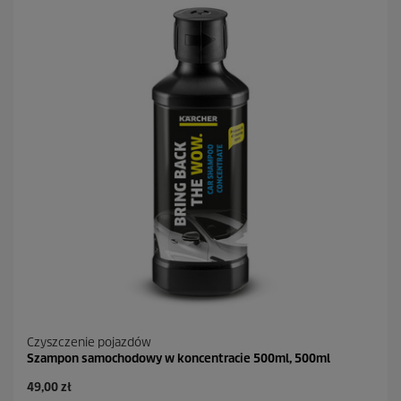
a
z
d
e
k
.
2
R
e
c
e
n
z
j
i
Czyszczenie pojazdów
Szampon samochodowy w koncentracie 500ml, 500ml
A
49,00 zł