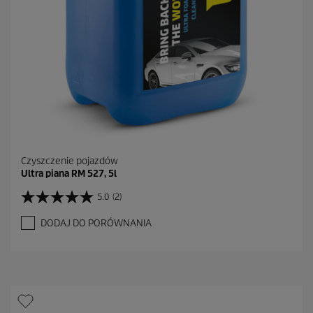
e
n
z
j
i
Czyszczenie pojazdów
Ultra piana RM 527, 5l
5.0
(2)
5
.
DODAJ DO PORÓWNANIA
0
n
a
5
g
w
i