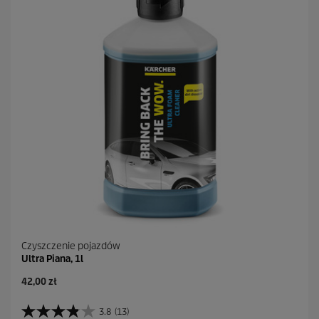
Czyszczenie pojazdów
Ultra Piana, 1l
A
42,00 zł
k
t
3.8
(13)
3