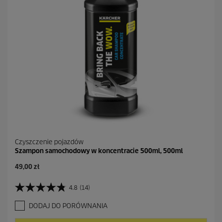
2
R
e
c
e
n
z
j
i
Czyszczenie pojazdów
Szampon samochodowy w koncentracie 500ml, 500ml
A
49,00 zł
k
t
4.8
(14)
4
u
.
a
DODAJ DO PORÓWNANIA
8
l
n
n