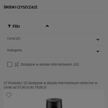
1
ŚRODKI CZYSZCZĄCE
0
R
e
c
e
Filtr
n
z
j
Cena (zł)
i
Kategoria
Dostępne w sklepie internetowym
(22)
27
Produkty
|
22
dostępne w sklepie internetowym eKärcher w
cenie od
37,00 zł
do
79,00 zł