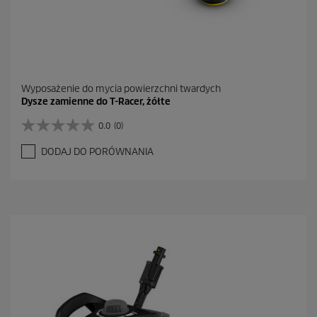
Wyposażenie do mycia powierzchni twardych
Dysze zamienne do T-Racer, żółte
0.0
(0)
0
.
DODAJ DO PORÓWNANIA
0
n
a
5
g
w
i
a
z
d
e
k
.