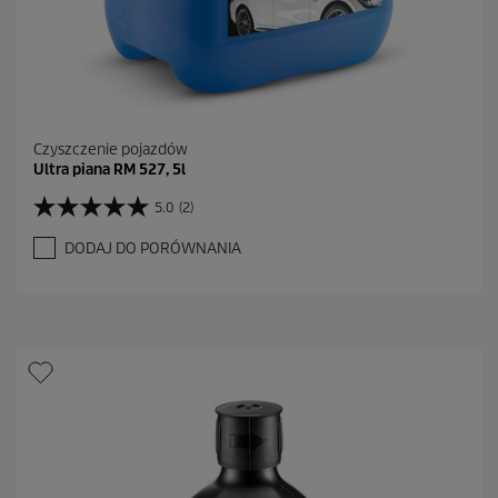
Czyszczenie pojazdów
Ultra piana RM 527, 5l
5.0
(2)
5
.
DODAJ DO PORÓWNANIA
0
n
a
5
g
w
i
a
z
d
e
k
.