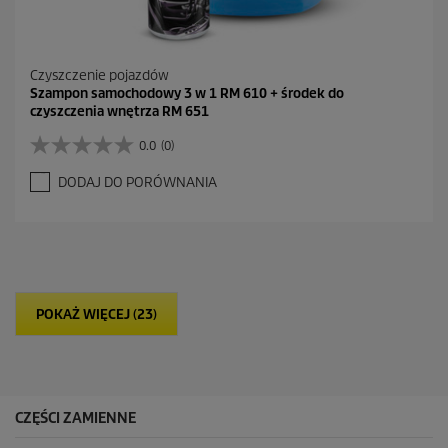
Czyszczenie pojazdów
Szampon samochodowy 3 w 1 RM 610 + środek do
czyszczenia wnętrza RM 651
0.0
(0)
0
.
DODAJ DO PORÓWNANIA
0
n
a
5
g
w
i
POKAŻ WIĘCEJ (23)
a
z
d
e
k
.
CZĘŚCI ZAMIENNE