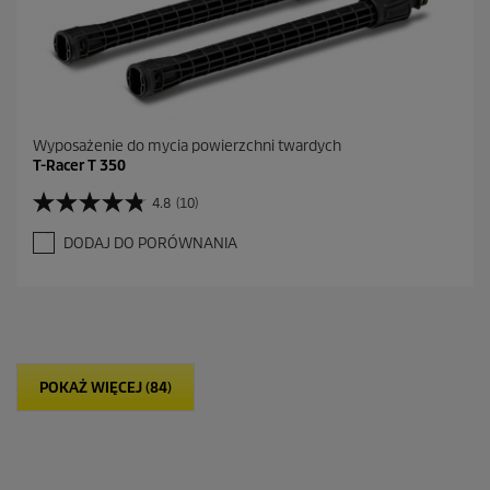
j
i
Wyposażenie do mycia powierzchni twardych
T-Racer T 350
4.8
(10)
4
.
DODAJ DO PORÓWNANIA
8
n
a
5
g
w
i
POKAŻ WIĘCEJ (84)
a
z
d
e
k
.