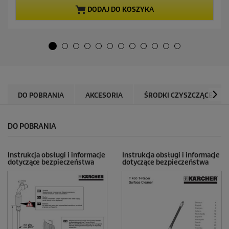
a
a
DODAJ DO KOSZYKA
5
c
g
e
w
n
i
a
a
z
d
e
k
DO POBRANIA
AKCESORIA
ŚRODKI CZYSZCZĄCE
.
6
4
DO POBRANIA
R
e
c
e
Instrukcja obsługi i informacje
Instrukcja obsługi i informacje
dotyczące bezpieczeństwa
dotyczące bezpieczeństwa
n
z
j
i