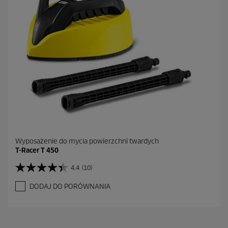
Wyposażenie do mycia powierzchni twardych
T-Racer T 450
4.4
(10)
4
.
DODAJ DO PORÓWNANIA
4
n
a
5
g