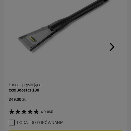
Lance spryskujące
eco!Booster 180
A
249,00 zł
k
t
4.9
(64)
4
u
.
a
DODAJ DO PORÓWNANIA
9
l
n
n