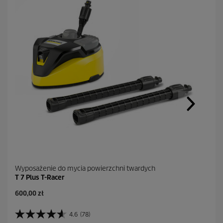
Wyposażenie do mycia powierzchni twardych
T 7 Plus T-Racer
A
600,00 zł
k
t
4.6
(78)
4
u