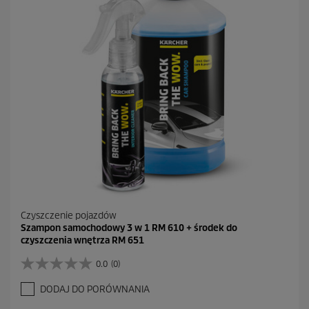
3
R
e
c
e
n
z
j
i
Czyszczenie pojazdów
Szampon samochodowy 3 w 1 RM 610 + środek do
czyszczenia wnętrza RM 651
0.0
(0)
0
.
DODAJ DO PORÓWNANIA
0
n