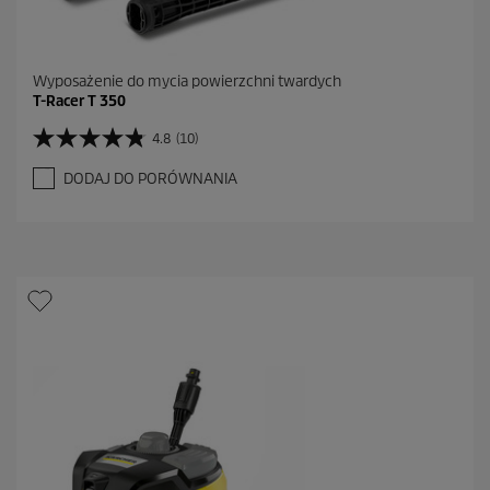
Wyposażenie do mycia powierzchni twardych
T-Racer T 350
4.8
(10)
4
.
DODAJ DO PORÓWNANIA
8
n
a
5
g
w
i
a
z
d
e
k
.
1
0
R