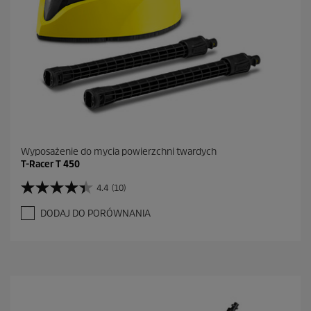
Wyposażenie do mycia powierzchni twardych
T-Racer T 450
4.4
(10)
4
.
DODAJ DO PORÓWNANIA
4
n
a
5
g
w
i
a