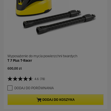
e
c
e
n
z
j
i
Wyposażenie do mycia powierzchni twardych
T 7 Plus T-Racer
A
600,00 zł
k
t
4.6
(78)
4
u
.
a
DODAJ DO PORÓWNANIA
6
l
n
n
a
a
DODAJ DO KOSZYKA
5
c
g
e