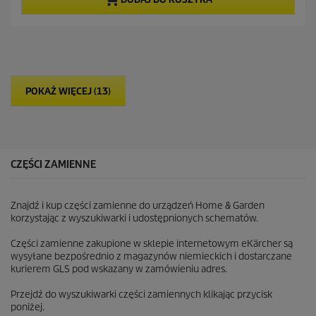
5
c
g
e
w
n
i
a
a
z
d
POKAŻ WIĘCEJ (13)
e
k
.
1
2
R
CZĘŚCI ZAMIENNE
e
c
e
Znajdź i kup części zamienne do urządzeń Home & Garden
n
korzystając z wyszukiwarki i udostępnionych schematów.
z
j
Części zamienne zakupione w sklepie internetowym eKärcher są
i
wysyłane bezpośrednio z magazynów niemieckich i dostarczane
kurierem GLS pod wskazany w zamówieniu adres.
Przejdź do wyszukiwarki części zamiennych klikając przycisk
poniżej.