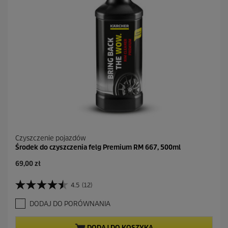
e
c
e
n
z
j
i
Czyszczenie pojazdów
Środek do czyszczenia felg Premium RM 667, 500ml
A
69,00 zł
k
t
4.5
(12)
4
u
.
a
DODAJ DO PORÓWNANIA
5
l
n
n
a
a
DODAJ DO KOSZYKA