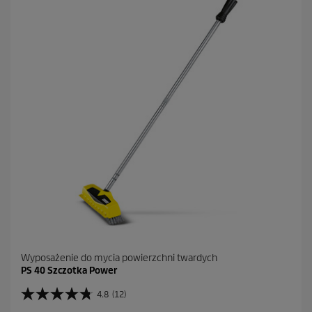
z
d
e
k
.
1
0
R
e
c
e
n
z
j
i
Wyposażenie do mycia powierzchni twardych
PS 40 Szczotka Power
4.8
(12)
4