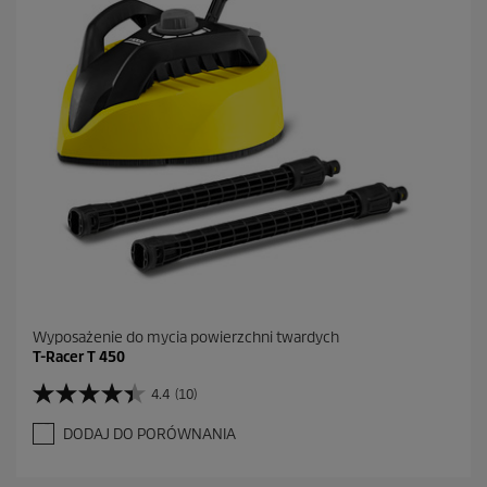
k
.
Wyposażenie do mycia powierzchni twardych
T-Racer T 450
4.4
(10)
4
.
DODAJ DO PORÓWNANIA
4
n
a