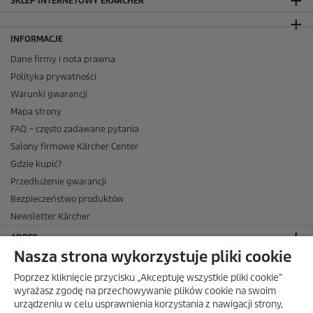
SKLEP INTERNETOWY EKÄRCHER
INFORMACJE
Dane firmy i nota prawna
Polityka prywatności
Warunki gwarancji
Mapa strony
FAQ – często zadawane pytania
Salony firmowe Kärcher Center
Gdzie kupić?
Przedłużenie gwarancji
Bezpieczeństwo produktów
Newsletter Kärcher
ADRES
Nasza strona wykorzystuje pliki cookie
BIURO OBSŁUGI KLIENTA
Poprzez kliknięcie przycisku „Akceptuję wszystkie pliki cookie”
OPINIE O EKÄRCHER
wyrażasz zgodę na przechowywanie plików cookie na swoim
urządzeniu w celu usprawnienia korzystania z nawigacji strony,
DOSTAWA W EKÄRCHER