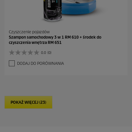
Czyszczenie pojazdów
Szampon samochodowy 3 w 1 RM 610 + środek do
czyszczenia wnętrza RM 651
0.0
(0)
0
.
DODAJ DO PORÓWNANIA
0
n
a
5
g
w
i
POKAŻ WIĘCEJ (23)
a
z
d
e
k
.