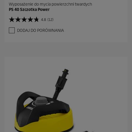
Wyposażenie do mycia powierzchni twardych
PS 40 Szczotka Power
4.8
(12)
4
.
DODAJ DO PORÓWNANIA
8
n
a
5
g
w
i
a
z
d
e
k
.
1
2
R
e
c
e