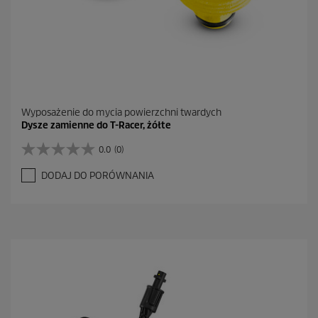
Wyposażenie do mycia powierzchni twardych
Dysze zamienne do T-Racer, żółte
0.0
(0)
0
.
DODAJ DO PORÓWNANIA
0
n
a
5
g
w
i
a
z
d
e