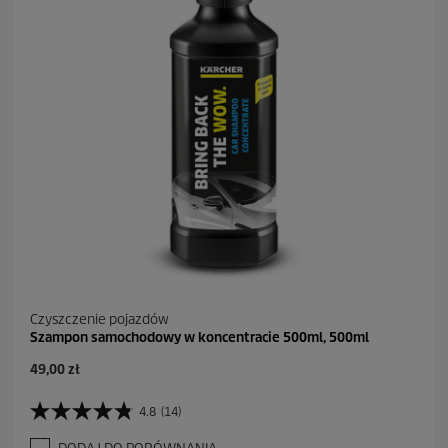
k
.
2
R
e
c
e
n
z
j
i
Czyszczenie pojazdów
Szampon samochodowy w koncentracie 500ml, 500ml
A
49,00 zł
k
t
4.8
(14)
4
u
.
a