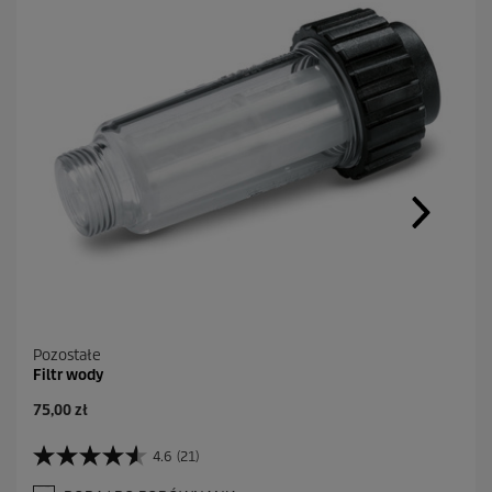
Pozostałe
Filtr wody
A
75,00 zł
k
t
4.6
(21)
4
u
.
a