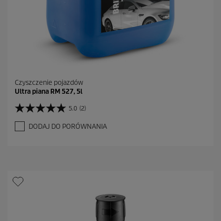
i
Czyszczenie pojazdów
Ultra piana RM 527, 5l
5.0
(2)
5
.
DODAJ DO PORÓWNANIA
0
n
a
5
g
w
i
a
z
d
e