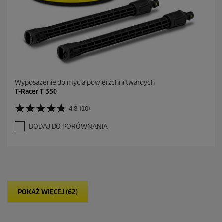
n
z
j
i
Wyposażenie do mycia powierzchni twardych
T-Racer T 350
4.8
(10)
4
.
DODAJ DO PORÓWNANIA
8
n
a
5
g
w
i
POKAŻ WIĘCEJ (62)
a
z
d
e