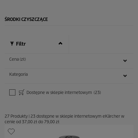
k
.
1
ŚRODKI CZYSZCZĄCE
0
R
e
c
e
Filtr
n
z
j
Cena (zł)
i
Kategoria
Dostępne w sklepie internetowym
(23)
27
Produkty
|
23
dostępne w sklepie internetowym eKärcher w
cenie od
37,00 zł
do
79,00 zł