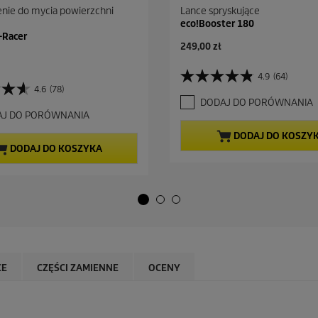
nie do mycia powierzchni
Lance spryskujące
eco!Booster 180
T-Racer
A
249,00 zł
k
t
4.9
(64)
4
u
4.6
(78)
.
a
DODAJ DO PORÓWNANIA
9
l
AJ DO PORÓWNANIA
n
n
a
a
DODAJ DO KOSZY
5
c
DODAJ DO KOSZYKA
g
e
w
n
i
a
a
z
d
e
k
.
CE
CZĘŚCI ZAMIENNE
OCENY
6
4
R
e