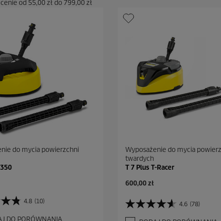
 cenie od
55,00 zł
do
799,00 zł
nie do mycia powierzchni
Wyposażenie do mycia powierz
twardych
 350
T 7 Plus T-Racer
A
600,00 zł
k
t
4.8
(10)
4.6
(78)
4
u
.
a
AJ DO PORÓWNANIA