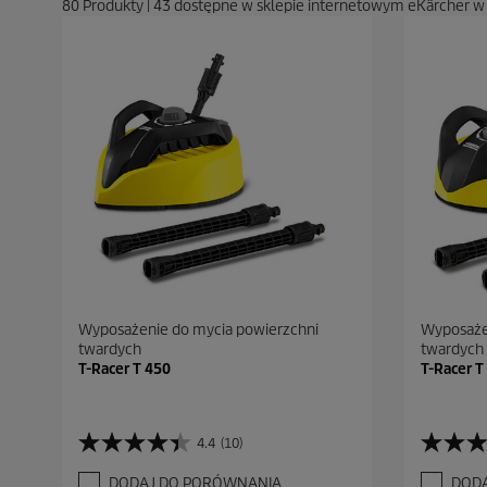
80
Produkty
|
43
dostępne w sklepie internetowym eKärcher w
Wyposażenie do mycia powierzchni
Wyposaże
twardych
twardych
T-Racer T 450
T-Racer T
4.4
(10)
4
4
.
.
DODAJ DO PORÓWNANIA
DOD