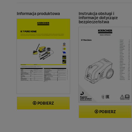
c
e
e
c
n
e
Informacja produktowa
Instrukcja obsługi i
informacje dotyczące
z
n
bezpieczeństwa
j
z
i
j
i
POBIERZ
POBIERZ