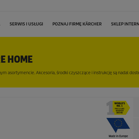
L
SERWIS I USŁUGI
POZNAJ FIRMĘ KÄRCHER
SKLEP INTE
RE HOME
m asortymencie. Akcesoria, środki czyszczące i instrukcję są nadal dost