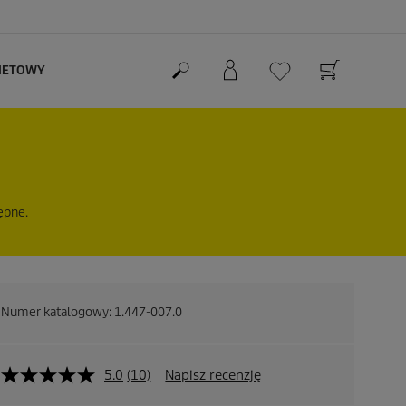
RNETOWY
ępne.
Numer katalogowy:
1.447-007.0
5.0
(10)
Napisz recenzję