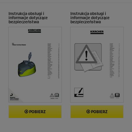
c
e
n
Instrukcja obsługi i
Instrukcja obsługi i
informacje dotyczące
informacje dotyczące
z
bezpieczeństwa
bezpieczeństwa
j
i
POBIERZ
POBIERZ