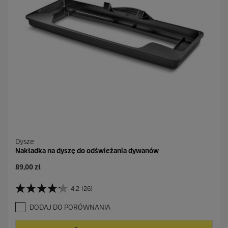
e
c
e
n
z
j
i
Dysze
Nakładka na dyszę do odświeżania dywanów
A
89,00 zł
k
t
4.2
(26)
4
u
.
a
DODAJ DO PORÓWNANIA
2
l
n
n