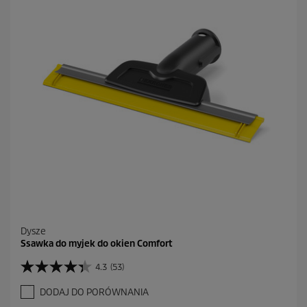
e
k
.
3
2
R
e
c
e
n
z
j
i
Dysze
Ssawka do myjek do okien Comfort
4.3
(53)
4
.
DODAJ DO PORÓWNANIA
3