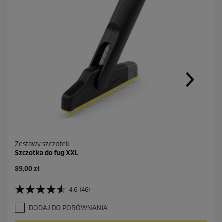
Zestawy szczotek
Szczotka do fug XXL
A
89,00 zł
k
t
4.6
(46)
4
u
.
a
DODAJ DO PORÓWNANIA
6
l
n
n