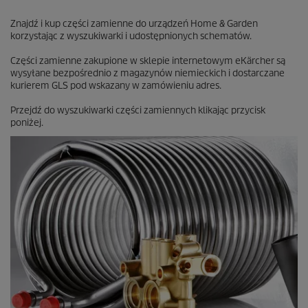
2
R
Znajdź i kup części zamienne do urządzeń Home & Garden
e
korzystając z wyszukiwarki i udostępnionych schematów.
c
e
Części zamienne zakupione w sklepie internetowym eKärcher są
n
wysyłane bezpośrednio z magazynów niemieckich i dostarczane
z
kurierem GLS pod wskazany w zamówieniu adres.
j
i
Przejdź do wyszukiwarki części zamiennych klikając przycisk
poniżej.