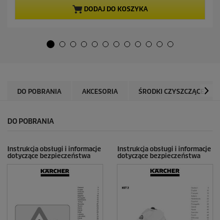
a
a
DODAJ DO KOSZYKA
5
c
g
e
w
n
i
a
a
z
d
e
k
DO POBRANIA
AKCESORIA
ŚRODKI CZYSZCZĄCE
.
4
6
DO POBRANIA
R
e
c
e
Instrukcja obsługi i informacje
Instrukcja obsługi i informacje
dotyczące bezpieczeństwa
dotyczące bezpieczeństwa
n
z
j
i