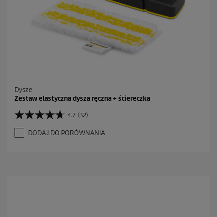
Dysze
Zestaw elastyczna dysza ręczna + ściereczka
4.7
(32)
4
.
DODAJ DO PORÓWNANIA
7
n
a
5
g
w
i
a
z
d