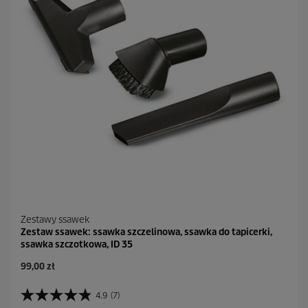
Zestawy ssawek
Zestaw ssawek: ssawka szczelinowa, ssawka do tapicerki,
ssawka szczotkowa, ID 35
A
99,00 zł
k
t
4.9
(7)
4
u