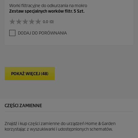
Worki filtracyjne do odkurzania na mokro
Zestaw specjalnych worków filtr. 5 Szt.
0.0
(0)
0
.
DODAJ DO PORÓWNANIA
0
n
a
5
g
w
i
POKAŻ WIĘCEJ (48)
a
z
d
e
k
.
CZĘŚCI ZAMIENNE
Znajdź i kup części zamienne do urządzeń Home & Garden
korzystając z wyszukiwarki i udostępnionych schematów.