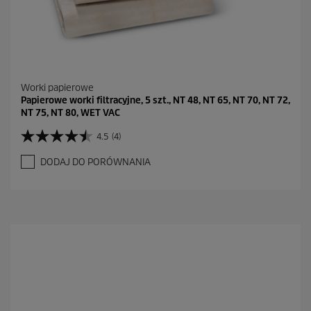
Worki papierowe
Papierowe worki filtracyjne, 5 szt., NT 48, NT 65, NT 70, NT 72,
NT 75, NT 80, WET VAC
4.5
(4)
4
.
DODAJ DO PORÓWNANIA
5
n
a
5
g
w
i
a
z
d
e
k