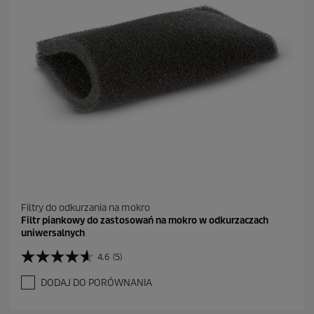
.
4
R
e
c
e
n
z
j
i
Filtry do odkurzania na mokro
Filtr piankowy do zastosowań na mokro w odkurzaczach
uniwersalnych
4.6
(5)
4
.
DODAJ DO PORÓWNANIA
6
n
a