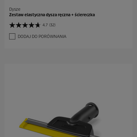
Dysze
Zestaw elastyczna dysza ręczna + ściereczka
4.7
(32)
4
.
DODAJ DO PORÓWNANIA
7
n
a
5
g
w
i
a
z
d
e
k
.
3
2
R
e
c