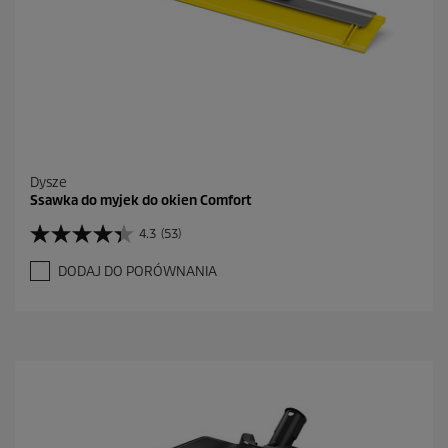
e
n
z
j
i
Dysze
Ssawka do myjek do okien Comfort
4.3
(53)
4
.
DODAJ DO PORÓWNANIA
3
n
a
5
g
w
i
a
z
d