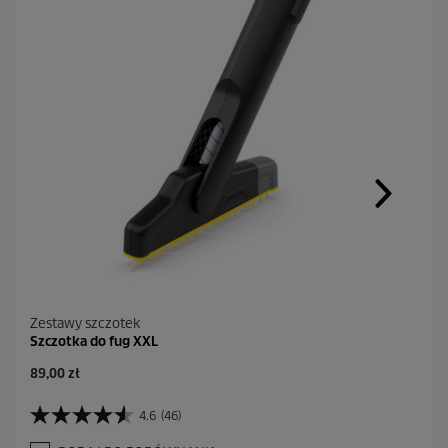
Zestawy szczotek
Szczotka do fug XXL
A
89,00 zł
k
t
4.6
(46)
4
u
.
a