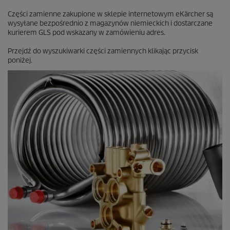
e
Części zamienne zakupione w sklepie internetowym eKärcher są
n
wysyłane bezpośrednio z magazynów niemieckich i dostarczane
z
kurierem GLS pod wskazany w zamówieniu adres.
j
i
Przejdź do wyszukiwarki części zamiennych klikając przycisk
poniżej.