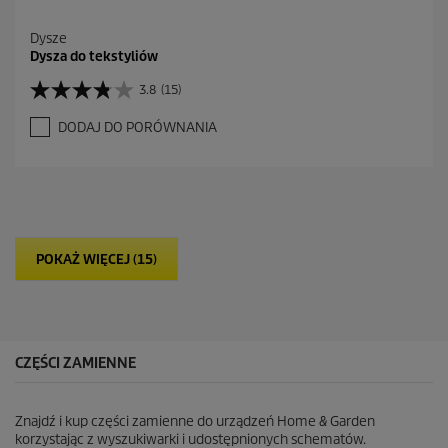
Dysze
Dysza do tekstyliów
3.8
(15)
3
.
DODAJ DO PORÓWNANIA
8
n
a
5
g
w
i
POKAŻ WIĘCEJ (15)
a
z
d
e
k
.
CZĘŚCI ZAMIENNE
1
5
R
Znajdź i kup części zamienne do urządzeń Home & Garden
e
korzystając z wyszukiwarki i udostępnionych schematów.
c