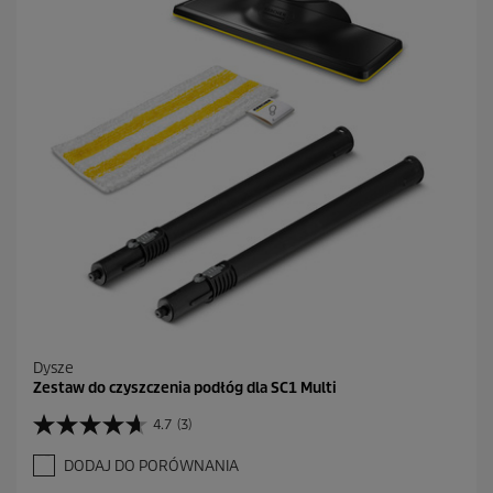
e
k
.
5
3
R
e
c
e
n
z
j
i
Dysze
Zestaw do czyszczenia podłóg dla SC1 Multi
4.7
(3)
4
.
DODAJ DO PORÓWNANIA
7
n