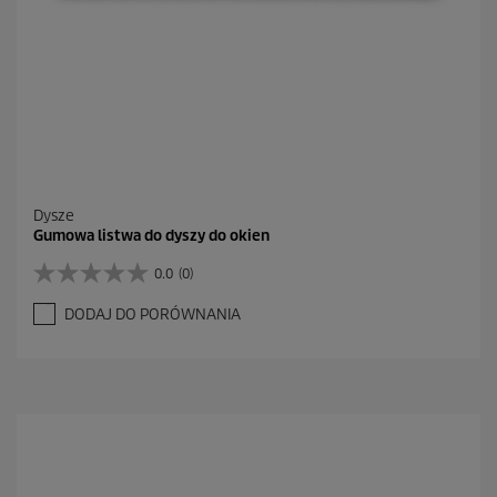
z
j
i
Dysze
Gumowa listwa do dyszy do okien
0.0
(0)
0
.
DODAJ DO PORÓWNANIA
0
n
a
5
g
w
i
a
z