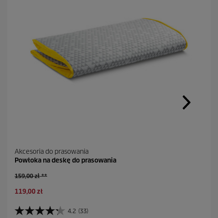
Akcesoria do prasowania
Powłoka na deskę do prasowania
S
159,00 zł **
t
A
119,00 zł
a
k
r
t
a
4.2
(33)
4
u