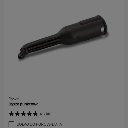
d
e
k
.
Dysze
Dysza punktowa
4.8
(4)
4
.
DODAJ DO PORÓWNANIA
8