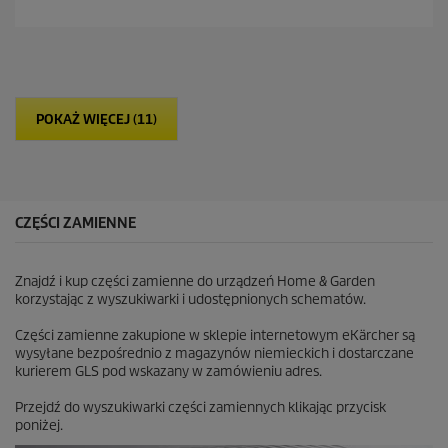
n
a
5
g
w
i
POKAŻ WIĘCEJ (11)
a
z
d
e
k
.
CZĘŚCI ZAMIENNE
4
R
e
Znajdź i kup części zamienne do urządzeń Home & Garden
c
korzystając z wyszukiwarki i udostępnionych schematów.
e
n
Części zamienne zakupione w sklepie internetowym eKärcher są
z
wysyłane bezpośrednio z magazynów niemieckich i dostarczane
j
kurierem GLS pod wskazany w zamówieniu adres.
i
Przejdź do wyszukiwarki części zamiennych klikając przycisk
poniżej.