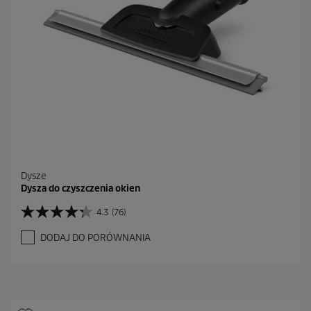
Dysze
Dysza do czyszczenia okien
4.3
(76)
4
.
DODAJ DO PORÓWNANIA
3
n
a
5
g
w