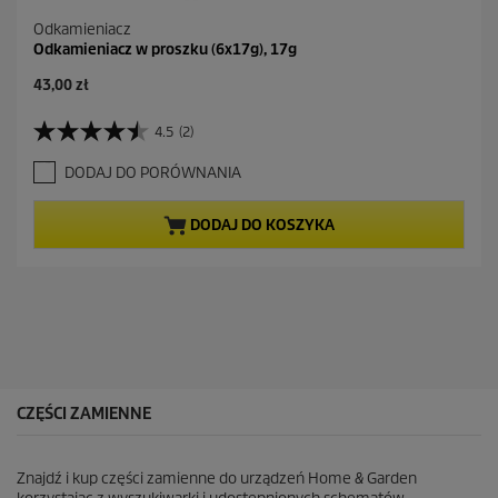
Odkamieniacz
Odkamieniacz w proszku (6x17g), 17g
A
43,00 zł
k
t
4.5
(2)
4
u
.
a
DODAJ DO PORÓWNANIA
5
l
n
n
a
a
DODAJ DO KOSZYKA
5
c
g
e
w
n
i
a
a
z
d
e
k
CZĘŚCI ZAMIENNE
.
2
R
Znajdź i kup części zamienne do urządzeń Home & Garden
e