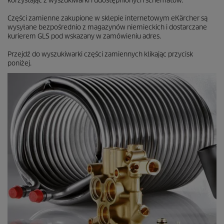
korzystając z wyszukiwarki i udostępnionych schematów.
c
e
Części zamienne zakupione w sklepie internetowym eKärcher są
n
wysyłane bezpośrednio z magazynów niemieckich i dostarczane
z
kurierem GLS pod wskazany w zamówieniu adres.
j
i
Przejdź do wyszukiwarki części zamiennych klikając przycisk
poniżej.