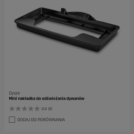
6
R
e
c
e
n
z
j
i
Dysze
Mini nakładka do odświeżania dywanów
0.0
(0)
0
.
DODAJ DO PORÓWNANIA
0
n
a