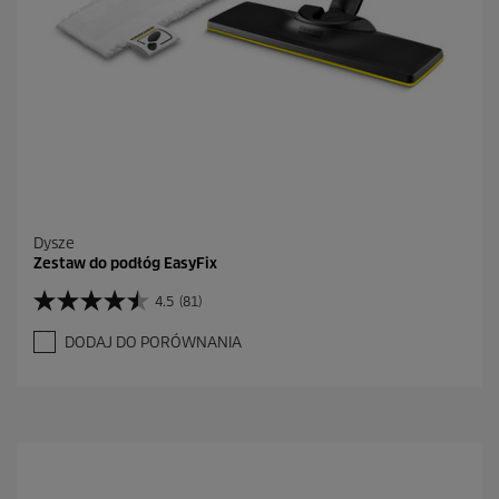
Dysze
Zestaw do podłóg EasyFix
4.5
(81)
4
.
DODAJ DO PORÓWNANIA
5
n
a
5
g
w
i
a