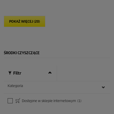
5
g
w
i
POKAŻ WIĘCEJ (20)
a
z
d
e
k
.
ŚRODKI CZYSZCZĄCE
Filtr
Kategoria
Dostępne w sklepie internetowym
(1)