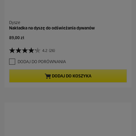
Dysze
Nakładka na dyszę do odświeżania dywanów
A
89,00 zł
k
t
4.2
(26)
4
u
.
a
DODAJ DO PORÓWNANIA
2
l
n
n
a
a
DODAJ DO KOSZYKA
5
c
g
e
w
n
i
a
a
z
d
e
k
.
2