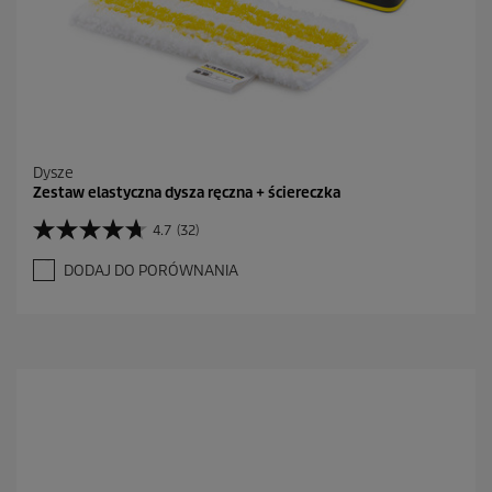
Dysze
Zestaw elastyczna dysza ręczna + ściereczka
4.7
(32)
4
.
DODAJ DO PORÓWNANIA
7
n
a
5
g
w
i
a
z
d
e