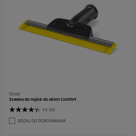
k
.
3
2
R
e
c
e
n
z
j
i
Dysze
Ssawka do myjek do okien Comfort
4.3
(53)
4
.
DODAJ DO PORÓWNANIA
3
n
a