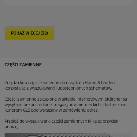
g
e
w
n
i
a
a
z
d
POKAŻ WIĘCEJ (32)
e
k
.
2
6
R
CZĘŚCI ZAMIENNE
e
c
e
Znajdź i kup części zamienne do urządzeń Home & Garden
n
korzystając z wyszukiwarki i udostępnionych schematów.
z
j
Części zamienne zakupione w sklepie internetowym eKärcher są
i
wysyłane bezpośrednio z magazynów niemieckich i dostarczane
kurierem GLS pod wskazany w zamówieniu adres.
Przejdź do wyszukiwarki części zamiennych klikając przycisk
poniżej.