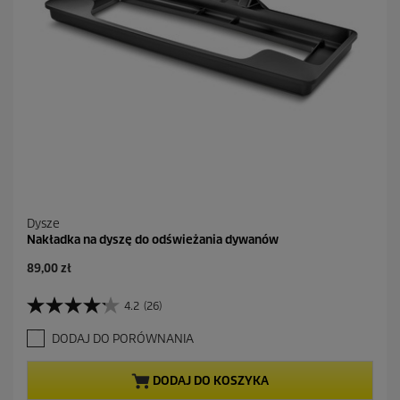
c
e
n
z
j
i
Dysze
Nakładka na dyszę do odświeżania dywanów
A
89,00 zł
k
t
4.2
(26)
4
u
.
a
DODAJ DO PORÓWNANIA
2
l
n
n
a
a
DODAJ DO KOSZYKA
5
c