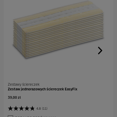
Zestawy ściereczek
Zestaw jednorazowych ściereczek EasyFix
A
39,00 zł
k
t
4.8
(11)
4
u
.
a