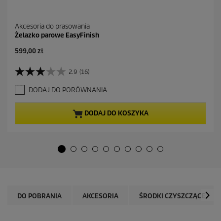
Akcesoria do prasowania
Żelazko parowe EasyFinish
A
599,00 zł
k
t
2.9
(16)
2
u
.
a
DODAJ DO PORÓWNANIA
9
l
n
n
a
a
DODAJ DO KOSZYKA
5
c
g
e
w
n
i
a
a
z
d
e
k
DO POBRANIA
AKCESORIA
ŚRODKI CZYSZCZĄCE
.
1
6