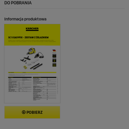
DO POBRANIA
R
e
c
e
Informacja produktowa
n
z
j
i
POBIERZ