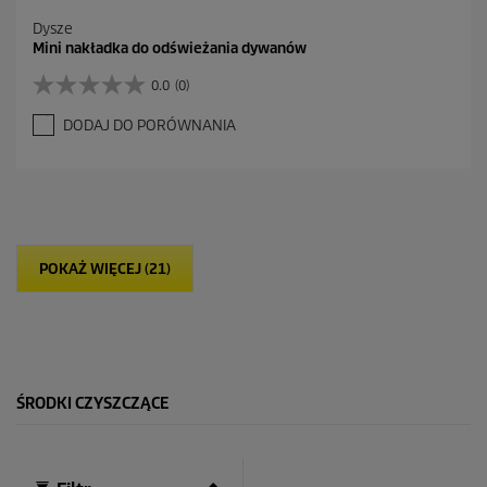
Dysze
Mini nakładka do odświeżania dywanów
0.0
(0)
0
.
DODAJ DO PORÓWNANIA
0
n
a
5
g
w
i
POKAŻ WIĘCEJ (21)
a
z
d
e
k
.
ŚRODKI CZYSZCZĄCE