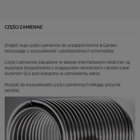
a
z
d
e
k
CZĘŚCI ZAMIENNE
.
2
R
Znajdź i kup części zamienne do urządzeń Home & Garden
e
korzystając z wyszukiwarki i udostępnionych schematów.
c
e
Części zamienne zakupione w sklepie internetowym eKärcher są
n
wysyłane bezpośrednio z magazynów niemieckich i dostarczane
z
kurierem GLS pod wskazany w zamówieniu adres.
j
i
Przejdź do wyszukiwarki części zamiennych klikając przycisk
poniżej.