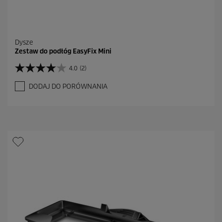
Dysze
Zestaw do podłóg EasyFix Mini
4.0
(2)
4
.
DODAJ DO PORÓWNANIA
0
n
a
5
g
w
i
a
z
d
e
k
.
2
R