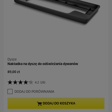
e
c
e
n
z
j
i
Dysze
Nakładka na dyszę do odświeżania dywanów
A
89,00 zł
k
t
4.2
(26)
4
u
.
a
DODAJ DO PORÓWNANIA
2
l
n
n
a
a
DODAJ DO KOSZYKA
5
c
g