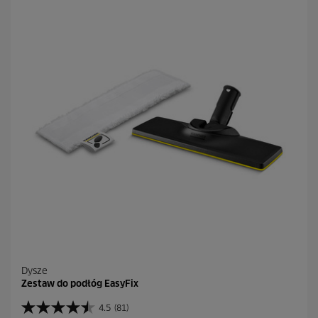
Dysze
Zestaw do podłóg EasyFix
4.5
(81)
4