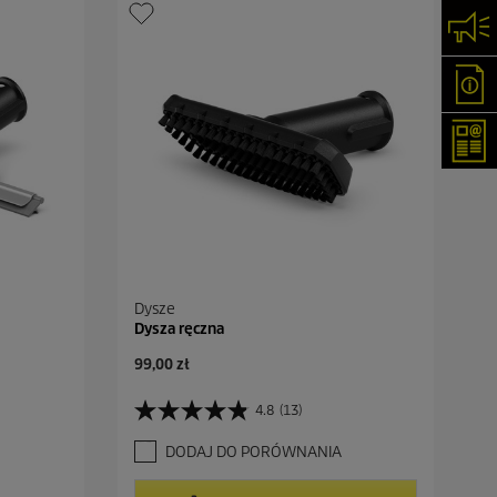
Skon
Oka
New
Dysze
Dysza ręczna
A
99,00 zł
k
t
4.8
(13)
4
u
.
a
DODAJ DO PORÓWNANIA
8
l
n
n