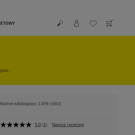
RNETOWY
ępne.
Numer katalogowy:
1.439-190.0
5.0
(1)
Napisz recenzję