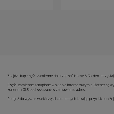
5
g
w
i
a
z
d
e
k
.
7
6
R
e
c
e
Znajdź i kup części zamienne do urządzeń Home & Garden korzysta
n
z
Części zamienne zakupione w sklepie internetowym eKärcher są w
j
kurierem GLS pod wskazany w zamówieniu adres.
i
Przejdź do wyszukiwarki części zamiennych klikając przycisk poniżej