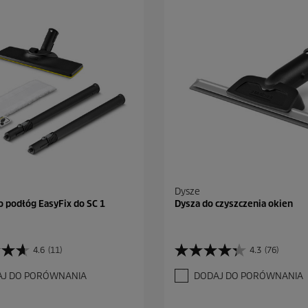
Dysze
 podłóg EasyFix do SC 1
Dysza do czyszczenia okien
4.6
(11)
4.3
(76)
4
.
AJ DO PORÓWNANIA
DODAJ DO PORÓWNANIA
3
n
a