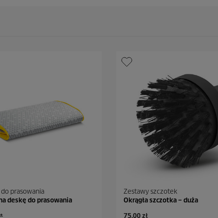
 do prasowania
Zestawy szczotek
na deskę do prasowania
Okrągła szczotka – duża
A
75,00 zł
**