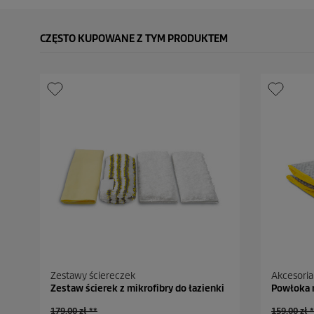
CZĘSTO KUPOWANE Z TYM PRODUKTEM
Zestawy ściereczek
Akcesoria
Zestaw ścierek z mikrofibry do łazienki
Powłoka 
S
S
179,00 zł **
159,00 zł 