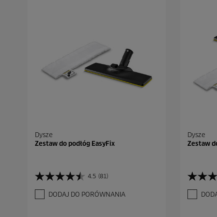
Dysze
Dysze
Zestaw do podłóg EasyFix
Zestaw do
4.5
(81)
4
4
.
.
DODAJ DO PORÓWNANIA
DOD
5
6
n
n
a
a