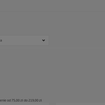
ia
cenie od
75,00 zł
do
219,00 zł