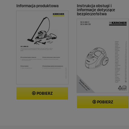
n
n
Informacja produktowa
Instrukcja obsługi i
z
z
informacje dotyczące
j
j
bezpieczeństwa
i
i
POBIERZ
POBIERZ