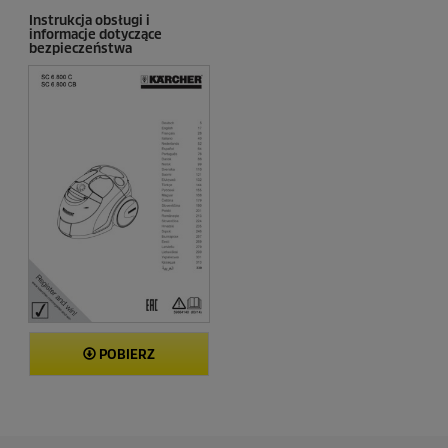
j
Instrukcja obsługi i
i
informacje dotyczące
bezpieczeństwa
POBIERZ