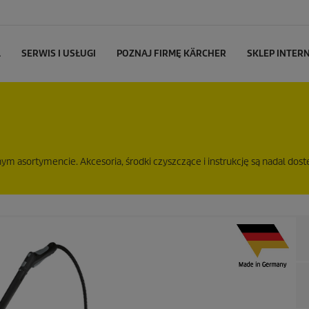
L
SERWIS I USŁUGI
POZNAJ FIRMĘ KÄRCHER
SKLEP INTE
m asortymencie. Akcesoria, środki czyszczące i instrukcję są nadal dost