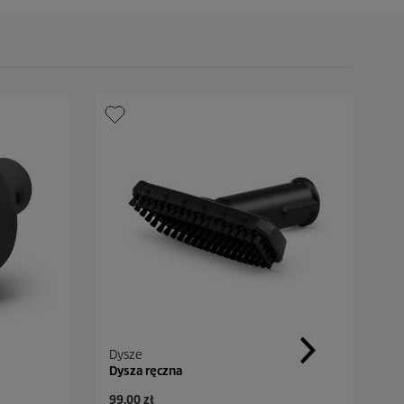
Dysze
I
Dysza ręczna
D
A
A
99,00 zł
2