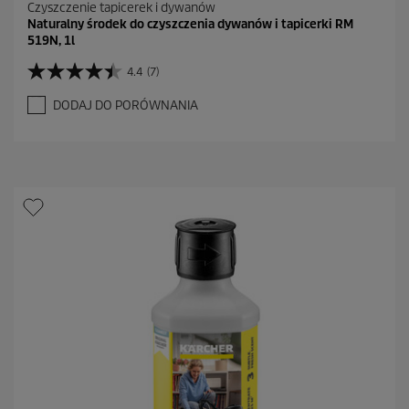
Czyszczenie tapicerek i dywanów
Naturalny środek do czyszczenia dywanów i tapicerki RM
519N, 1l
4.4
(7)
4
.
DODAJ DO PORÓWNANIA
4
n
a
5
g
w
i
a
z
d
e
k
.
7
R
e
c
e
n