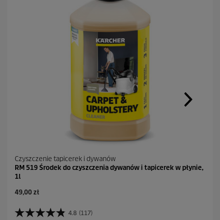
Czyszczenie tapicerek i dywanów
RM 519 Środek do czyszczenia dywanów i tapicerek w płynie,
1l
A
49,00 zł
k
t
4.8
(117)
4
u