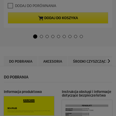
.
a
DODAJ DO PORÓWNANIA
8
l
n
n
a
a
DODAJ DO KOSZYKA
5
c
g
e
w
n
i
a
a
z
d
e
k
DO POBRANIA
AKCESORIA
ŚRODKI CZYSZCZĄCE
.
1
1
DO POBRANIA
7
R
e
c
Informacja produktowa
Instrukcja obsługi i informacje
dotyczące bezpieczeństwa
e
n
z
j
i