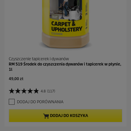
Czyszczenie tapicerek i dywanów
RM 519 Środek do czyszczenia dywanów i tapicerek w płynie,
1l
A
49,00 zł
k
t
4.8
(117)
4
u
.
a
DODAJ DO PORÓWNANIA
8
l
n
n
a
a
DODAJ DO KOSZYKA
5
c
g
e
w