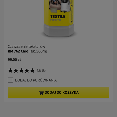
z
j
i
Czyszczenie tekstyliów
RM 762 Care Tex, 500ml
A
99,00 zł
k
t
4.8
(8)
4
u
.
a
DODAJ DO PORÓWNANIA
8
l
n
n
a
a
DODAJ DO KOSZYKA
5
c
g
e
w
n
i
a
a