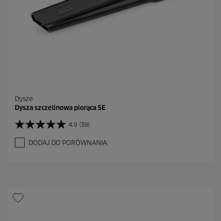
z
j
i
Dysze
Dysza szczelinowa piorąca SE
4.9
(39)
4
.
DODAJ DO PORÓWNANIA
9
n
a
5
g
w
i
a
z