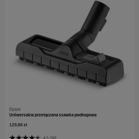
d
e
k
.
3
9
R
e
c
e
n
z
j
i
Dysze
Uniwersalna przełączana ssawka podłogowa
A
129,00 zł
k
t
4.5
(50)