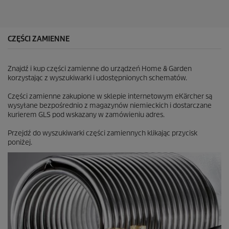
z
d
e
k
CZĘŚCI ZAMIENNE
.
8
R
Znajdź i kup części zamienne do urządzeń Home & Garden
e
korzystając z wyszukiwarki i udostępnionych schematów.
c
e
Części zamienne zakupione w sklepie internetowym eKärcher są
n
wysyłane bezpośrednio z magazynów niemieckich i dostarczane
z
kurierem GLS pod wskazany w zamówieniu adres.
j
i
Przejdź do wyszukiwarki części zamiennych klikając przycisk
poniżej.