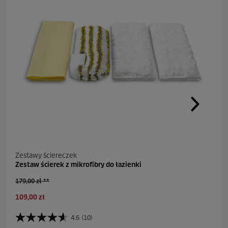
Zestawy ściereczek
Zestaw ścierek z mikrofibry do łazienki
S
179,00 zł **
t
A
109,00 zł
a
k
r
t
a
4.6
(10)
4
u
c