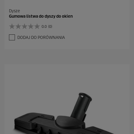
Dysze
Gumowa listwa do dyszy do okien
0.0
(0)
0
.
DODAJ DO PORÓWNANIA
0
n
a
5
g
w
i
a
z
d
e
k
.