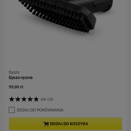
Dysze
Dysza ręczna
A
99,00 zł
k
t
4.8
(13)
4
u
.
a
DODAJ DO PORÓWNANIA
8
l
n
n
a
a
DODAJ DO KOSZYKA
5
c