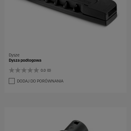
Dysze
Dysza podłogowa
0.0
(0)
0
.
DODAJ DO PORÓWNANIA
0
n
a
5
g
w
i
a
z
d