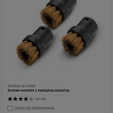
e
k
.
Zestawy szczotek
Zestaw szczotek z mosiężną szczeciną
3.8
(16)
3
.
DODAJ DO PORÓWNANIA
8