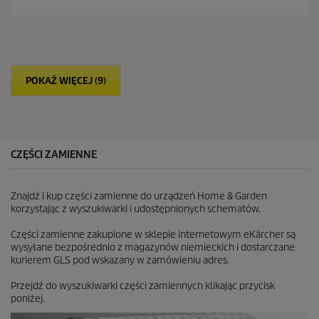
n
a
5
g
w
i
POKAŻ WIĘCEJ (9)
a
z
d
e
k
.
CZĘŚCI ZAMIENNE
1
6
R
Znajdź i kup części zamienne do urządzeń Home & Garden
e
korzystając z wyszukiwarki i udostępnionych schematów.
c
e
Części zamienne zakupione w sklepie internetowym eKärcher są
n
wysyłane bezpośrednio z magazynów niemieckich i dostarczane
z
kurierem GLS pod wskazany w zamówieniu adres.
j
i
Przejdź do wyszukiwarki części zamiennych klikając przycisk
poniżej.