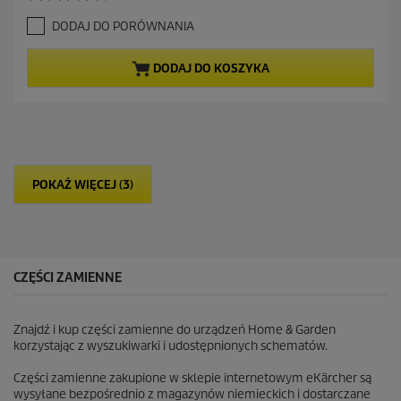
4
u
.
a
DODAJ DO PORÓWNANIA
2
l
n
n
a
a
DODAJ DO KOSZYKA
5
c
g
e
w
n
i
a
a
z
d
POKAŻ WIĘCEJ (3)
e
k
.
3
3
R
CZĘŚCI ZAMIENNE
e
c
e
Znajdź i kup części zamienne do urządzeń Home & Garden
n
korzystając z wyszukiwarki i udostępnionych schematów.
z
j
Części zamienne zakupione w sklepie internetowym eKärcher są
i
wysyłane bezpośrednio z magazynów niemieckich i dostarczane