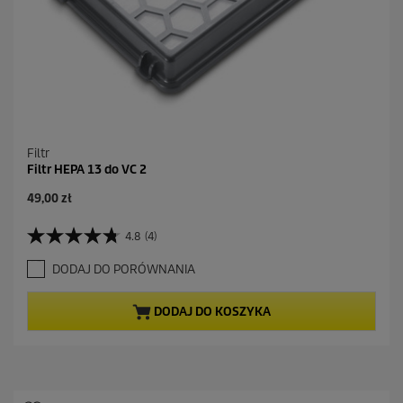
Filtr
Filtr HEPA 13 do VC 2
A
49,00 zł
k
t
4.8
(4)
4
u
.
a
DODAJ DO PORÓWNANIA
8
l
n
n
a
a
DODAJ DO KOSZYKA
5
c
g
e
w
n
i
a
a