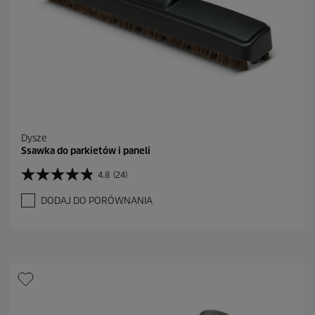
z
j
i
Dysze
Ssawka do parkietów i paneli
4.8
(24)
4
.
DODAJ DO PORÓWNANIA
8
n
a
5
g
w
i
a
z