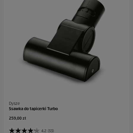
d
e
k
.
2
4
R
e
c
e
n
z
j
i
Dysze
Ssawka do tapicerki Turbo
A
259,00 zł
k
t
4.2
(33)