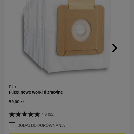
Filtr
Flizelinowe worki filtracyjne
A
59,00 zł
k
t
4.9
(15)
4
u
.
a
DODAJ DO PORÓWNANIA
9
l
n
n