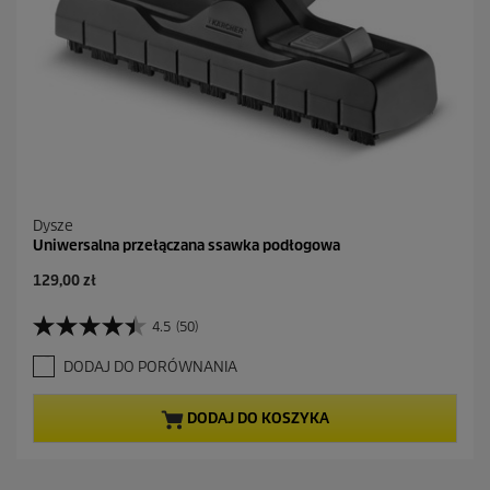
Dysze
Uniwersalna przełączana ssawka podłogowa
A
129,00 zł
k
t
4.5
(50)
4
u
.
a
DODAJ DO PORÓWNANIA
5
l
n
n
a
a
DODAJ DO KOSZYKA
5
c
g
e
w
n