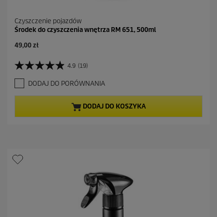
Czyszczenie pojazdów
Środek do czyszczenia wnętrza RM 651, 500ml
A
49,00 zł
k
t
4.9
(19)
4
u
.
a
DODAJ DO PORÓWNANIA
9
l
n
n
a
a
DODAJ DO KOSZYKA
5
c
g
e
w
n
i
a
a
z
d
e
k
.
1
9