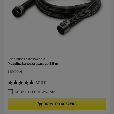
e
n
z
j
i
Specjalne zastosowania
Przedłużka węża ssącego 3,5 m
A
169,00 zł
k
t
4.7
(58)
4
u
.
a
DODAJ DO PORÓWNANIA
7
l
n
n
a
a
DODAJ DO KOSZYKA
5
c
g
e