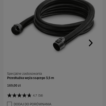
Specjalne zastosowania
Przedłużka węża ssącego 3,5 m
A
169,00 zł
k
t
4.7
(58)
4
u
.
a
DODAJ DO PORÓWNANIA
7