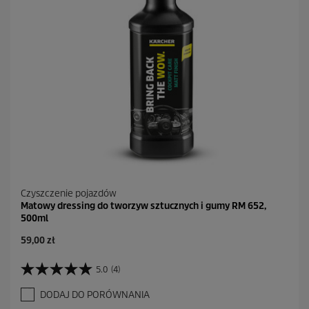
R
e
c
e
n
z
j
i
Czyszczenie pojazdów
Matowy dressing do tworzyw sztucznych i gumy RM 652,
500ml
A
59,00 zł
k
t
5.0
(4)
5
u
.
a
DODAJ DO PORÓWNANIA
0
l