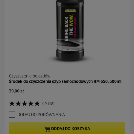
Czyszczenie pojazdów
Środek do czyszczenia szyb samochodowych RM 650, 500ml
A
39,00 zł
k
t
4.9
(18)
4
u
.
a
DODAJ DO PORÓWNANIA
9
l
n
n
a
a
DODAJ DO KOSZYKA
5
c