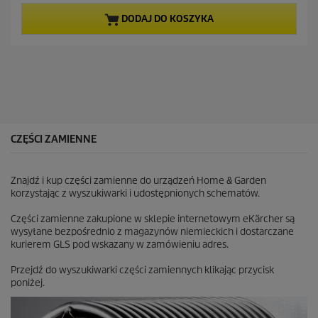
n
n
a
a
DODAJ DO KOSZYKA
5
c
g
e
w
n
i
a
a
z
d
e
k
CZĘŚCI ZAMIENNE
.
4
R
Znajdź i kup części zamienne do urządzeń Home & Garden
e
korzystając z wyszukiwarki i udostępnionych schematów.
c
e
Części zamienne zakupione w sklepie internetowym eKärcher są
n
wysyłane bezpośrednio z magazynów niemieckich i dostarczane
z
kurierem GLS pod wskazany w zamówieniu adres.
j
i
Przejdź do wyszukiwarki części zamiennych klikając przycisk
poniżej.