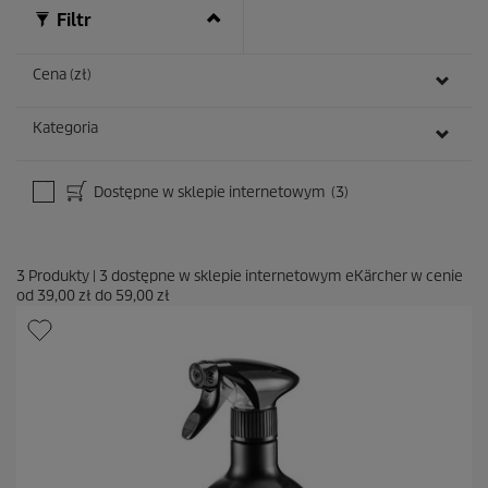
c
Filtr
e
n
Cena (zł)
z
j
i
Kategoria
Dostępne w sklepie internetowym
(3)
3
Produkty
|
3
dostępne w sklepie internetowym eKärcher w cenie
od
39,00 zł
do
59,00 zł