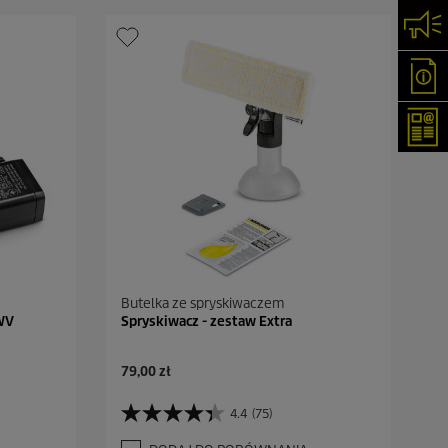
Skon
Oka
New
Butelka ze spryskiwaczem
 WV
Spryskiwacz - zestaw Extra
A
79,00 zł
k
t
4.4
(75)
4
u
.
a