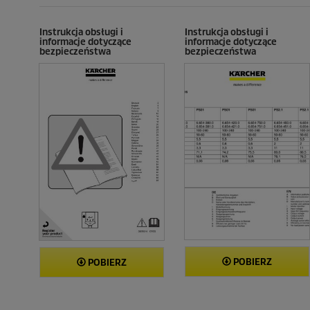
e
R
c
e
e
c
Instrukcja obsługi i
Instrukcja obsługi i
informacje dotyczące
informacje dotyczące
n
e
bezpieczeństwa
bezpieczeństwa
z
n
j
z
i
j
i
POBIERZ
POBIERZ