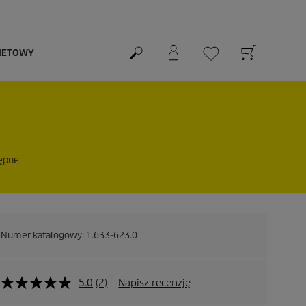
RNETOWY
ępne.
Numer katalogowy:
1.633-623.0
5.0
(2)
Napisz recenzję