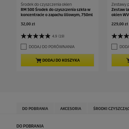
Środek do czyszczenia okien
Zestawy 
RM 500 Środek do czyszczenia szkła w
Zestaw l
koncentracie o zapachu liliowym, 750ml
okien WV 
A
A
32,00 zł
229,00 zł
k
k
t
t
4.9
(19)
4
4
u
u
.
.
a
a
DODAJ DO PORÓWNANIA
DOD
9
5
l
l
n
n
n
n
a
a
a
a
DODAJ DO KOSZYKA
5
5
c
c
g
g
e
e
w
w
n
n
i
i
a
a
a
a
z
z
d
d
e
e
k
k
DO POBRANIA
AKCESORIA
ŚRODKI CZYSZCZĄ
.
.
1
1
9
0
DO POBRANIA
R
1