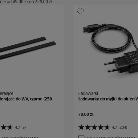
enie od
49,00 zł
do
229,00 zł
ierające
Ładowarki
ierające do WV, czarne (250
Ładowarka do myjki do okien
A
79,00 zł
k
t
4.7
(3)
4.7
(204)
4
u
.
a