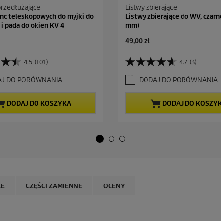
przedłużające
Listwy zbierające
anc teleskopowych do myjki do
Listwy zbierające do WV, czarn
i pada do okien KV 4
mm)
A
49,00 zł
k
t
4.5
(101)
4.7
(3)
4
u
.
a
AJ DO PORÓWNANIA
DODAJ DO PORÓWNANIA
7
l
n
n
a
a
DODAJ DO KOSZYKA
DODAJ DO KOSZY
5
c
g
e
w
n
i
a
a
z
d
e
k
CE
CZĘŚCI ZAMIENNE
OCENY
.
3
R
e