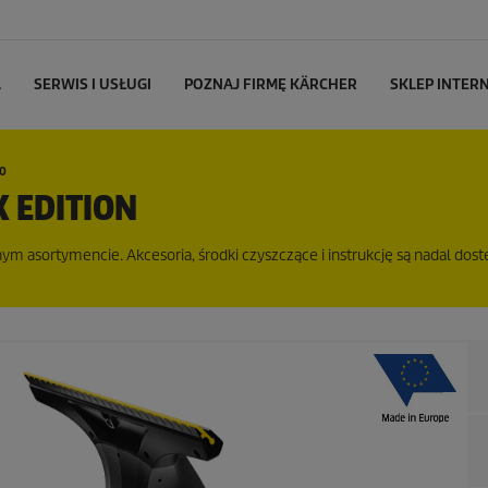
L
SERWIS I USŁUGI
POZNAJ FIRMĘ KÄRCHER
SKLEP INTE
30
K EDITION
m asortymencie. Akcesoria, środki czyszczące i instrukcję są nadal dost