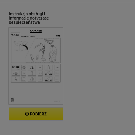
c
e
n
Instrukcja obsługi i
informacje dotyczące
z
bezpieczeństwa
j
i
POBIERZ