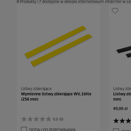
8
Produkty
|
7
dostępne w sklepie internetowym eKärcher w c
Listwy zbierające
Listwy zb
Wymienne listwy zbierające WV, żółte
Listwy zb
(250 mm)
mm)
A
49,00 zł
k
t
0.0
(0)
0
4
u
.
.
a
DODAJ DO PORÓWNANIA