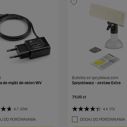
i
Butelka ze spryskiwaczem
a do myjki do okien WV
Spryskiwacz - zestaw Extra
A
79,00 zł
k
t
4.7
(204)
4.4
(75)
4
u
.
a
AJ DO PORÓWNANIA
DODAJ DO PORÓWNANIA
4
l
n