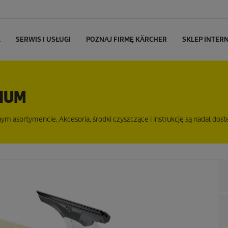
L
SERWIS I USŁUGI
POZNAJ FIRMĘ KÄRCHER
SKLEP INTE
MIUM
m asortymencie. Akcesoria, środki czyszczące i instrukcję są nadal dost