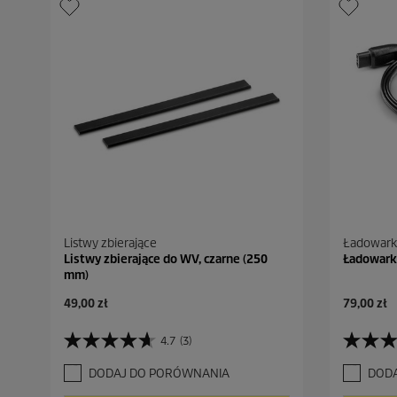
Listwy zbierające
Ładowark
Listwy zbierające do WV, czarne (250
Ładowark
mm)
A
A
49,00 zł
79,00 zł
k
k
t
t
4.7
(3)
4
4
u
u
.
.
a
a
DODAJ DO PORÓWNANIA
DOD
7
7
l
l
n
n