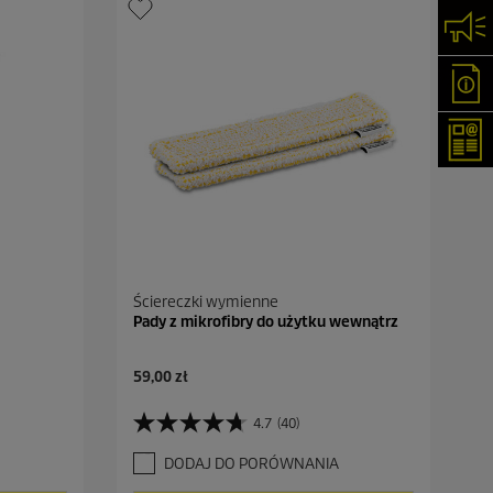
Skon
Oka
New
Ściereczki wymienne
Pady z mikrofibry do użytku wewnątrz
A
59,00 zł
k
t
4.7
(40)
4
u
.
a
DODAJ DO PORÓWNANIA
7
l
n