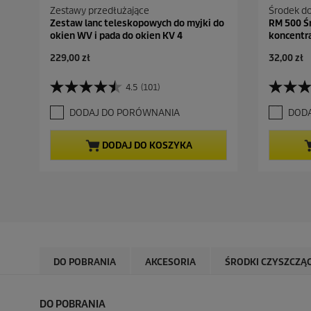
Zestawy przedłużające
Środek do
Zestaw lanc teleskopowych do myjki do
RM 500 Śr
okien WV i pada do okien KV 4
koncentra
A
A
229,00 zł
32,00 zł
k
k
t
t
4.5
(101)
4
4
u
u
.
.
a
a
DODAJ DO PORÓWNANIA
DOD
5
9
l
l
n
n
n
n
a
a
a
a
DODAJ DO KOSZYKA
5
5
c
c
g
g
e
e
w
w
n
n
i
i
a
a
a
a
z
z
d
d
e
e
k
k
DO POBRANIA
AKCESORIA
ŚRODKI CZYSZCZĄ
.
.
1
2
0
2
DO POBRANIA
1
R