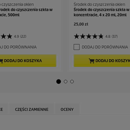
 czyszczenia okien
Środek do czyszczenia okien
odek do czyszczenia szkła w
Środek do czyszczenia szkła w
cie, 500ml
koncentracie, 4 x 20 ml, 20ml
A
25,00 zł
k
t
4.9
(22)
4.8
(37)
4
u
.
a
AJ DO PORÓWNANIA
DODAJ DO PORÓWNANIA
8
l
n
n
a
a
DODAJ DO KOSZYKA
DODAJ DO KOSZY
5
c
g
e
w
n
i
a
a
z
d
e
k
CE
CZĘŚCI ZAMIENNE
OCENY
.
3
7
R