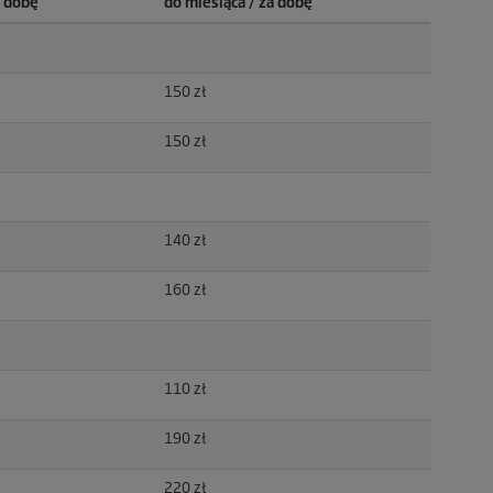
a dobę
do miesiąca / za dobę
150 zł
150 zł
140 zł
160 zł
110 zł
190 zł
220 zł