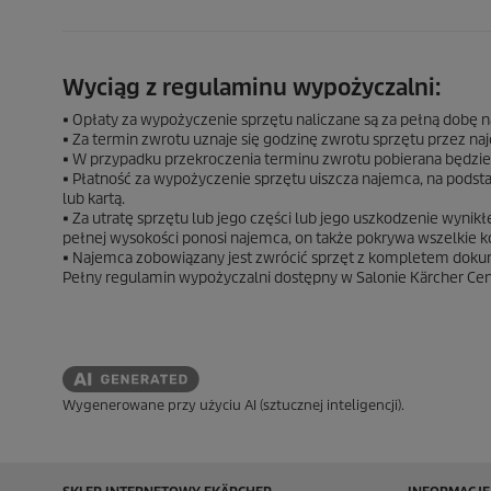
Wyciąg z regulaminu wypożyczalni:
■ Opłaty za wypożyczenie sprzętu naliczane są za pełną dobę 
■ Za termin zwrotu uznaje się godzinę zwrotu sprzętu przez na
■ W przypadku przekroczenia terminu zwrotu pobierana będzie 
■ Płatność za wypożyczenie sprzętu uiszcza najemca, na pods
lub kartą.
■ Za utratę sprzętu lub jego części lub jego uszkodzenie wyn
pełnej wysokości ponosi najemca, on także pokrywa wszelkie k
■ Najemca zobowiązany jest zwrócić sprzęt z kompletem doku
Pełny regulamin wypożyczalni dostępny w Salonie Kärcher Cen
Wygenerowane przy użyciu AI (sztucznej inteligencji).