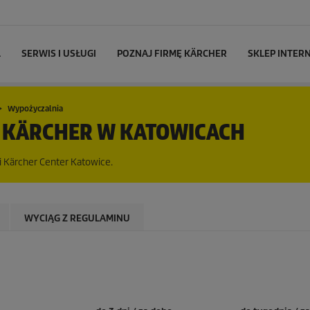
L
SERWIS I USŁUGI
POZNAJ FIRMĘ KÄRCHER
SKLEP INTE
Wypożyczalnia
 KÄRCHER W KATOWICACH
i Kärcher Center Katowice.
WYCIĄG Z REGULAMINU