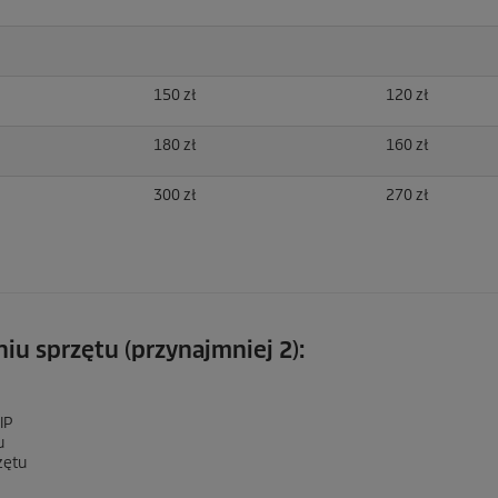
150 zł
120 zł
180 zł
160 zł
300 zł
270 zł
 sprzętu (przynajmniej 2):
IP
u
zętu