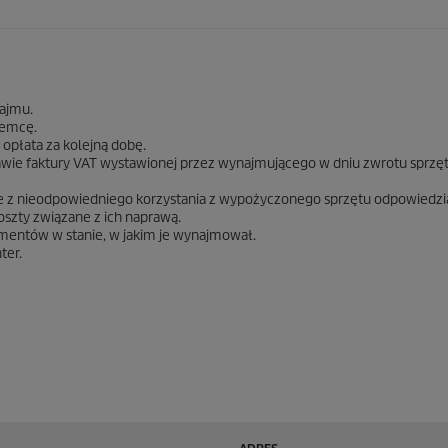
najmu.
jemcę.
opłata za kolejną dobę.
tawie faktury VAT wystawionej przez wynajmującego w dniu zwrotu sprzę
ikłe z nieodpowiedniego korzystania z wypożyczonego sprzętu odpowiedz
oszty związane z ich naprawą.
mentów w stanie, w jakim je wynajmował.
ter.