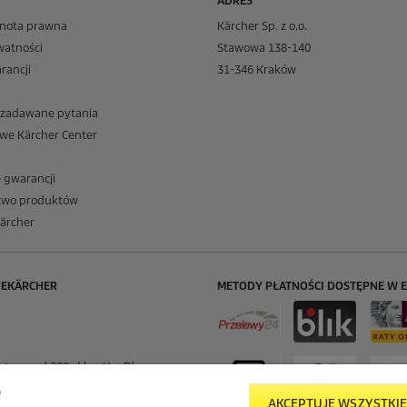
ADRES
 nota prawna
Kärcher Sp. z o.o.
watności
Stawowa 138-140
rancji
31-346 Kraków
o zadawane pytania
we Kärcher Center
 gwarancji
two produktów
ärcher
 EKÄRCHER
METODY PŁATNOŚCI DOSTĘPNE W 
awa od 299 zł brutto. Dla
e
iższej wartości koszt dostawy
AKCEPTUJĘ WSZYSTKIE 