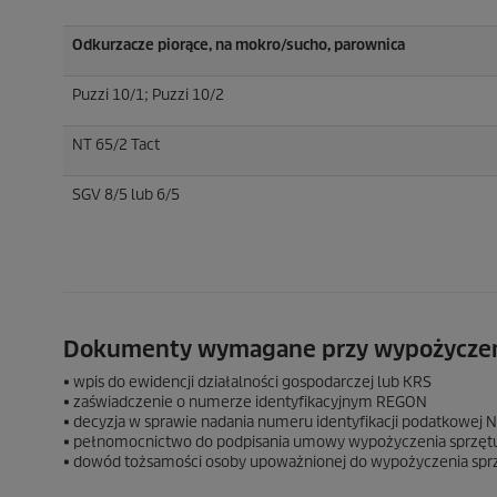
Odkurzacze piorące, na mokro/sucho, parownica
Puzzi
10/1;
Puzzi
10/2
NT 65/2 Tact
SGV 8/5 lub 6/5
Dokumenty wymagane przy wypożyczeniu
■ wpis do ewidencji działalności gospodarczej lub KRS
■ zaświadczenie o numerze identyfikacyjnym REGON
■ decyzja w sprawie nadania numeru identyfikacji podatkowej N
■ pełnomocnictwo do podpisania umowy wypożyczenia sprzęt
■ dowód tożsamości osoby upoważnionej do wypożyczenia spr