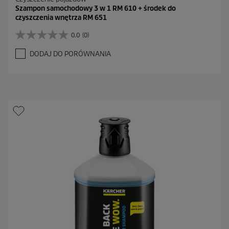
Szampon samochodowy 3 w 1 RM 610 + środek do
czyszczenia wnętrza RM 651
0.0
(0)
0
.
DODAJ DO PORÓWNANIA
0
n
a
5
g
w
i
a
z
d
e
k
.