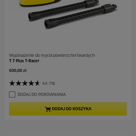
Wyposażenie do mycia powierzchni twardych
T 7 Plus T-Racer
600,00 zł
4.6
(78)
4
.
DODAJ DO PORÓWNANIA
6
n
a
DODAJ DO KOSZYKA
5
g
w
i
a