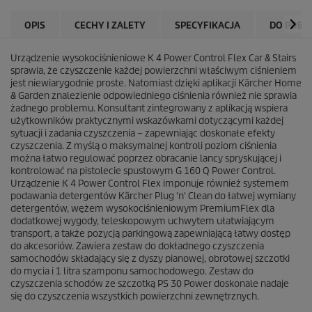
OPIS
CECHY I ZALETY
SPECYFIKACJA
DO POBR
Urządzenie wysokociśnieniowe K 4 Power Control Flex Car & Stairs
sprawia, że czyszczenie każdej powierzchni właściwym ciśnieniem
jest niewiarygodnie proste. Natomiast dzięki aplikacji Kärcher Home
& Garden znalezienie odpowiedniego ciśnienia również nie sprawia
żadnego problemu. Konsultant zintegrowany z aplikacją wspiera
użytkowników praktycznymi wskazówkami dotyczącymi każdej
sytuacji i zadania czyszczenia – zapewniając doskonałe efekty
czyszczenia. Z myślą o maksymalnej kontroli poziom ciśnienia
można łatwo regulować poprzez obracanie lancy spryskującej i
kontrolować na pistolecie spustowym G 160 Q Power Control.
Urządzenie K 4 Power Control Flex imponuje również systemem
podawania detergentów Kärcher
Plug 'n' Clean
do łatwej wymiany
detergentów, wężem wysokociśnieniowym
PremiumFlex
dla
dodatkowej wygody, teleskopowym uchwytem ułatwiającym
transport, a także pozycją parkingową zapewniającą łatwy dostęp
do akcesoriów. Zawiera zestaw do dokładnego czyszczenia
samochodów składający się z dyszy pianowej, obrotowej szczotki
do mycia i 1 litra szamponu samochodowego. Zestaw do
czyszczenia schodów ze szczotką PS 30 Power doskonale nadaje
się do czyszczenia wszystkich powierzchni zewnętrznych.