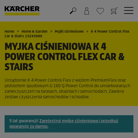
Koszyk
Lista życzeń
Home
Home & Garden
Myjki ciśnieniowe
K 4 Power Control Flex
Car & Stairs 13243080
MYJKA CIŚNIENIOWA K 4
POWER CONTROL FLEX CAR &
STAIRS
Urządzenie K 4 Power Control Flex z wężem
PremiumFlex
oraz
pistoletem spustowym G 160 Q Power Control do umiarkowanych
zanieczyszczeń na tarasach, stopniach i samochodach. Zawiera
zestaw czyszczenia samochodów i schodów.
5 lat gwarancji!
Zarejestruj myjkę ciśnieniową i przedłuż
gwarancję za darmo.