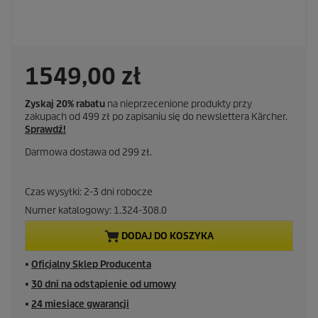
1549,00 zł
Zyskaj 20% rabatu
na nieprzecenione produkty przy
zakupach od 499 zł po zapisaniu się do newslettera Kärcher.
Sprawdź!
Darmowa dostawa od 299 zł.
Czas wysyłki: 2-3 dni robocze
Numer katalogowy:
1.324-308.0
DODAJ DO KOSZYKA
■
Oficjalny Sklep Producenta
■
30 dni na odstąpienie od umowy
■
24 miesiące gwarancji