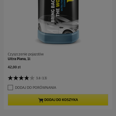
Czyszczenie pojazdów
Ultra Piana, 1l
42,00 zł
3.8
(13)
3
.
DODAJ DO PORÓWNANIA
8
n
a
DODAJ DO KOSZYKA
5
g
w