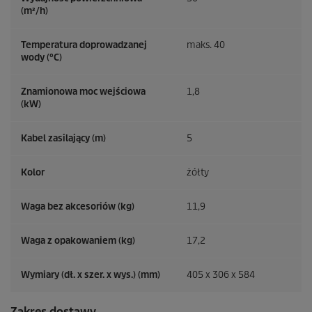
(m²/h)
Temperatura doprowadzanej
maks. 40
wody (°C)
Znamionowa moc wejściowa
1,8
(kW)
Kabel zasilający (m)
5
Kolor
żółty
Waga bez akcesoriów (kg)
11,9
Waga z opakowaniem (kg)
17,2
Wymiary (dł. x szer. x wys.) (mm)
405 x 306 x 584
Zakres dostawy