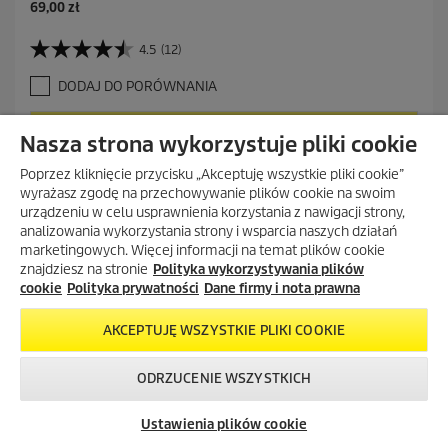
69,00 zł
4.5
(12)
4
.
DODAJ DO PORÓWNANIA
5
n
a
DODAJ DO KOSZYKA
Nasza strona wykorzystuje pliki cookie
5
g
Poprzez kliknięcie przycisku „Akceptuję wszystkie pliki cookie”
w
wyrażasz zgodę na przechowywanie plików cookie na swoim
i
urządzeniu w celu usprawnienia korzystania z nawigacji strony,
a
analizowania wykorzystania strony i wsparcia naszych działań
z
marketingowych. Więcej informacji na temat plików cookie
d
POKAŻ WIĘCEJ (13)
znajdziesz na stronie
Polityka wykorzystywania plików
e
cookie
Polityka prywatności
Dane firmy i nota prawna
k
.
1
AKCEPTUJĘ WSZYSTKIE PLIKI COOKIE
2
R
CZĘŚCI ZAMIENNE
ODRZUCENIE WSZYSTKICH
e
Skontaktuj się z
Okazje w naszym
Newsletter
c
nami!
sklepie
e
Ustawienia plików cookie
Znajdź i kup części zamienne do urządzeń Home & Garden
internetowym
n
korzystając z wyszukiwarki i udostępnionych schematów.