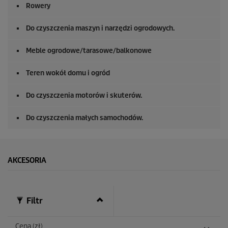
z
Rowery
0
s
e
Do czyszczenia maszyn i narzędzi ogrodowych.
k
u
n
Meble ogrodowe/tarasowe/balkonowe
d
y
Teren wokół domu i ogród
Do czyszczenia motorów i skuterów.
Do czyszczenia małych samochodów.
AKCESORIA
Filtr
Cena (zł)