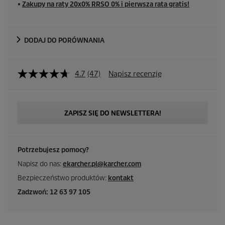
■
Zakupy na raty 20x0% RRSO 0% i pierwsza rata gratis!
DODAJ DO PORÓWNANIA
4.7
(47)
Napisz recenzję
ZAPISZ SIĘ DO NEWSLETTERA!
Potrzebujesz pomocy?
Napisz do nas:
ekarcher.pl@karcher.com
Bezpieczeństwo produktów:
kontakt
Zadzwoń: 12 63 97 105