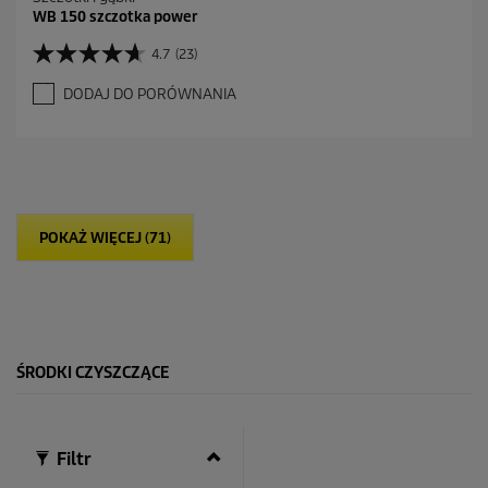
WB 150 szczotka power
4.7
(23)
4
.
DODAJ DO PORÓWNANIA
7
n
a
5
g
w
i
POKAŻ WIĘCEJ (71)
a
z
d
e
k
.
2
ŚRODKI CZYSZCZĄCE
3
R
e
c
e
Filtr
n