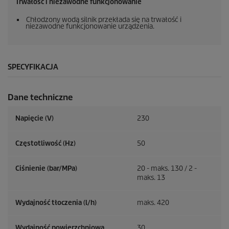
Trwałość i niezawodne funkcjonowanie
Chłodzony wodą silnik przekłada się na trwałość i
niezawodne funkcjonowanie urządzenia.
SPECYFIKACJA
Dane techniczne
Napięcie (V)
230
Częstotliwość (
Hz
)
50
Ciśnienie (bar/MPa)
20 - maks. 130 / 2 -
maks. 13
Wydajność tłoczenia (l/h)
maks. 420
Wydajność powierzchniowa
30