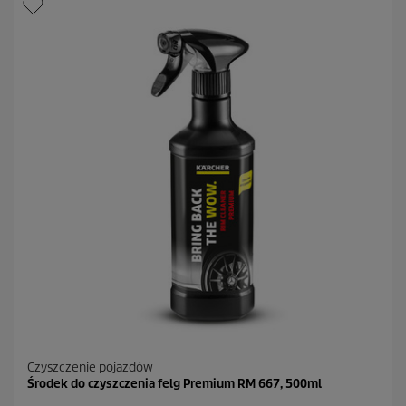
z
d
e
k
.
2
0
R
e
c
e
n
z
j
i
Czyszczenie pojazdów
Środek do czyszczenia felg Premium RM 667, 500ml