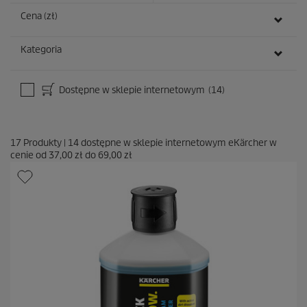
z
j
Cena (zł)
i
Kategoria
Dostępne w sklepie internetowym
(14)
17
Produkty
|
14
dostępne w sklepie internetowym eKärcher w
cenie od
37,00 zł
do
69,00 zł