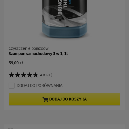
Czyszczenie pojazdów
Szampon samochodowy 3 w 1, 1l
39,00 zł
4.8
(20)
4
.
DODAJ DO PORÓWNANIA
8
n
a
DODAJ DO KOSZYKA
5
g
w
i
a