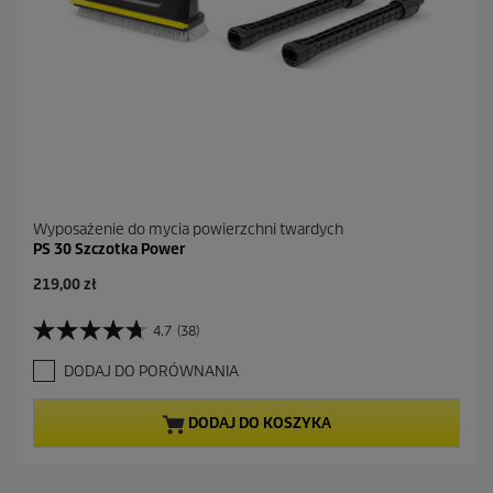
n
z
j
i
Wyposażenie do mycia powierzchni twardych
PS 30 Szczotka Power
219,00 zł
4.7
(38)
4
.
DODAJ DO PORÓWNANIA
7
n
a
DODAJ DO KOSZYKA
5
g
w