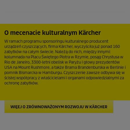
O mecenacie kulturalnym Kärcher
W ramach programu sponsoringu kulturalnego producent
urządzeń czyszczących, firma Kärcher, wyczyściła już ponad 160
zabytków na całym świecie. Należą do nich, między innymi:
kolumnada na Placu Świętego Piotra w Rzymie, posąg Chrystusa w
Rio de Janeiro, 3300-letni obelisk w Paryżu i głowy prezydentów
USA na Mount Rushmore, a także Brama Brandenburska w Berlinie i
pomnik Bismarcka w Hamburgu. Czyszczenie zawsze odbywa się w
ścisłej współpracy z właścicielami i organami odpowiedzialnymi za
ochronę zabytków.
WIĘEJ O ZRÓWNOWAŻONYM ROZWOJU W KÄRCHER