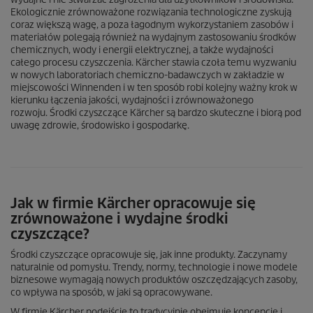
Ekologicznie zrównoważone rozwiązania technologiczne zyskują
coraz większą wagę, a poza łagodnym wykorzystaniem zasobów i
materiałów polegają również na wydajnym zastosowaniu środków
chemicznych, wody i energii elektrycznej, a także wydajności
całego procesu czyszczenia. Kärcher stawia czoła temu wyzwaniu
w nowych laboratoriach chemiczno-badawczych w zakładzie w
miejscowości Winnenden i w ten sposób robi kolejny ważny krok w
kierunku łączenia jakości, wydajności i zrównoważonego
rozwoju. Środki czyszczące Kärcher są bardzo skuteczne i biorą pod
uwagę zdrowie, środowisko i gospodarkę.
Jak w firmie Kärcher opracowuje się
zrównoważone i wydajne środki
czyszczące?
Środki czyszczące opracowuje się, jak inne produkty. Zaczynamy
naturalnie od pomysłu. Trendy, normy, technologie i nowe modele
biznesowe wymagają nowych produktów oszczędzających zasoby,
co wpływa na sposób, w jaki są opracowywane.
W firmie Kärcher podejście to tradycyjnie obejmuje koncepcję i