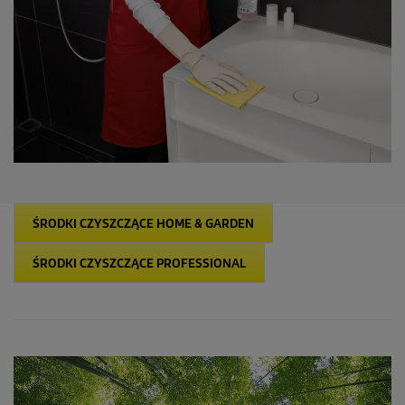
Największy potencjał optymalizacji pod względem
zrównoważonego rozwoju jest bez wątpienia w obszarze
opakowania detergentu. Tutaj kwestia mikroplastiku odgrywa
ogromną rolę. Jednocześnie obowiązują istotne reguły, jako że
wiele detergentów wymaga specjalnego opakowania z uwagi na
ich skład chemiczny. Obecnie intensywnie pracujemy w ośrodku
Detergent Competence Centre nad opracowywaniem pojemników
podlegających recyklingowi, które spełniają te wymagania i
stanowią istotny wkład w ochronę środowiska.
ŚRODKI CZYSZCZĄCE HOME & GARDEN
ŚRODKI CZYSZCZĄCE PROFESSIONAL