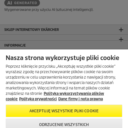
Wygenerowane przy użyciu AI (sztucznej inteligencji).
SKLEP INTERNETOWY EKÄRCHER
INFORMACJE
Dane firmy i nota prawna
Nasza strona wykorzystuje pliki cookie
Polityka prywatności
Poprzez kliknięcie przycisku „Akceptuję wszystkie pliki cookie”
Warunki gwarancji
wyrażasz zgodę na przechowywanie plików cookie na swoim
Mapa strony
urządzeniu w celu usprawnienia korzystania z nawigacji strony,
FAQ – często zadawane pytania
analizowania wykorzystania strony i wsparcia naszych działań
marketingowych. Więcej informacji na temat plików cookie
Salony firmowe Kärcher Center
znajdziesz na stronie
Polityka wykorzystywania plików
Gdzie kupić?
cookie
Polityka prywatności
Dane firmy i nota prawna
Przedłużenie gwarancji
AKCEPTUJĘ WSZYSTKIE PLIKI COOKIE
Bezpieczeństwo produktów
Newsletter Kärcher
ODRZUCENIE WSZYSTKICH
ADRES