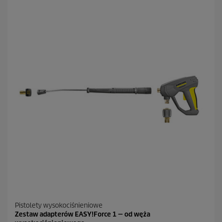
i
a
z
d
e
k
.
Pistolety wysokociśnieniowe
Zestaw adapterów EASY!Force 1 — od węża