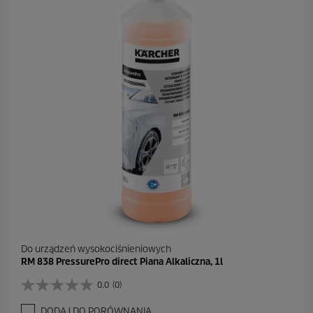
d
e
k
.
1
R
e
c
e
n
z
j
a
Do urządzeń wysokociśnieniowych
RM 838 PressurePro direct Piana Alkaliczna, 1l
0.0
(0)
0
.
DODAJ DO PORÓWNANIA