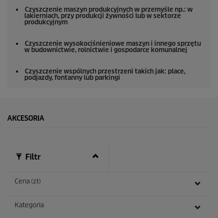
u
n
Czyszczenie maszyn produkcyjnych w przemyśle np.: w
lakierniach, przy produkcji żywności lub w sektorze
d
produkcyjnym
y
Czyszczenie wysokociśnieniowe maszyn i innego sprzętu
w budownictwie, rolnictwie i gospodarce komunalnej
Czyszczenie wspólnych przestrzeni takich jak: place,
podjazdy, fontanny lub parkingi
AKCESORIA
Filtr
Cena (zł)
Kategoria