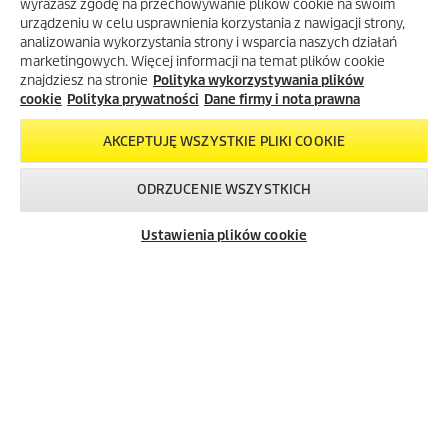
wyrażasz zgodę na przechowywanie plików cookie na swoim
Wygenerowane przy użyciu AI (sztucznej inteligencji).
urządzeniu w celu usprawnienia korzystania z nawigacji strony,
analizowania wykorzystania strony i wsparcia naszych działań
marketingowych. Więcej informacji na temat plików cookie
znajdziesz na stronie
Polityka wykorzystywania plików
SKLEP INTERNETOWY EKÄRCHER
cookie
Polityka prywatności
Dane firmy i nota prawna
INFORMACJE
AKCEPTUJĘ WSZYSTKIE PLIKI COOKIE
Dane firmy i nota prawna
ODRZUCENIE WSZYSTKICH
Polityka prywatności
Skontaktuj się z
Okazje w naszym
Newsletter
Warunki gwarancji
nami!
sklepie
Ustawienia plików cookie
Mapa strony
internetowym
FAQ – często zadawane pytania
Salony firmowe Kärcher Center
Gdzie kupić?
Przedłużenie gwarancji
Bezpieczeństwo produktów
Newsletter Kärcher
ADRES