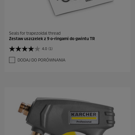
Seals for trapezoidal thread
Zestaw uszczelek z 9 o-ringami do gwintu TR
4.0
(1)
4
.
DODAJ DO PORÓWNANIA
0
n
a
5
g
w
i
a
z
d
e
k
.
1