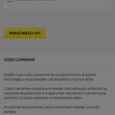
0
n
a
5
g
w
i
POKAŻ WIĘCEJ (47)
a
z
d
e
k
.
CZĘŚCI ZAMIENNE
Znajdź i kup części zamienne do urządzeń Home & Garden
korzystając z wyszukiwarki i udostępnionych schematów.
Części zamienne zakupione w sklepie internetowym eKärcher są
wysyłane bezpośrednio z magazynów niemieckich i dostarczane
kurierem GLS pod wskazany w zamówieniu adres.
Przejdź do wyszukiwarki części zamiennych klikając przycisk
poniżej.