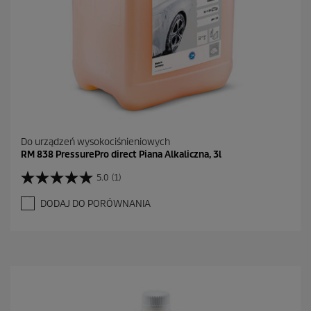
Do urządzeń wysokociśnieniowych
RM 838 PressurePro direct Piana Alkaliczna, 3l
5.0
(1)
5
.
DODAJ DO PORÓWNANIA
0
n
a
5
g
w
i
a
z