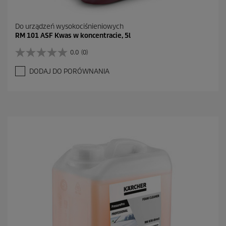
Do urządzeń wysokociśnieniowych
RM 101 ASF Kwas w koncentracie, 5l
0.0
(0)
0
.
DODAJ DO PORÓWNANIA
0
n
a
5
g
w
i
a
z
d
e
k
.