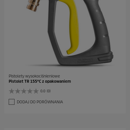
R
e
c
e
n
z
j
a
Pistolety wysokociśnieniowe
Pistolet TR 155°C z opakowaniem
0.0
(0)
0
.
DODAJ DO PORÓWNANIA
0
n
a
5
g
w