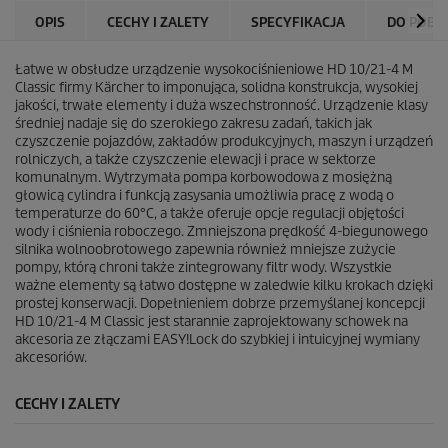
OPIS
CECHY I ZALETY
SPECYFIKACJA
DO POBR
Łatwe w obsłudze urządzenie wysokociśnieniowe HD 10/21-4 M
Classic firmy Kärcher to imponująca, solidna konstrukcja, wysokiej
jakości, trwałe elementy i duża wszechstronność. Urządzenie klasy
średniej nadaje się do szerokiego zakresu zadań, takich jak
czyszczenie pojazdów, zakładów produkcyjnych, maszyn i urządzeń
rolniczych, a także czyszczenie elewacji i prace w sektorze
komunalnym. Wytrzymała pompa korbowodowa z mosiężną
głowicą cylindra i funkcją zasysania umożliwia pracę z wodą o
temperaturze do 60°C, a także oferuje opcje regulacji objętości
wody i ciśnienia roboczego. Zmniejszona prędkość 4-biegunowego
silnika wolnoobrotowego zapewnia również mniejsze zużycie
pompy, którą chroni także zintegrowany filtr wody. Wszystkie
ważne elementy są łatwo dostępne w zaledwie kilku krokach dzięki
prostej konserwacji. Dopełnieniem dobrze przemyślanej koncepcji
HD 10/21-4 M Classic jest starannie zaprojektowany schowek na
akcesoria ze złączami
EASY!Lock
do szybkiej i intuicyjnej wymiany
akcesoriów.
CECHY I ZALETY