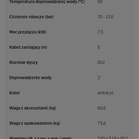
Temperatura doprowadzanej wody (°C)
60
Ciśnienie robocze (bar)
70 - 210
Moc przyłącza (kW)
7,5
Kabel zasilający (m)
5
Rozmiar dyszy
052
Doprowadzenie wody
1″
Kolor
antracyt
Waga z akcesoriami (kg)
60,6
Waga z opakowaniem (kg)
73,6
Wymiary (dł. x szer. x wys.) (mm)
740 x 528 x 952