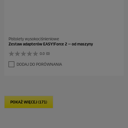
a
Pistolety wysokociśnieniowe
Zestaw adapterów EASY!Force 2 — od maszyny
0.0
(0)
0
.
DODAJ DO PORÓWNANIA
0
n
a
5
g
w
i
POKAŻ WIĘCEJ (171)
a
z
d
e
k
.