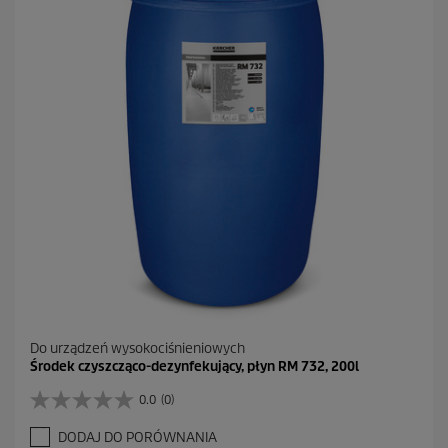
Do urządzeń wysokociśnieniowych
Środek czyszcząco-dezynfekujący, płyn RM 732, 200l
0.0
(0)
0
.
DODAJ DO PORÓWNANIA
0