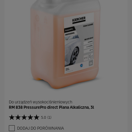
d
e
k
.
Do urządzeń wysokociśnieniowych
RM 838 PressurePro direct Piana Alkaliczna, 3l
5.0
(1)
5
.
DODAJ DO PORÓWNANIA
0