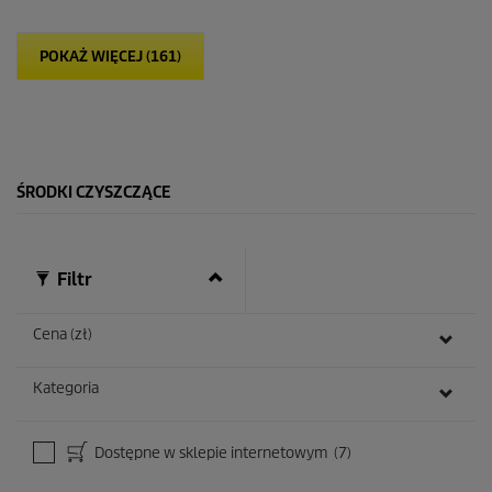
w
i
POKAŻ WIĘCEJ (161)
a
z
d
e
k
.
1
ŚRODKI CZYSZCZĄCE
R
e
c
e
n
Filtr
z
j
a
Cena (zł)
Kategoria
Dostępne w sklepie internetowym
(7)