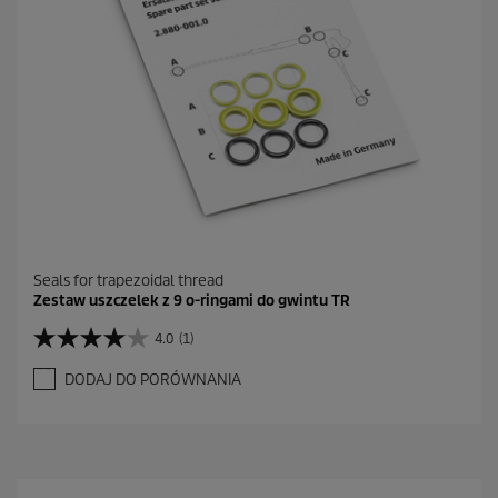
Seals for trapezoidal thread
Zestaw uszczelek z 9 o-ringami do gwintu TR
4.0
(1)
4
.
DODAJ DO PORÓWNANIA
0
n
a
5
g
w