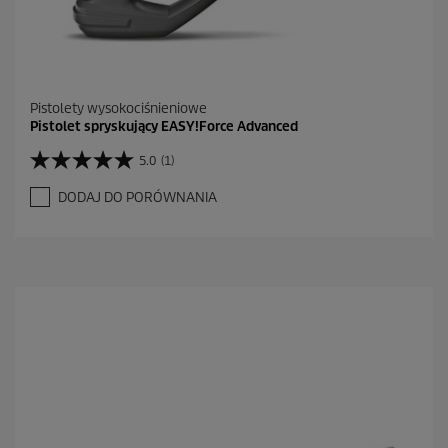
Pistolety wysokociśnieniowe
Pistolet spryskujący EASY!Force Advanced
5.0
(1)
5
.
DODAJ DO PORÓWNANIA
0
n
a
5
g
w
i
a
z
d
e
k
.
1