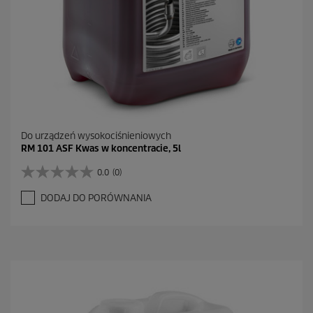
Do urządzeń wysokociśnieniowych
RM 101 ASF Kwas w koncentracie, 5l
0.0
(0)
0
.
DODAJ DO PORÓWNANIA
0
n
a
5
g
w
i
a
z