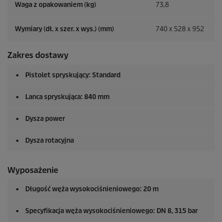
Waga z opakowaniem (kg)
73,8
Wymiary (dł. x szer. x wys.) (mm)
740 x 528 x 952
Zakres dostawy
Pistolet spryskujący: Standard
Lanca spryskująca: 840 mm
Dysza power
Dysza rotacyjna
Wyposażenie
Długość węża wysokociśnieniowego: 20 m
Specyfikacja węża wysokociśnieniowego: DN 8, 315 bar