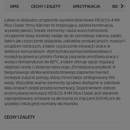
OPIS
CECHY I ZALETY
SPECYFIKACJA
DO POBR
Łatwe w obsłudze urządzenie wysokociśnieniowe HD 6/15-4 MX
Plus Classic firmy Kärcher to imponująca, solidna konstrukcja,
wysokiej jakości, trwałe elementy i duża wszechstronność.
Urządzenie klasy średniej nadaje się do szerokiego zakresu zadań,
takich jak czyszczenie pojazdów, zakładów produkcyjnych, maszyn i
urządzeń rolniczych, a także czyszczenie elewacji i prace w
sektorze komunalnym. Wytrzymała pompa korbowodowa z
mosiężną głowicą cylindra i funkcją zasysania umożliwia pracę z
wodą o temperaturze do 60°C, a także oferuje opcje regulacji
objętości wody i ciśnienia roboczego. Zmniejszona prędkość 4-
biegunowego silnika wolnoobrotowego zapewnia również
mniejsze zużycie pompy, którą chroni także zintegrowany filtr
wody. Wszystkie ważne elementy są łatwo dostępne w zaledwie
kilku krokach dzięki prostej konserwacji. Dopełnieniem dobrze
przemyślanej koncepcji HD 6/15-4 MX Plus Classic jest starannie
zaprojektowany schowek na akcesoria ze złączami
EASY!Lock
do
szybkiej i intuicyjnej wymiany akcesoriów.
CECHY I ZALETY