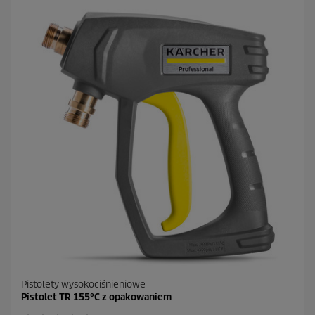
i
a
z
d
e
k
.
1
R
e
c
e
n
z
j
a
Pistolety wysokociśnieniowe
Pistolet TR 155°C z opakowaniem