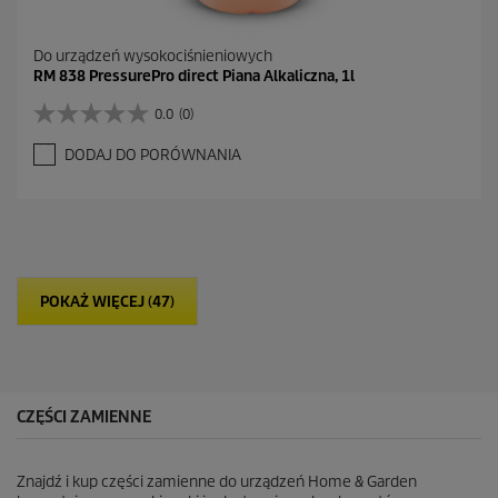
Do urządzeń wysokociśnieniowych
RM 838 PressurePro direct Piana Alkaliczna, 1l
0.0
(0)
0
.
DODAJ DO PORÓWNANIA
0
n
a
5
g
w
i
POKAŻ WIĘCEJ (47)
a
z
d
e
k
.
CZĘŚCI ZAMIENNE
Znajdź i kup części zamienne do urządzeń Home & Garden