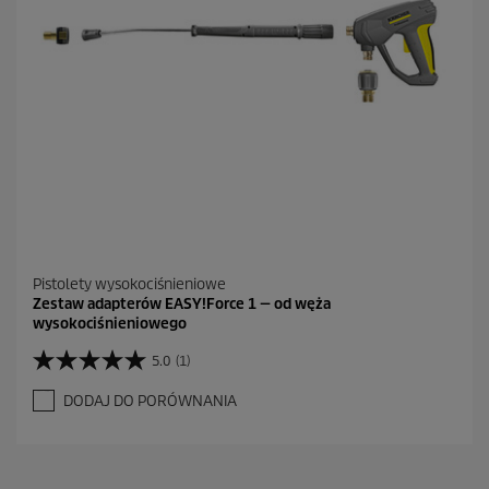
R
e
c
e
n
z
j
a
Pistolety wysokociśnieniowe
Zestaw adapterów EASY!Force 1 — od węża
wysokociśnieniowego
5.0
(1)
5
.
DODAJ DO PORÓWNANIA
0
n
a
5
g