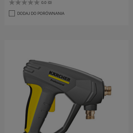
0.0
(0)
0
.
DODAJ DO PORÓWNANIA
0
n
a
5
g
w
i
a
z
d
e
k
.