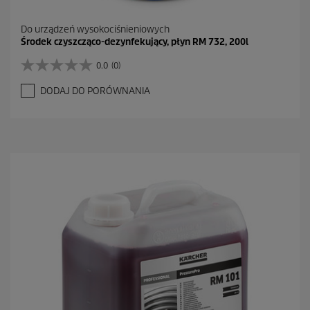
Do urządzeń wysokociśnieniowych
Środek czyszcząco-dezynfekujący, płyn RM 732, 200l
0.0
(0)
0
.
DODAJ DO PORÓWNANIA
0
n
a
5
g
w
i
a
z
d
e
k
.