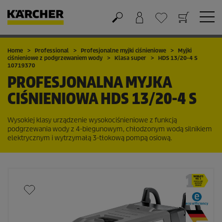
Koszyk
Lista życzeń
Home
Professional
Profesjonalne myjki ciśnieniowe
Myjki
ciśnieniowe z podgrzewaniem wody
Klasa super
HDS 13/20-4 S
10719370
PROFESJONALNA MYJKA
CIŚNIENIOWA
HDS 13/20-4 S
Wysokiej klasy urządzenie wysokociśnieniowe z funkcją
podgrzewania wody z 4-biegunowym, chłodzonym wodą silnikiem
elektrycznym i wytrzymałą 3-tłokową pompą osiową.