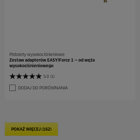
z
j
a
Pistolety wysokociśnieniowe
Zestaw adapterów EASY!Force 1 — od węża
wysokociśnieniowego
5.0
(1)
5
.
DODAJ DO PORÓWNANIA
0
n
a
5
g
w
i
POKAŻ WIĘCEJ (162)
a
z