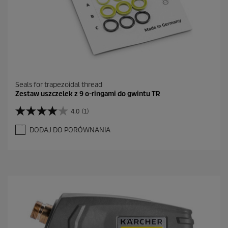
Seals for trapezoidal thread
Zestaw uszczelek z 9 o-ringami do gwintu TR
4.0
(1)
4
.
DODAJ DO PORÓWNANIA
0
n
a
5
g
w
i
a
z
d
e