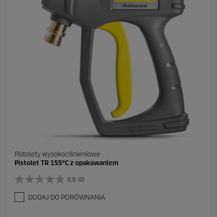
k
.
1
R
e
c
e
n
z
j
a
Pistolety wysokociśnieniowe
Pistolet TR 155°C z opakowaniem
0.0
(0)
0
.
DODAJ DO PORÓWNANIA
0
n