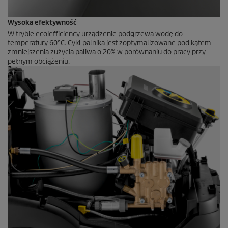
Wysoka efektywność
W trybie
eco!efficiency
urządzenie podgrzewa wodę do
temperatury 60°C. Cykl palnika jest zoptymalizowane pod kątem
zmniejszenia zużycia paliwa o 20% w porównaniu do pracy przy
pełnym obciążeniu.