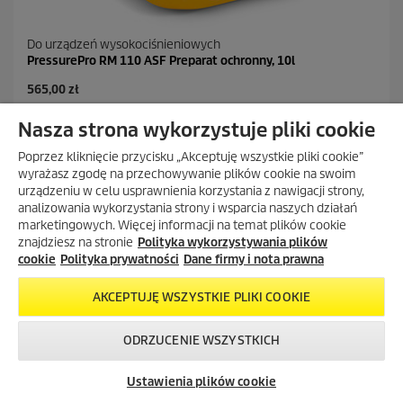
Do urządzeń wysokociśnieniowych
PressurePro RM 110 ASF Preparat ochronny, 10l
565,00 zł
Nasza strona wykorzystuje pliki cookie
0.0
(0)
0
.
Poprzez kliknięcie przycisku „Akceptuję wszystkie pliki cookie”
DODAJ DO PORÓWNANIA
0
wyrażasz zgodę na przechowywanie plików cookie na swoim
n
urządzeniu w celu usprawnienia korzystania z nawigacji strony,
a
DODAJ DO KOSZYKA
analizowania wykorzystania strony i wsparcia naszych działań
5
marketingowych. Więcej informacji na temat plików cookie
g
znajdziesz na stronie
Polityka wykorzystywania plików
w
cookie
Polityka prywatności
Dane firmy i nota prawna
i
a
z
AKCEPTUJĘ WSZYSTKIE PLIKI COOKIE
d
POKAŻ WIĘCEJ (75)
e
ODRZUCENIE WSZYSTKICH
k
Skontaktuj się z
Okazje w naszym
Newsletter
.
nami!
sklepie
Ustawienia plików cookie
internetowym