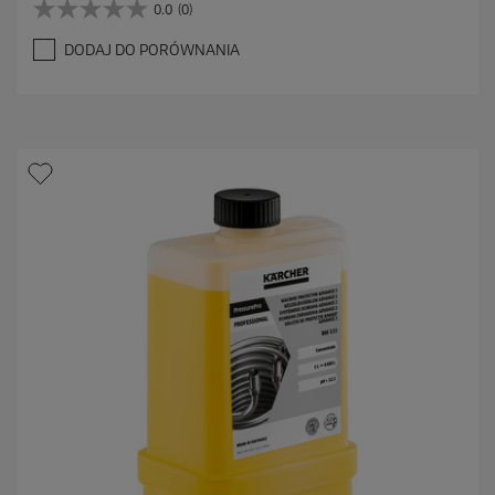
0.0
(0)
0
.
DODAJ DO PORÓWNANIA
0
n
a
5
g
w
i
a
z
d
e
k
.