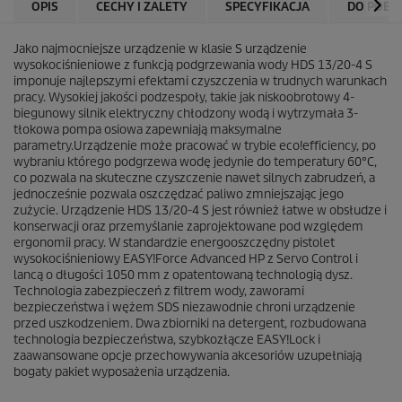
OPIS
CECHY I ZALETY
SPECYFIKACJA
DO POBR
Jako najmocniejsze urządzenie w klasie S urządzenie
wysokociśnieniowe z funkcją podgrzewania wody HDS 13/20-4 S
imponuje najlepszymi efektami czyszczenia w trudnych warunkach
pracy. Wysokiej jakości podzespoły, takie jak niskoobrotowy 4-
biegunowy silnik elektryczny chłodzony wodą i wytrzymała 3-
tłokowa pompa osiowa zapewniają maksymalne
parametry.Urządzenie może pracować w trybie
eco!efficiency
, po
wybraniu którego podgrzewa wodę jedynie do temperatury 60°C,
co pozwala na skuteczne czyszczenie nawet silnych zabrudzeń, a
jednocześnie pozwala oszczędzać paliwo zmniejszając jego
zużycie. Urządzenie HDS 13/20-4 S jest również łatwe w obsłudze i
konserwacji oraz przemyślanie zaprojektowane pod względem
ergonomii pracy. W standardzie energooszczędny pistolet
wysokociśnieniowy
EASY!Force
Advanced HP z Servo Control i
lancą o długości 1050 mm z opatentowaną technologią dysz.
Technologia zabezpieczeń z filtrem wody, zaworami
bezpieczeństwa i wężem SDS niezawodnie chroni urządzenie
przed uszkodzeniem. Dwa zbiorniki na detergent, rozbudowana
technologia bezpieczeństwa, szybkozłącze
EASY!Lock
i
zaawansowane opcje przechowywania akcesoriów uzupełniają
bogaty pakiet wyposażenia urządzenia.