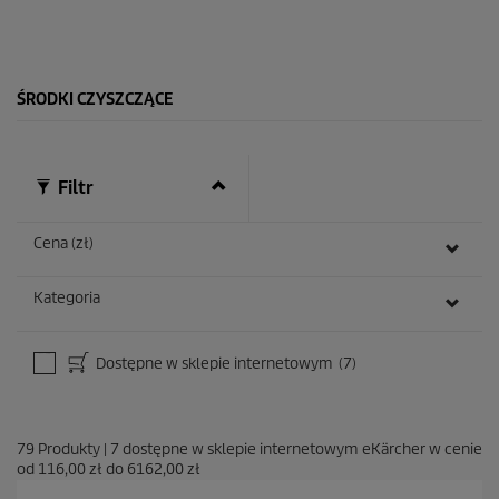
d
e
k
.
1
ŚRODKI CZYSZCZĄCE
R
e
c
e
n
Filtr
z
j
a
Cena (zł)
Kategoria
Dostępne w sklepie internetowym
(7)
79
Produkty
|
7
dostępne w sklepie internetowym eKärcher w cenie
od
116,00 zł
do
6162,00 zł