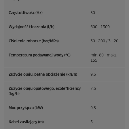
Częstotliwość (
Hz
)
50
Wydajność tłoczenia (l/h)
600 - 1300
Ciśnienie robocze (bar/MPa)
30 - 200 / 3 - 20
Temperatura podawanej wody (°C)
min. 80 - maks.
155
Zużycie oleju, pełne obciążenie (kg/h)
9,5
Zużycie oleju opałowego,
eco!efficiency
7,6
(kg/h)
Moc przyłącza (kW)
9,5
Kabel zasilający (m)
5