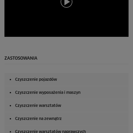
0
s
e
k
u
ZASTOSOWANIA
n
d
y
z
Czyszczenie pojazdów
0
s
e
Czyszczenie wyposażenia i maszyn
k
u
n
Czyszczenie warsztatów
d
y
Czyszczenie na zewnątrz
Czyszczenie warsztatów naprawczych