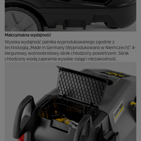
Maksymalna wydajność
Wysoka wydajność palnika wyprodukowanego zgodnie z
technologią „Made in Germany [Wyprodukowano w Niemczech]”. 4-
biegunowy, wolnoobrotowy silnik chłodzony powietrzem. Silnik
chłodzony wodą zapewnia wysokie osiągi i niezawodność.