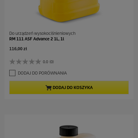
Do urządzeń wysokociśnieniowych
RM 111 ASF Advance 2 1L, 1l
116,00 zł
0.0
(0)
0
.
DODAJ DO PORÓWNANIA
0
n
a
DODAJ DO KOSZYKA
5
g
w
i
a
z
d
e
k