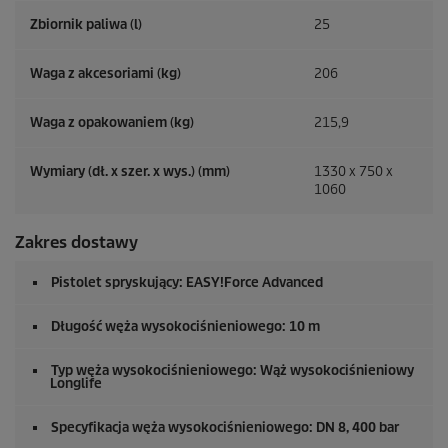
Zbiornik paliwa (l)
25
Waga z akcesoriami (kg)
206
Waga z opakowaniem (kg)
215,9
Wymiary (dł. x szer. x wys.) (mm)
1330 x 750 x
1060
Zakres dostawy
Pistolet spryskujący:
EASY!Force
Advanced
Długość węża wysokociśnieniowego: 10 m
Typ węża wysokociśnieniowego: Wąż wysokociśnieniowy
Longlife
Specyfikacja węża wysokociśnieniowego: DN 8, 400 bar