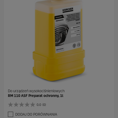
.
Do urządzeń wysokociśnieniowych
RM 110 ASF Preparat ochronny, 1l
0.0
(0)
0
.
DODAJ DO PORÓWNANIA
0