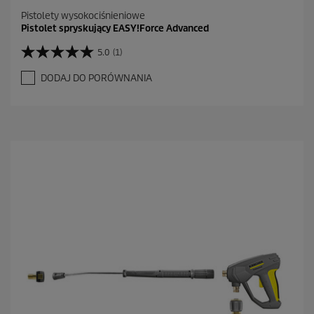
Pistolety wysokociśnieniowe
Pistolet spryskujący EASY!Force Advanced
5.0
(1)
5
.
DODAJ DO PORÓWNANIA
0
n
a
5
g
w
i
a
z
d
e
k
.
1
R
e
c
e
n