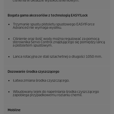
ciśnienia w układzie wysokociśnieniowym.
Bogata gama akcesoriów z technologią
EASY!Lock
Trzymanie spustu pistoletu spustowego
EASY!Force
Advanced nie wymaga wysiłku.
Ciśnienie oraz ilość wody można regulować za pomocą
sterownika Servo Control znajdującego się pomiędzy lancą
a pistoletem spustowym.
Lanca rotacyjna ze stali szlachetnej o długości 1050 mm.
Dozowanie środka czyszczącego
Łatwa zmiana środka czyszczącego.
Wbudowany lejek do napełniania środka czyszczącego
zapobiega przypadkowemu rozlaniu chemii.
Mobilne