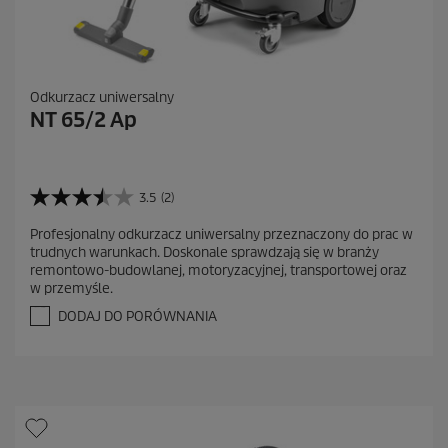
Odkurzacz uniwersalny
NT 65/2 Ap
3.5
(2)
3
.
Profesjonalny odkurzacz uniwersalny przeznaczony do prac w
5
trudnych warunkach. Doskonale sprawdzają się w branży
n
remontowo-budowlanej, motoryzacyjnej, transportowej oraz
a
w przemyśle.
5
g
DODAJ DO PORÓWNANIA
w
i
a
z
d
e
k