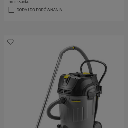
moc ssania.
5
g
DODAJ DO PORÓWNANIA
w
i
a
z
d
e
k
.