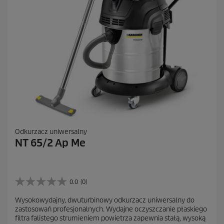
n
z
j
a
Odkurzacz uniwersalny
NT 65/2 Ap Me
0.0
(0)
0
.
Wysokowydajny, dwuturbinowy odkurzacz uniwersalny do
0
zastosowań profesjonalnych. Wydajne oczyszczanie płaskiego
n
filtra falistego strumieniem powietrza zapewnia stałą, wysoką
a