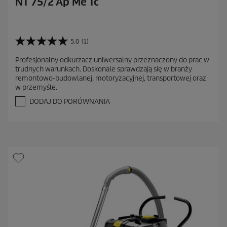
NT 75/2 Ap Me Tc
5.0
(1)
5
.
Profesjonalny odkurzacz uniwersalny przeznaczony do prac w
0
trudnych warunkach. Doskonale sprawdzają się w branży
n
remontowo-budowlanej, motoryzacyjnej, transportowej oraz
a
w przemyśle.
5
g
DODAJ DO PORÓWNANIA
w
i
a
z
d
e
k
.
1
R
e
c
e