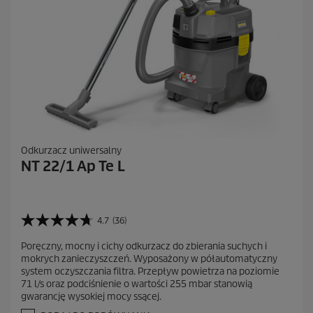
Odkurzacz uniwersalny
NT 22/1 Ap Te L
4.7
(36)
4
.
Poręczny, mocny i cichy odkurzacz do zbierania suchych i
7
mokrych zanieczyszczeń. Wyposażony w półautomatyczny
n
system oczyszczania filtra. Przepływ powietrza na poziomie
a
71 l/s oraz podciśnienie o wartości 255 mbar stanowią
5
gwarancję wysokiej mocy ssącej.
g