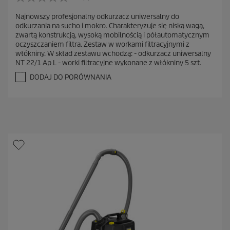
0
.
Najnowszy profesjonalny odkurzacz uniwersalny do
0
odkurzania na sucho i mokro. Charakteryzuje się niską wagą,
n
zwartą konstrukcją, wysoką mobilnością i półautomatycznym
a
oczyszczaniem filtra. Zestaw w workami filtracyjnymi z
5
włókniny. W skład zestawu wchodzą: - odkurzacz uniwersalny
g
NT 22/1 Ap L - worki filtracyjne wykonane z włókniny 5 szt.
w
i
DODAJ DO PORÓWNANIA
a
z
d
e
k
.