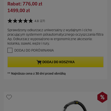
t
O
Rabat: 776,00 zł
a
s
A
1499,00 zł
r
z
k
a
c
t
4.8
(27)
c
4
z
u
e
.
ę
Sprawdzony odkurzacz uniwersalny z wydajnym i cicho
a
8
n
pracującym systemem półautomatycznego oczyszczania filtra
d
n
l
a
Ap. Odkurzacz wyposażono w ergonomiczne akcesoria:
a
z
n
kolanka, ssawki, węże i rury.
5
a
a
g
DODAJ DO PORÓWNANIA
s
c
w
z
i
e
DODAJ DO KOSZYKA
a
n
z
a
d
** Najniższa cena z 30 dni przed obniżką
e
k
.
2
7
R
e
c