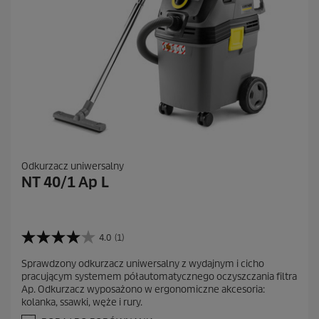
Odkurzacz uniwersalny
NT 40/1 Ap L
4.0
(1)
4
.
Sprawdzony odkurzacz uniwersalny z wydajnym i cicho
0
pracującym systemem półautomatycznego oczyszczania filtra
n
Ap. Odkurzacz wyposażono w ergonomiczne akcesoria:
a
kolanka, ssawki, węże i rury.
5