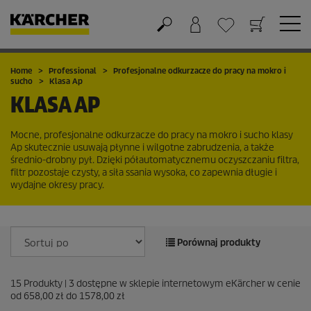
Koszyk
Lista życzeń
Home
Professional
Profesjonalne odkurzacze do pracy na mokro i
sucho
Klasa Ap
KLASA AP
Mocne, profesjonalne odkurzacze do pracy na mokro i sucho klasy
Ap skutecznie usuwają płynne i wilgotne zabrudzenia, a także
średnio-drobny pył. Dzięki półautomatycznemu oczyszczaniu filtra,
filtr pozostaje czysty, a siła ssania wysoka, co zapewnia długie i
wydajne okresy pracy.
Porównaj produkty
15
Produkty |
3
dostępne w sklepie internetowym eKärcher w cenie
od
658,00 zł
do
1578,00 zł