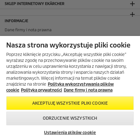
SKLEP INTERNETOWY EKÄRCHER
INFORMACJE
Dane firmy i nota prawna
Polityka prywatności
Nasza strona wykorzystuje pliki cookie
Warunki gwarancji
Mapa strony
Poprzez kliknięcie przycisku „Akceptuję wszystkie pliki cookie”
wyrażasz zgodę na przechowywanie plików cookie na swoim
FAQ – często zadawane pytania
urządzeniu w celu usprawnienia korzystania z nawigacji strony,
Salony firmowe Kärcher Center
analizowania wykorzystania strony i wsparcia naszych działań
Gdzie kupić?
marketingowych. Więcej informacji na temat plików cookie
znajdziesz na stronie
Polityka wykorzystywania plików
Przedłużenie gwarancji
cookie
Polityka prywatności
Dane firmy i nota prawna
Bezpieczeństwo produktów
Newsletter Kärcher
AKCEPTUJĘ WSZYSTKIE PLIKI COOKIE
ADRES
ODRZUCENIE WSZYSTKICH
BIURO OBSŁUGI KLIENTA
Skontaktuj się z
Okazje w naszym
Newsletter
nami!
sklepie
OPINIE O EKÄRCHER
Ustawienia plików cookie
internetowym