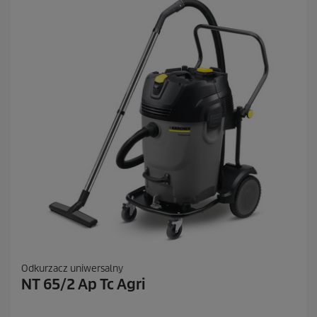
.
2
R
e
c
e
n
z
j
i
Odkurzacz uniwersalny
NT 65/2 Ap Tc Agri