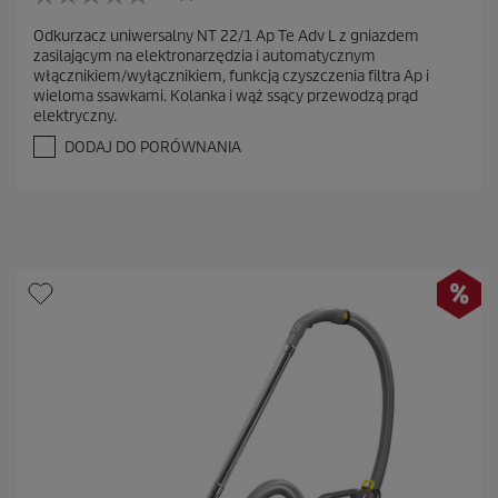
0
.
Odkurzacz uniwersalny NT 22/1 Ap Te Adv L z gniazdem
0
zasilającym na elektronarzędzia i automatycznym
n
włącznikiem/wyłącznikiem, funkcją czyszczenia filtra Ap i
a
wieloma ssawkami. Kolanka i wąż ssący przewodzą prąd
5
elektryczny.
g
w
DODAJ DO PORÓWNANIA
i
a
z
d
e
k
.