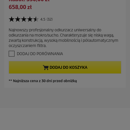
a
s
A
658,00 zł
r
z
k
a
c
t
4.5
(32)
c
4
z
u
e
.
ę
Najnowszy profesjonalny odkurzacz uniwersalny do
a
5
n
odkurzania na mokro/sucho. Charakteryzuje się niską wagą,
d
n
l
a
zwartą konstrukcją, wysoką mobilnością i półautomatycznym
a
z
n
oczyszczaniem filtra.
5
a
a
g
DODAJ DO PORÓWNANIA
s
c
w
z
i
e
DODAJ DO KOSZYKA
a
n
z
a
d
** Najniższa cena z 30 dni przed obniżką
e
k
.
3
2
R
e
c
e