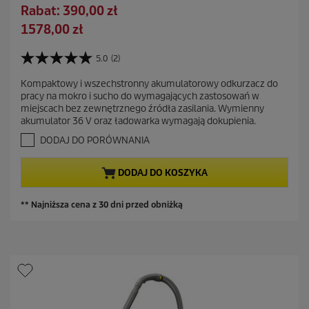
t
O
Rabat: 390,00 zł
a
s
A
1578,00 zł
r
z
k
a
c
t
5.0
(2)
c
5
z
u
e
.
ę
Kompaktowy i wszechstronny akumulatorowy odkurzacz do
a
0
n
pracy na mokro i sucho do wymagających zastosowań w
d
n
l
a
miejscach bez zewnętrznego źródła zasilania. Wymienny
a
z
n
akumulator 36 V oraz ładowarka wymagają dokupienia.
5
a
a
g
DODAJ DO PORÓWNANIA
s
c
w
z
i
e
DODAJ DO KOSZYKA
a
n
z
a
d
** Najniższa cena z 30 dni przed obniżką
e
k
.
2
R
e
c
e