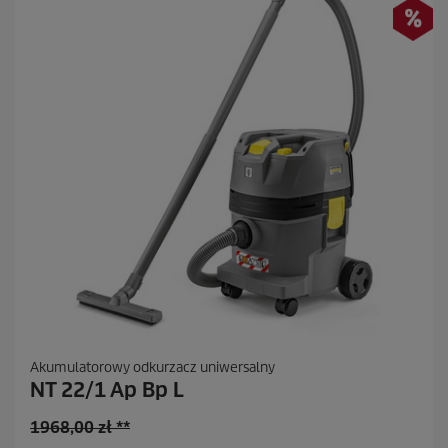
R
e
c
e
n
z
j
a
Akumulatorowy odkurzacz uniwersalny
NT 22/1 Ap Bp L
S
1968,00 zł **