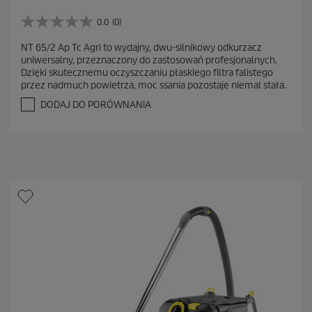
0.0
(0)
0
.
NT 65/2 Ap Tc Agri to wydajny, dwu-silnikowy odkurzacz
0
uniwersalny, przeznaczony do zastosowań profesjonalnych.
n
Dzięki skutecznemu oczyszczaniu płaskiego filtra falistego
a
przez nadmuch powietrza, moc ssania pozostaje niemal stała.
5
g
DODAJ DO PORÓWNANIA
w
i
a
z
d
e
k
.