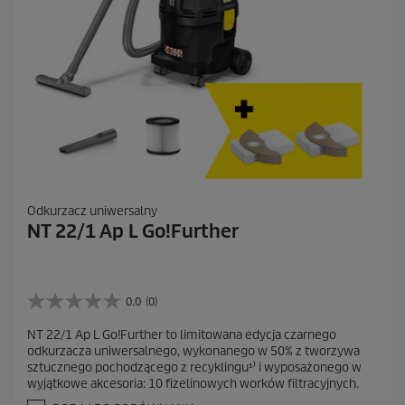
Odkurzacz uniwersalny
NT 22/1 Ap L Go!Further
0.0
(0)
0
.
NT 22/1 Ap L Go!Further to limitowana edycja czarnego
0
odkurzacza uniwersalnego, wykonanego w 50% z tworzywa
n
sztucznego pochodzącego z recyklingu¹⁾ i wyposażonego w
a
wyjątkowe akcesoria: 10 fizelinowych worków filtracyjnych.
5