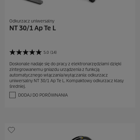
Odkurzacz uniwersalny
NT 30/1 Ap Te L
5.0
(14)
5
.
Doskonale nadaje się do pracy z elektronarzędziami dzięki
0
zintegrowanemu gniazdu urządzenia z funkcją
n
automatycznego włączania/wyłączania: odkurzacz
a
uniwersalny NT 30/1 Ap Te L. Kompaktowy odkurzacz klasy
5
średniej.
g
w
DODAJ DO PORÓWNANIA
i
a
z
d
e
k
.
1