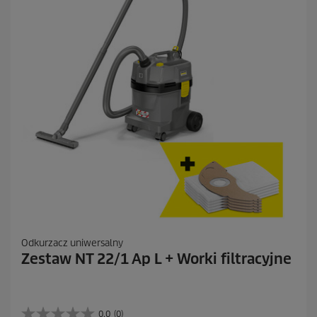
n
z
j
i
Odkurzacz uniwersalny
Zestaw NT 22/1 Ap L + Worki filtracyjne
0.0
(0)