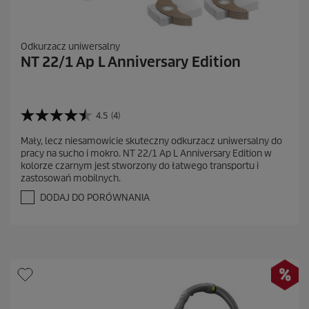
Odkurzacz uniwersalny
NT 22/1 Ap L Anniversary Edition
4.5
(4)
4
.
Mały, lecz niesamowicie skuteczny odkurzacz uniwersalny do
5
pracy na sucho i mokro. NT 22/1 Ap L Anniversary Edition w
n
kolorze czarnym jest stworzony do łatwego transportu i
a
zastosowań mobilnych.
5
g
DODAJ DO PORÓWNANIA
w
i
a
z
d
e
k
.
4