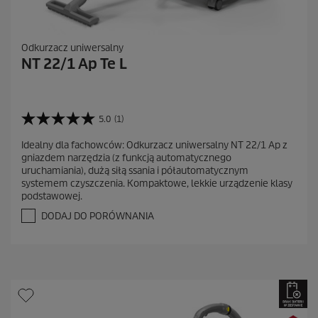
Odkurzacz uniwersalny
NT 22/1 Ap Te L
5.0
(1)
5
.
Idealny dla fachowców: Odkurzacz uniwersalny NT 22/1 Ap z
0
gniazdem narzędzia (z funkcją automatycznego
n
uruchamiania), dużą siłą ssania i półautomatycznym
a
systemem czyszczenia. Kompaktowe, lekkie urządzenie klasy
5
podstawowej.
g
w
DODAJ DO PORÓWNANIA
i
a
z
d
e
k
.
1