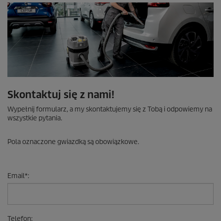
n
z
j
i
Skontaktuj się z nami!
Wypełnij formularz, a my skontaktujemy się z Tobą i odpowiemy na
wszystkie pytania.
Pola oznaczone gwiazdką są obowiązkowe.
Email
*
:
Telefon
: