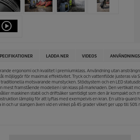
PECIFIKATIONER
LADDA NER
VIDEOS
ANVÄNDNING
rande ergonomi och kvalitet i premiumklass. Användning utan ansträngn
stål möjliggör för maximal effektivitet. Tryck och vattenflöde justeras v
raditionella motsvarande munstycken. Stödsystem och en LED statusdispl
är den mest framstående modellen i sin klass på marknaden. Den vertik
r håller maskinen stabil och driftsäker samtidigt som den är kompakt och 
truktion lämplig för att lyftas med exempelvis en kran. En ultra-guard
in och ur slangen även vid en vinkel på 45 grader vilket ger upp till 50