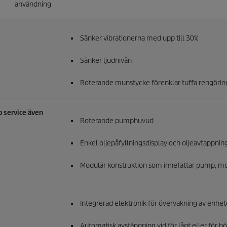
användning
Sänker vibrationerna med upp till 30%
Sänker ljudnivån
Roterande munstycke förenklar tuffa rengörin
b service även
Roterande pumphuvud
Enkel oljepåfyllningsdisplay och oljeavtappning
Modulär konstruktion som innefattar pump, mo
Integrerad elektronik för övervakning av enhet
Automatisk avstängning vid för lågt eller för hö