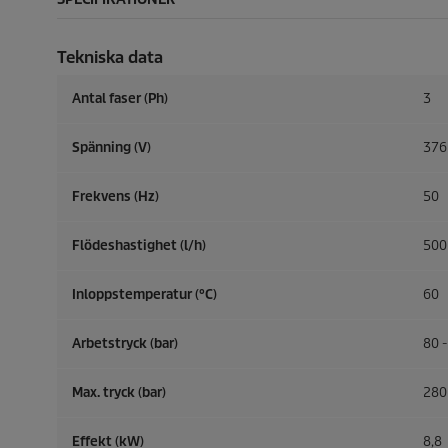
Tekniska data
Antal faser (Ph)
3
Spänning (V)
376
Frekvens (
Hz
)
50
Flödeshastighet (l/h)
500
Inloppstemperatur (°C)
60
Arbetstryck (bar)
80 
Max. tryck (bar)
280
Effekt (kW)
8,8