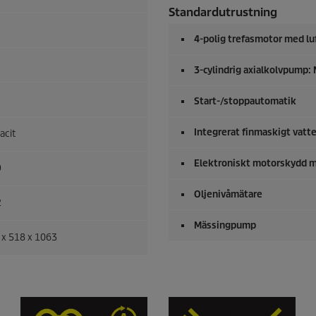
Standardutrustning
4-polig trefasmotor med lu
3-cylindrig axialkolvpump: M
Start-/stoppautomatik
Integrerat finmaskigt vatte
acit
Elektroniskt motorskydd m
9
Oljenivåmätare
2
Mässingpump
 x 518 x 1063