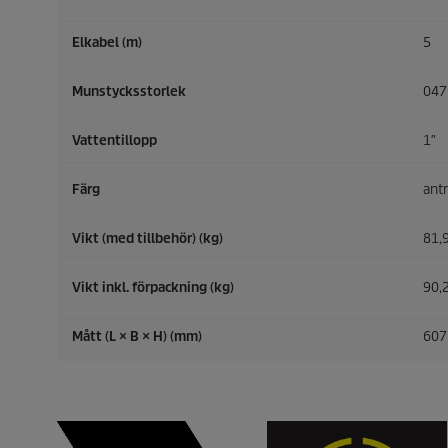
Elkabel (m)
5
Munstycksstorlek
047
Vattentillopp
1″
Färg
antr
Vikt (med tillbehör) (kg)
81,
Vikt inkl. förpackning (kg)
90,
Mått (L × B × H) (mm)
607