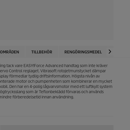
SOMRÅDEN
TILLBEHÖR
RENGÖRINGSMEDEL
RECENS
ing tack vare
EASY!Force
Advanced handtag som inte kräver
ia Servo Control reglaget. Vibrasoft rotojetmunstycket dämpar
ay förmedlar tydlig driftsinformation. Högsta nivån av
alt monterade motor och pumpenheten som kombinerar en mycket
mobil. Den har en 4-polig lågvarvsmotor med ett luftkylt system
 högtrycksslang som är Teflonbeklädd förvaras och används
% mindre förberedelsetid innan användning.