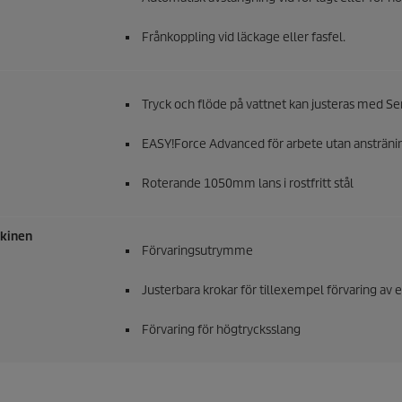
Frånkoppling vid läckage eller fasfel.
Tryck och flöde på vattnet kan justeras med Se
EASY!Force
Advanced för arbete utan anstränin
Roterande 1050mm lans i rostfritt stål
skinen
Förvaringsutrymme
Justerbara krokar för tillexempel förvaring av 
Förvaring för högtrycksslang