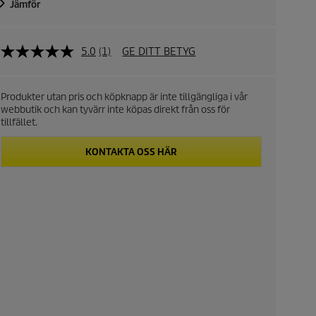
Jämför
5.0
(1)
GE DITT BETYG
Produkter utan pris och köpknapp är inte tillgängliga i vår
webbutik och kan tyvärr inte köpas direkt från oss för
tillfället.
KONTAKTA OSS HÄR