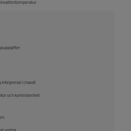
invattentemperatur
gsuppgifter
 integrerad i chassit
tor och kontrollenhet
en.
gt volttal