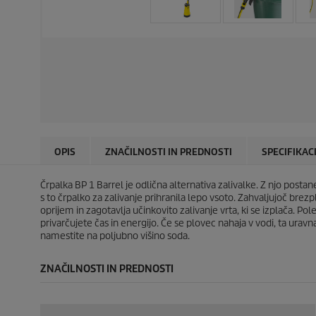
OPIS
ZNAČILNOSTI IN PREDNOSTI
SPECIFIKAC
Črpalka BP 1 Barrel je odlična alternativa zalivalke. Z njo posta
s to črpalko za zalivanje prihranila lepo vsoto. Zahvaljujoč brezp
oprijem in zagotavlja učinkovito zalivanje vrta, ki se izplača. Po
privarčujete čas in energijo. Če se plovec nahaja v vodi, ta urav
namestite na poljubno višino soda.
ZNAČILNOSTI IN PREDNOSTI