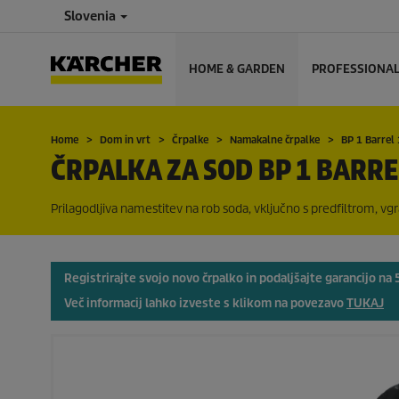
Slovenia
HOME & GARDEN
PROFESSIONA
Home
Dom in vrt
Črpalke
Namakalne črpalke
BP 1 Barre
ČRPALKA ZA SOD BP 1 BARRE
Prilagodljiva namestitev na rob soda, vključno s predfiltrom, vgr
Registrirajte svojo novo črpalko in podaljšajte garancijo na 5
Več informacij lahko izveste s klikom na povezavo
TUKAJ