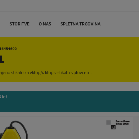
L
STORITVE
O NAS
SPLETNA TRGOVINA
l 16454600
L
ajeno stikalo za vklop/izklop v stikalu s plovcem.
 let.