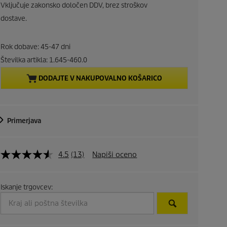
u
Vključuje zakonsko določen DDV, brez stroškov
r
dostave.
r
Rok dobave: 45-47 dni
e
Številka artikla:
1.645-460.0
DODAJTE V NAKUPOVALNO KOŠARICO
n
t
Primerjava
p
r
4.5
(13)
Napiši oceno
o
d
Iskanje trgovcev:
u