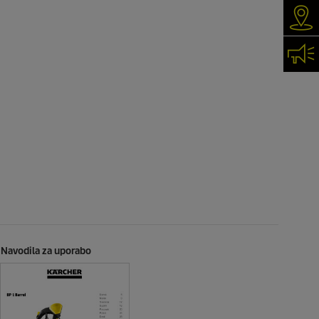
Iska
Kon
Navodila za uporabo