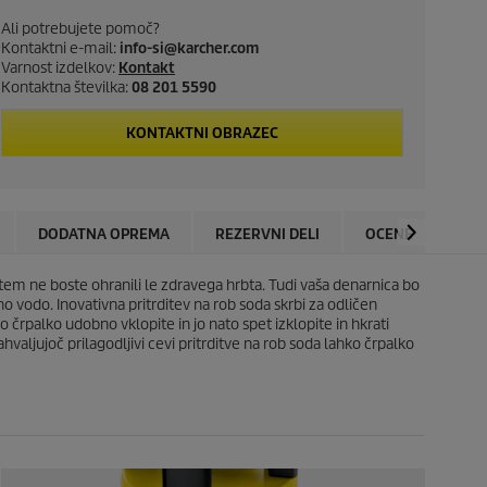
c
Ali potrebujete pomoč?
t
Kontaktni e-mail:
info-si@karcher.com
Varnost izdelkov:
Kontakt
p
Kontaktna številka:
08 201 5590
r
KONTAKTNI OBRAZEC
i
c
DODATNA OPREMA
REZERVNI DELI
OCENE
e
i tem ne boste ohranili le zdravega hrbta. Tudi vaša denarnica bo
tno vodo. Inovativna pritrditev na rob soda skrbi za odličen
ko črpalko udobno vklopite in jo nato spet izklopite in hkrati
hvaljujoč prilagodljivi cevi pritrditve na rob soda lahko črpalko