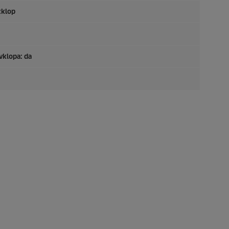
zklop
 vklopa: da