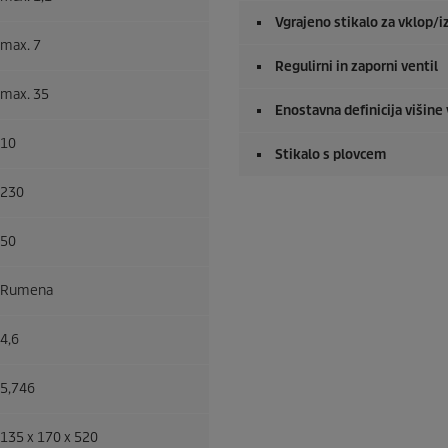
Vgrajeno stikalo za vklop/i
max. 7
Regulirni in zaporni ventil
max. 35
Enostavna definicija višine
10
Stikalo s plovcem
230
50
Rumena
4,6
5,746
135 x 170 x 520