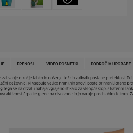
IJE
PRENOSI
VIDEO POSNETKI
PODROČJA UPORABE
ne zalivanje otročje lahko in nošenje težkih zalivalk postane preteklost. Pr
lačni deževnici, ki vsebuje veliko hranilnih snovi, boste prihranili drago pi
leg tega se na držalu nahaja vgrajeno stikalo za vklop/izklop, s katerim lah
nava aktivnost črpalke glede na nivo vode in jo varuje pred suhim tekom. Za