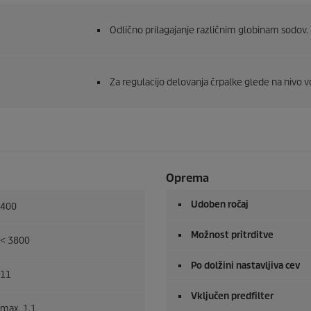
Odlično prilagajanje različnim globinam sodov.
Za regulacijo delovanja črpalke glede na nivo 
Oprema
Udoben ročaj
400
Možnost pritrditve
< 3800
Po dolžini nastavljiva cev
11
Vključen predfilter
max. 1,1