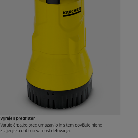
Vgrajen predfilter
Varuje črpalko pred umazanijo in s tem povišuje njeno
življenjsko dobo in varnost delovanja.