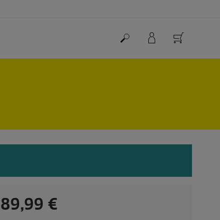
C
89,99 €