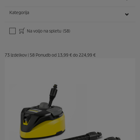
Kategorija
Na voljo na spletu
(58)
73
Izdelkov
|
58
Ponudb od
13,99 €
do
224,99 €