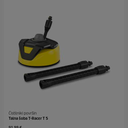
i
p
c
r
.
i
4
c
2
e
o
c
e
n
Čistilniki površin
Talna šoba T-Racer T 5
C
91,99 €