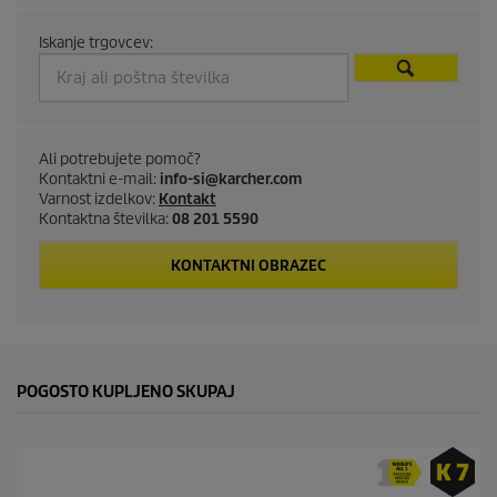
o
d
Iskanje trgovcev:
u
c
Ali potrebujete pomoč?
t
Kontaktni e-mail:
info-si@karcher.com
Varnost izdelkov:
Kontakt
p
Kontaktna številka:
08 201 5590
r
KONTAKTNI OBRAZEC
i
c
POGOSTO KUPLJENO SKUPAJ
e