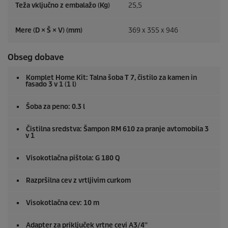
Teža vključno z embalažo (Kg)
25,5
Mere (D × Š × V) (mm)
369 x 355 x 946
Obseg dobave
Komplet Home Kit: Talna šoba T 7, čistilo za kamen in
fasado 3 v 1 (1 l)
Šoba za peno: 0.3 l
Čistilna sredstva: Šampon RM 610 za pranje avtomobila 3
v 1
Visokotlačna pištola: G 180 Q
Razpršilna cev z vrtljivim curkom
Visokotlačna cev: 10 m
Adapter za priključek vrtne cevi A3/4''