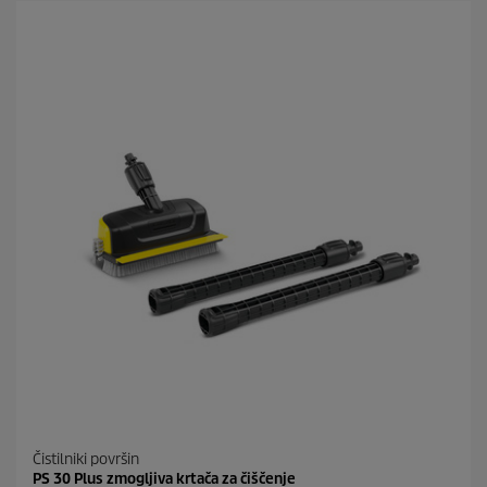
c
d
t
i
p
c
r
.
i
1
c
9
e
o
c
e
n
Čistilniki površin
PS 30 Plus zmogljiva krtača za čiščenje