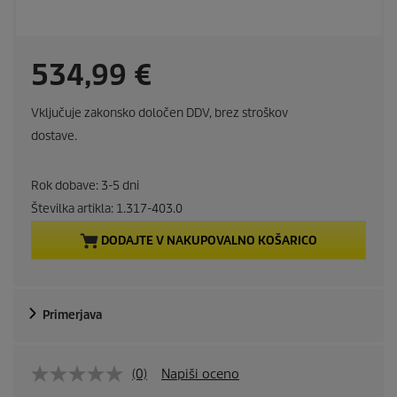
C
534,99 €
u
Vključuje zakonsko določen DDV, brez stroškov
r
dostave.
r
Rok dobave: 3-5 dni
e
Številka artikla:
1.317-403.0
DODAJTE V NAKUPOVALNO KOŠARICO
n
t
Primerjava
p
r
(0)
Napiši oceno