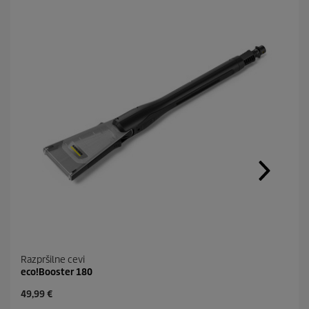
Razpršilne cevi
eco!Booster 180
C
49,99 €
u