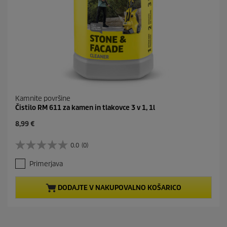
Kamnite površine
Čistilo RM 611 za kamen in tlakovce 3 v 1, 1l
C
8,99 €
u
r
0.0
(0)
0
r
.
e
Primerjava
0
n
o
t
d
p
DODAJTE V NAKUPOVALNO KOŠARICO
5
r
z
o
v
d
e
u