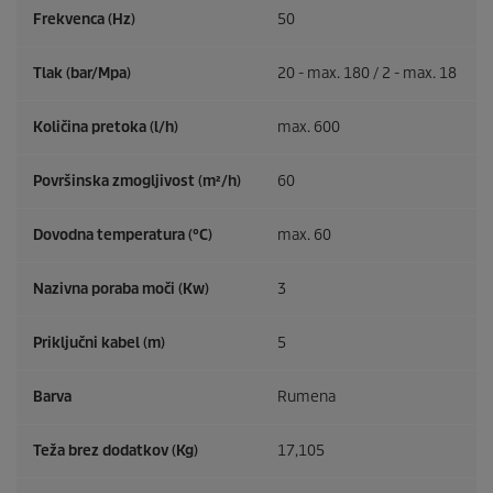
Frekvenca (
Hz
)
50
Tlak (bar/Mpa)
20 - max. 180 / 2 - max. 18
Količina pretoka (l/h)
max. 600
Površinska zmogljivost (m²/h)
60
Dovodna temperatura (°C)
max. 60
Nazivna poraba moči (Kw)
3
Priključni kabel (m)
5
Barva
Rumena
Teža brez dodatkov (Kg)
17,105