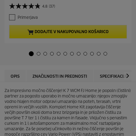
r
4.8
(37)
4
r
.
e
Primerjava
8
n
o
t
d
p
DODAJTE V NAKUPOVALNO KOŠARICO
5
r
z
o
v
d
e
u
z
c
d
t
i
p
c
r
OPIS
ZNAČILNOSTI IN PREDNOSTI
SPECIFIKACIJE
.
i
3
c
7
Za impresivno močno čiščenje! K 7 WCM FJ Home je popoln (čistilni)
e
o
partner za pogosto uporabo in močno umazanijo: njegov zmogljiv
c
vodno hlajen motor odpravi umazanijo na poteh, terasah, vrtni
e
opremi in večjih vozilih. Komplet Home Kit zagotavlja čiščenje
n
večjih površin okoli doma brez brizganja in je priložen čistilu za
površine T 7 ter 1 l čistilu za kamen in fasade. Vključno s penastim
curkom in 1 l avtošamponom za maksimalno moč raztapljanja
umazanije. Za še posebej učinkovito in nežno čiščenje površin je
mogoče razpršilno cev Vario Power (VPS) nastaviti z enostavnim