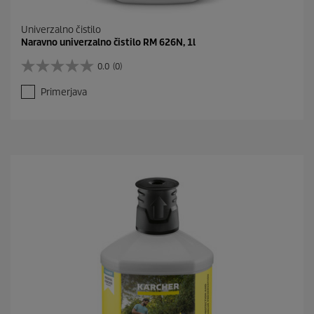
Univerzalno čistilo
Naravno univerzalno čistilo RM 626N, 1l
0.0
(0)
0
.
Primerjava
0
o
d
5
z
v
e
z
d
i
c
.