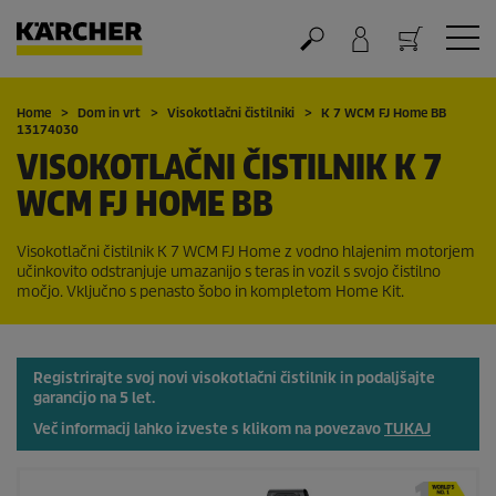
Nakupovalna košarica
Home
Dom in vrt
Visokotlačni čistilniki
K 7 WCM FJ Home BB
13174030
VISOKOTLAČNI ČISTILNIK K 7
WCM FJ HOME BB
Visokotlačni čistilnik K 7 WCM FJ Home z vodno hlajenim motorjem
učinkovito odstranjuje umazanijo s teras in vozil s svojo čistilno
močjo. Vključno s penasto šobo in kompletom Home Kit.
Registrirajte svoj novi visokotlačni čistilnik in podaljšajte
garancijo na 5 let.
Več informacij lahko izveste s klikom na povezavo
TUKAJ