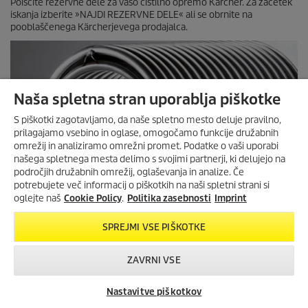
Poiščite rezervne dele za vašo čistilno opremo Kärcher. Za začetek
iskanja izberite »NAJDI REZERVNE DELE« ali se obrnite na
pooblaščenega Kärcherjevega prodajalca.
Naša spletna stran uporablja piškotke
S piškotki zagotavljamo, da naše spletno mesto deluje pravilno,
prilagajamo vsebino in oglase, omogočamo funkcije družabnih
omrežij in analiziramo omrežni promet. Podatke o vaši uporabi
našega spletnega mesta delimo s svojimi partnerji, ki delujejo na
področjih družabnih omrežij, oglaševanja in analize. Če
potrebujete več informacij o piškotkih na naši spletni strani si
oglejte naš
Cookie Policy
.
Politika zasebnosti
Imprint
SPREJMI VSE PIŠKOTKE
ZAVRNI VSE
Nastavitve piškotkov
Iskanje trgovcev
Kontakt