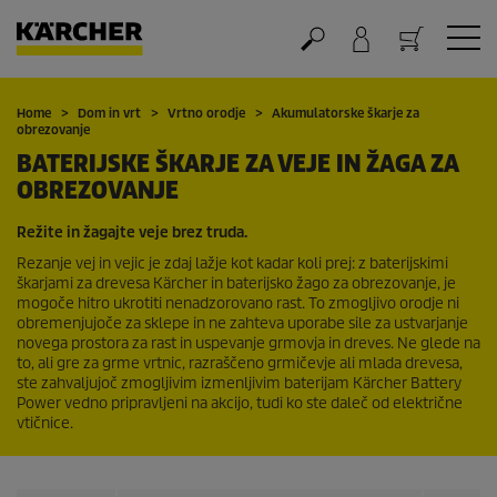
Nakupovalna košarica
Home
Dom in vrt
Vrtno orodje
Akumulatorske škarje za
obrezovanje
BATERIJSKE ŠKARJE ZA VEJE IN ŽAGA ZA
OBREZOVANJE
Režite in žagajte veje brez truda.
Rezanje vej in vejic je zdaj lažje kot kadar koli prej: z baterijskimi
škarjami za drevesa Kärcher in baterijsko žago za obrezovanje, je
mogoče hitro ukrotiti nenadzorovano rast. To zmogljivo orodje ni
obremenjujoče za sklepe in ne zahteva uporabe sile za ustvarjanje
novega prostora za rast in uspevanje grmovja in dreves. Ne glede na
to, ali gre za grme vrtnic, razraščeno grmičevje ali mlada drevesa,
ste zahvaljujoč zmogljivim izmenljivim baterijam Kärcher Battery
Power vedno pripravljeni na akcijo, tudi ko ste daleč od električne
vtičnice.