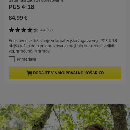
Baterijska žaga za obrezovanje
PGS 4-18
C
84,99 €
u
r
4.4
(12)
4
r
.
Enostavno vzdrževanje vrta: baterijska žaga za veje PGS 4-18
e
4
olajša težko delo pri obrezovanju majhnih do srednje velikih
o
n
vej, grmovnic in grmov.
d
t
5
Primerjava
p
z
r
v
DODAJTE V NAKUPOVALNO KOŠARICO
e
o
z
d
d
u
i
c
c
t
.
1
p
2
r
o
i
c
c
e