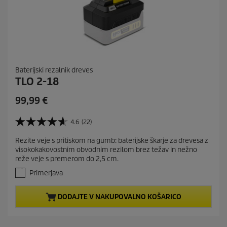
Baterijski rezalnik dreves
TLO 2-18
C
99,99 €
u
r
4.6
(22)
4
r
.
Rezite veje s pritiskom na gumb: baterijske škarje za drevesa z
e
6
visokokakovostnim obvodnim rezilom brez težav in nežno
o
n
reže veje s premerom do 2,5 cm.
d
t
5
Primerjava
p
z
r
v
DODAJTE V NAKUPOVALNO KOŠARICO
e
o
z
d
d
u
i