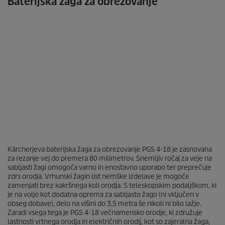
Baterijska žaga za obrezovanje
00:00
00:00
0
Kärcherjeva baterijska žaga za obrezovanje PGS 4-18 je zasnovana
s
za rezanje vej do premera 80 milimetrov. Snemljiv ročaj za veje na
e
sabljasti žagi omogoča varno in enostavno uporabo ter preprečuje
c
o
zdrs orodja. Vrhunski žagin list nemške izdelave je mogoče
n
zamenjati brez kakršnega koli orodja. S teleskopskim podaljškom, ki
d
je na voljo kot dodatna oprema za sabljasto žago (ni vključen v
s
obseg dobave), delo na višini do 3,5 metra še nikoli ni bilo lažje.
o
Zaradi vsega tega je PGS 4-18 večnamensko orodje, ki združuje
f
lastnosti vrtnega orodja in električnih orodij, kot so zajeralna žaga,
0