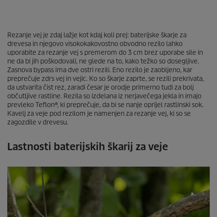
00:00
00:00
0
Rezanje vej je zdaj lažje kot kdaj koli prej: baterijske škarje za
s
drevesa in njegovo visokokakovostno obvodno rezilo lahko
e
uporabite za rezanje vej s premerom do 3 cm brez uporabe sile in
c
o
ne da bi jih poškodovali, ne glede na to, kako težko so dosegljive.
n
Zasnova bypass ima dve ostri rezili. Eno rezilo je zaobljeno, kar
d
preprečuje zdrs vej in vejic. Ko so škarje zaprte, se rezili prekrivata,
s
da ustvarita čist rez, zaradi česar je orodje primerno tudi za bolj
o
občutljive rastline. Rezila so izdelana iz nerjavečega jekla in imajo
f
prevleko Teflon®, ki preprečuje, da bi se nanje oprijel rastlinski sok.
0
Kavelj za veje pod rezilom je namenjen za rezanje vej, ki so se
s
zagozdile v drevesu.
e
c
o
Lastnosti baterijskih škarij za veje
n
d
s