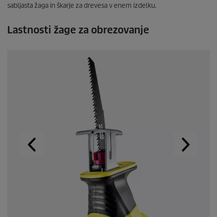
sabljasta žaga in škarje za drevesa v enem izdelku.
s
e
c
Lastnosti žage za obrezovanje
o
n
d
s