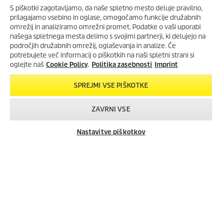
O podjetju
S piškotki zagotavljamo, da naše spletno mesto deluje pravilno,
Iskanje trgovcev
prilagajamo vsebino in oglase, omogočamo funkcije družabnih
Garancijski list
omrežij in analiziramo omrežni promet. Podatke o vaši uporabi
našega spletnega mesta delimo s svojimi partnerji, ki delujejo na
Servisi v Sloveniji
področjih družabnih omrežij, oglaševanja in analize. Če
Navodila za uporabo
potrebujete več informacij o piškotkih na naši spletni strani si
Odgovori na pogosta vprašanja
oglejte naš
Cookie Policy
.
Politika zasebnosti
Imprint
Zemljevid spletne strani
SPREJMI VSE PIŠKOTKE
Smernice za družbena omrežja
DRUŽBENA OMREŽJA
ZAVRNI VSE
Nastavitve piškotkov
Iskanje trgovcev
Kontakt
PRAVNE ZADEVE
Imprint
Avtorske pravice
Zavrnitev odgovornosti
Pravila nagradne igre
Politika zasebnosti