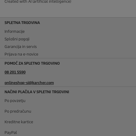
Created with AI (artificial intelligence)
SPLETNA TRGOVINA
Informacije
Splošni pogoji
Garancija in servis
Prijava na e-novice
POMOČ ZA SPLETNO TRGOVINO
08 201 5590
onlineshop-si@karcher.com
NAČINI PLAČILA V SPLETNI TRGOVINI
Po povzetju
Po predračunu
Kreditne kartice
PayPal