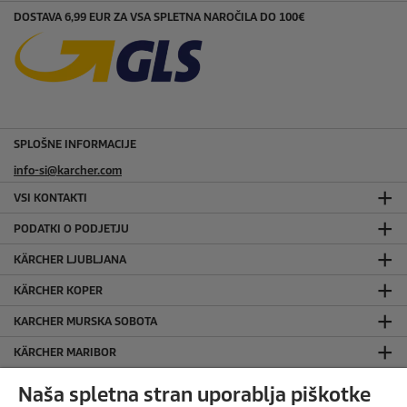
DOSTAVA 6,99 EUR ZA VSA SPLETNA NAROČILA DO 100€
SPLOŠNE INFORMACIJE
info-si@karcher.com
VSI KONTAKTI
PODATKI O PODJETJU
KÄRCHER LJUBLJANA
KÄRCHER KOPER
KARCHER MURSKA SOBOTA
KÄRCHER MARIBOR
KORISTNE POVEZAVE
Naša spletna stran uporablja piškotke