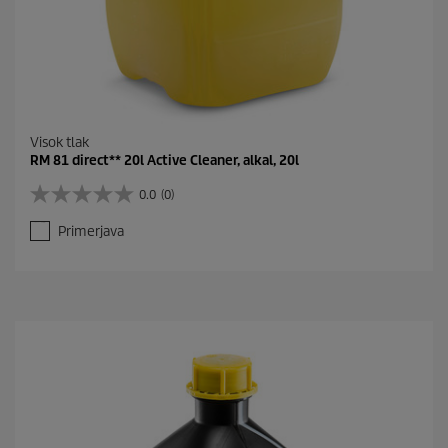
Visok tlak
RM 81 direct** 20l Active Cleaner, alkal, 20l
0.0
(0)
0
.
Primerjava
0
o
d
5
z
v
e
z
d
i
c
.