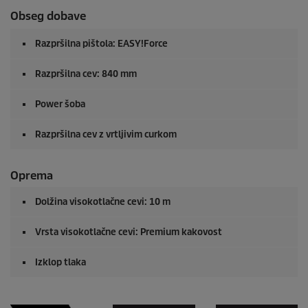
Obseg dobave
Razpršilna pištola:
EASY!Force
Razpršilna cev: 840 mm
Power šoba
Razpršilna cev z vrtljivim curkom
Oprema
Dolžina visokotlačne cevi: 10 m
Vrsta visokotlačne cevi: Premium kakovost
Izklop tlaka