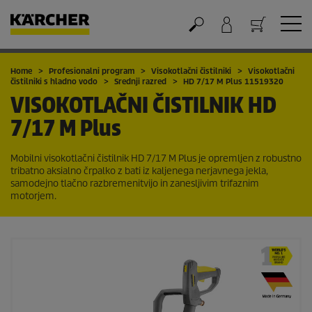
Nakupovalna košarica
Home
Profesionalni program
Visokotlačni čistilniki
Visokotlačni
čistilniki s hladno vodo
Srednji razred
HD 7/17 M Plus 11519320
VISOKOTLAČNI ČISTILNIK
HD
7/17 M Plus
Mobilni visokotlačni čistilnik HD 7/17 M Plus je opremljen z robustno
tribatno aksialno črpalko z bati iz kaljenega nerjavnega jekla,
samodejno tlačno razbremenitvijo in zanesljivim trifaznim
motorjem.