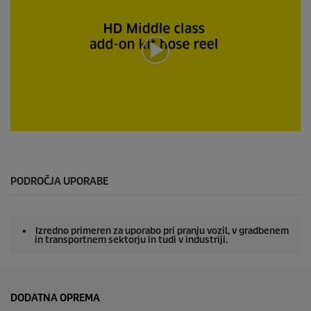
u
n
d
e
o
d
0
s
e
k
u
n
0
d
s
e
e
k
u
PODROČJA UPORABE
n
d
e
o
Izredno primeren za uporabo pri pranju vozil, v gradbenem
d
in transportnem sektorju in tudi v industriji.
0
s
e
k
u
DODATNA OPREMA
n