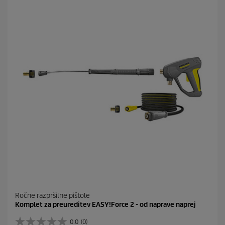
z
d
i
c
.
Ročne razpršilne pištole
Komplet za preureditev EASY!Force 2 - od naprave naprej
0.0
(0)