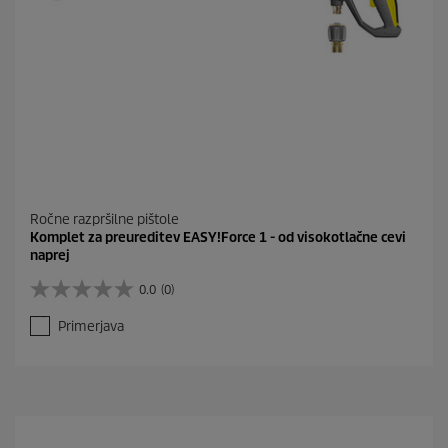
Ročne razpršilne pištole
Komplet za preureditev EASY!Force 1 - od visokotlačne cevi
naprej
0.0
(0)
0
.
Primerjava
0
o
d
5
z
v
e