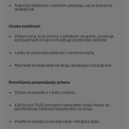
Največja stabilnost v ležečem položaju, saj se kolesa ne
dotikajo tal.
Visoka mobilnost
Potisni ročaj, ki se izvleče s pritiskom na gumb, povečuje
kompaktnost stroja in zmanjšuje prostorske potrebe.
Lahko se preprosto pospravi v servisna vozila.
Možnosti shranjevanja na stroju skrajšujejo čas priprave.
Premišljeno pospravljanje pribora
Držalo za posodico s šobo za peno.
EASY!Lock
TR20 omogoča namestitev šobe Power ali
površinskega čistilnika neposredno na stroju.
Praktičen predal za shranjevanje rotirajoče šobe.