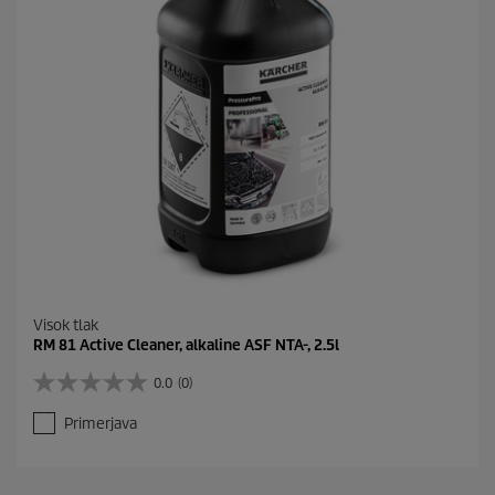
Visok tlak
RM 81 Active Cleaner, alkaline ASF NTA-, 2.5l
0.0
(0)
0
.
Primerjava
0
o
d
5