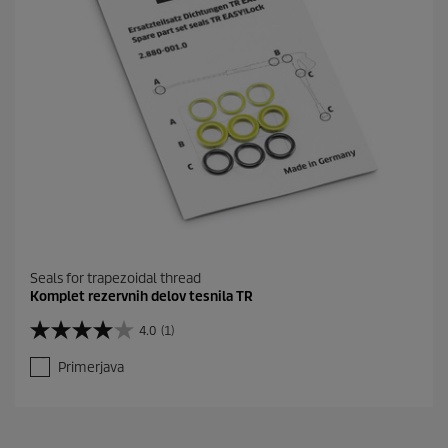
Seals for trapezoidal thread
Komplet rezervnih delov tesnila TR
4.0
(1)
4
.
Primerjava
0
o
d
5
z