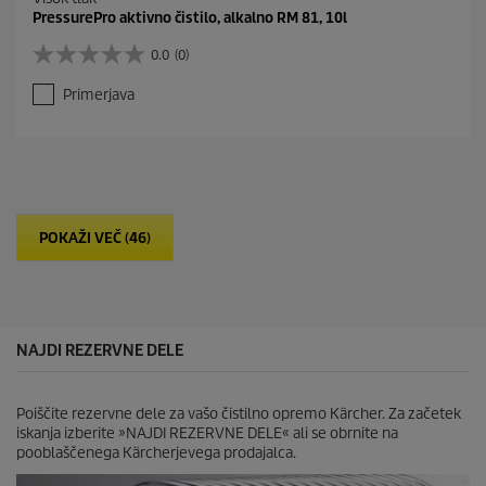
PressurePro aktivno čistilo, alkalno RM 81, 10l
0.0
(0)
0
.
Primerjava
0
o
d
5
z
v
e
POKAŽI VEČ (46)
z
d
i
c
.
NAJDI REZERVNE DELE
Poiščite rezervne dele za vašo čistilno opremo Kärcher. Za začetek
iskanja izberite »NAJDI REZERVNE DELE« ali se obrnite na
pooblaščenega Kärcherjevega prodajalca.