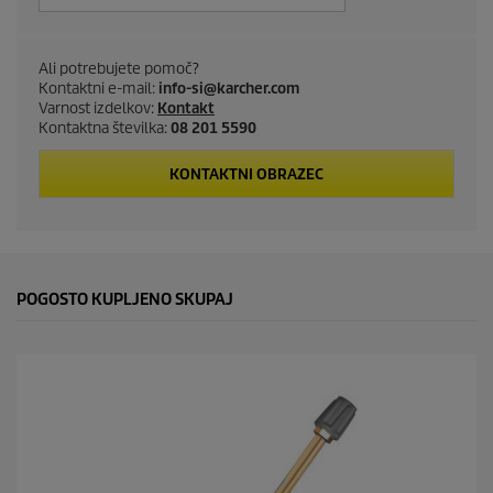
u
c
Ali potrebujete pomoč?
t
Kontaktni e-mail:
info-si@karcher.com
Varnost izdelkov:
Kontakt
p
Kontaktna številka:
08 201 5590
r
KONTAKTNI OBRAZEC
i
c
POGOSTO KUPLJENO SKUPAJ
e