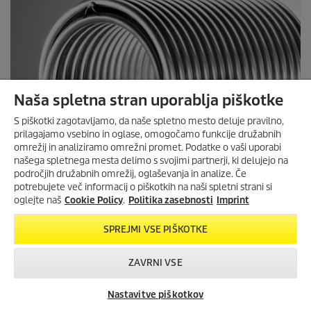
Naša spletna stran uporablja piškotke
S piškotki zagotavljamo, da naše spletno mesto deluje pravilno,
prilagajamo vsebino in oglase, omogočamo funkcije družabnih
omrežij in analiziramo omrežni promet. Podatke o vaši uporabi
našega spletnega mesta delimo s svojimi partnerji, ki delujejo na
področjih družabnih omrežij, oglaševanja in analize. Če
potrebujete več informacij o piškotkih na naši spletni strani si
oglejte naš
Cookie Policy
.
Politika zasebnosti
Imprint
SPREJMI VSE PIŠKOTKE
ZAVRNI VSE
Nastavitve piškotkov
Iskanje trgovcev
Kontakt