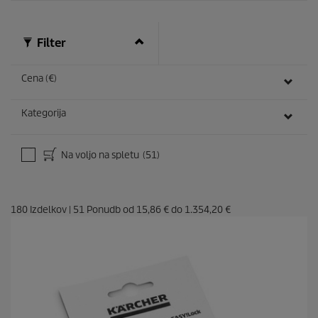
d
e
Filter
Cena (€)
Kategorija
Na voljo na spletu
(51)
180
Izdelkov
|
51
Ponudb od
15,86 €
do
1.354,20 €