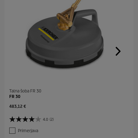
Talna šoba FR 30
FR 30
C
483,12 €
u
r
4.0
(2)
4
r
.
e
Primerjava
0
n