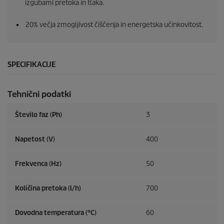
izgubami pretoka in tlaka.
20% večja zmogljivost čiščenja in energetska učinkovitost.
SPECIFIKACIJE
Tehnični podatki
Število faz (Ph)
3
Napetost (V)
400
Frekvenca (
Hz
)
50
Količina pretoka (l/h)
700
Dovodna temperatura (°C)
60