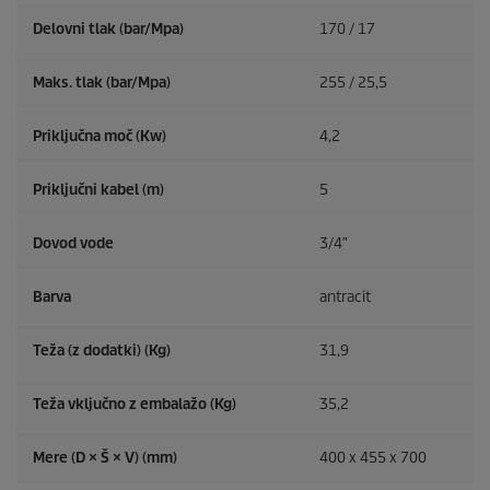
Delovni tlak (bar/Mpa)
170 / 17
Maks. tlak (bar/Mpa)
255 / 25,5
Priključna moč (Kw)
4,2
Priključni kabel (m)
5
Dovod vode
3/4″
Barva
antracit
Teža (z dodatki) (Kg)
31,9
Teža vključno z embalažo (Kg)
35,2
Mere (D × Š × V) (mm)
400 x 455 x 700