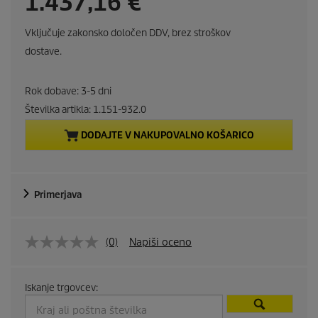
C
1.437,16 €
u
Vključuje zakonsko določen DDV, brez stroškov
r
dostave.
r
Rok dobave: 3-5 dni
e
Številka artikla:
1.151-932.0
DODAJTE V NAKUPOVALNO KOŠARICO
n
t
Primerjava
p
r
(0)
Napiši oceno
o
d
Iskanje trgovcev: