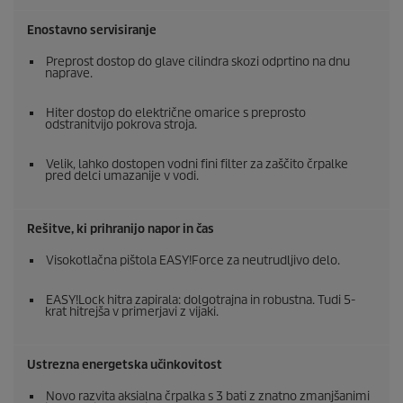
Enostavno servisiranje
Preprost dostop do glave cilindra skozi odprtino na dnu
naprave.
Hiter dostop do električne omarice s preprosto
odstranitvijo pokrova stroja.
Velik, lahko dostopen vodni fini filter za zaščito črpalke
pred delci umazanije v vodi.
Rešitve, ki prihranijo napor in čas
Visokotlačna pištola
EASY!Force
za neutrudljivo delo.
EASY!Lock
hitra zapirala: dolgotrajna in robustna. Tudi 5-
krat hitrejša v primerjavi z vijaki.
Ustrezna energetska učinkovitost
Novo razvita aksialna črpalka s 3 bati z znatno zmanjšanimi