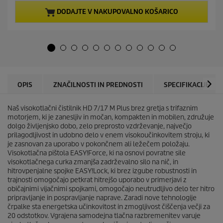
o
t
d
p
DODAJTE V NAKUPOVALNO KOŠARICO
5
r
z
o
v
d
e
u
z
c
d
t
i
p
c
r
OPIS
ZNAČILNOSTI IN PREDNOSTI
SPECIFIKACIJE
.
i
2
c
o
Naš visokotlačni čistilnik HD 7/17 M Plus brez gretja s trifaznim
e
c
motorjem, ki je zanesljiv in močan, kompakten in mobilen, združuje
e
dolgo življenjsko dobo, zelo preprosto vzdrževanje, največjo
n
prilagodljivost in udobno delo v enem visokoučinkovitem stroju, ki
je zasnovan za uporabo v pokončnem ali ležečem položaju.
Visokotlačna pištola
EASY!Force
, ki na osnovi povratne sile
visokotlačnega curka zmanjša zadrževalno silo na nič, in
hitrovpenjalne spojke
EASY!Lock
, ki brez izgube robustnosti in
trajnosti omogočajo petkrat hitrejšo uporabo v primerjavi z
običajnimi vijačnimi spojkami, omogočajo neutrudljivo delo ter hitro
pripravljanje in pospravljanje naprave. Zaradi nove tehnologije
črpalke sta energetska učinkovitost in zmogljivost čiščenja večji za
20 odstotkov. Vgrajena samodejna tlačna razbremenitev varuje