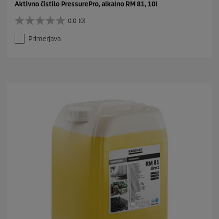
Aktivno čistilo PressurePro, alkalno RM 81, 10l
0.0
(0)
0
.
Primerjava
0
o
d
5
z
v
e
z
d
i
c
.