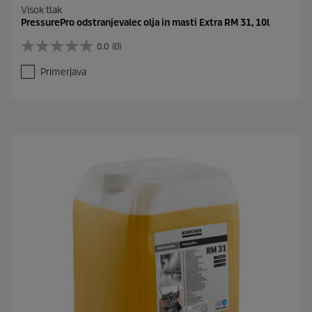
Visok tlak
PressurePro odstranjevalec olja in masti Extra RM 31, 10l
0.0
(0)
0
.
Primerjava
0
o
d
5
z
v
e
z
d
i
c
.