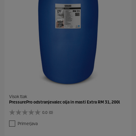
.
Visok tlak
PressurePro odstranjevalec olja in masti Extra RM 31, 200l
0.0
(0)
0
.
Primerjava
0
o