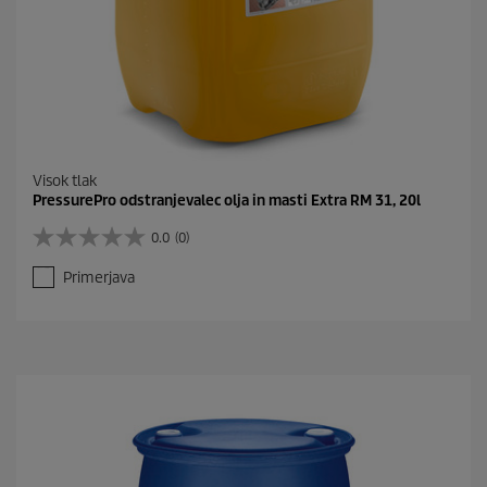
Visok tlak
PressurePro odstranjevalec olja in masti Extra RM 31, 20l
0.0
(0)
0
.
Primerjava
0
o
d
5
z
v
e
z
d
i
c