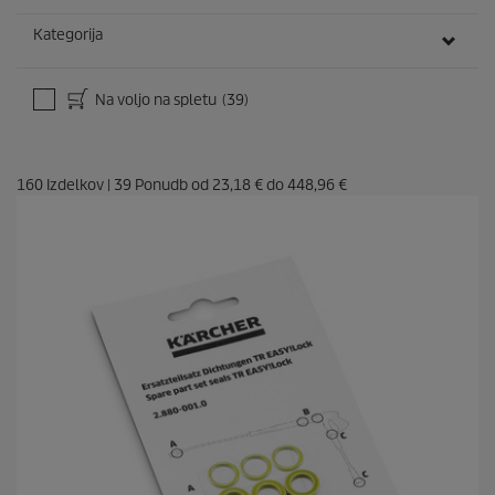
Kategorija
Na voljo na spletu
(39)
160
Izdelkov
|
39
Ponudb od
23,18 €
do
448,96 €