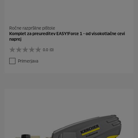
Ročne razpršilne pištole
Komplet za preureditev EASY!Force 1 - od visokotlačne cevi
naprej
0.0
(0)
0
.
Primerjava
0
o
d
5
z
v
e
z
d
i
c
.