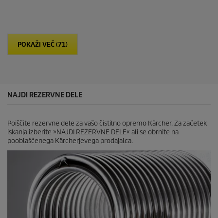
d
5
z
v
e
POKAŽI VEČ (71)
z
d
i
c
.
NAJDI REZERVNE DELE
Poiščite rezervne dele za vašo čistilno opremo Kärcher. Za začetek
iskanja izberite »NAJDI REZERVNE DELE« ali se obrnite na
pooblaščenega Kärcherjevega prodajalca.