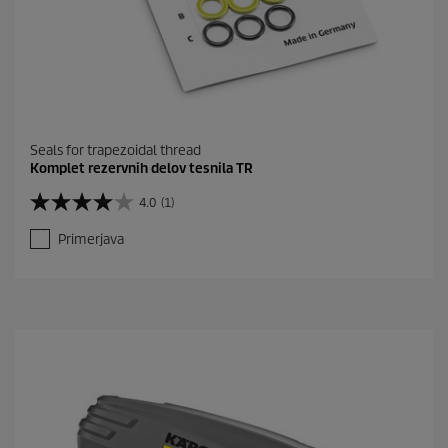
Seals for trapezoidal thread
Komplet rezervnih delov tesnila TR
4.0
(1)
4
.
Primerjava
0
o
d
5
z
v
e
z
d
i
c
.