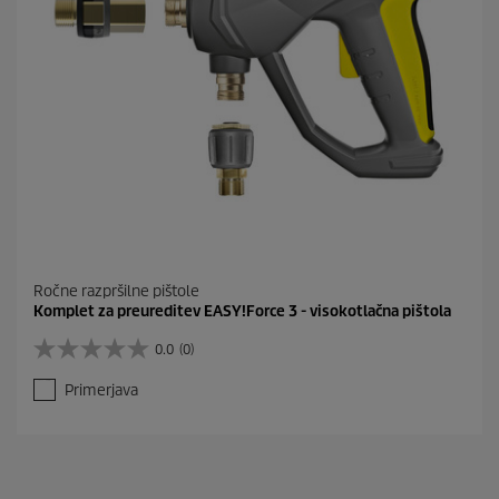
Ročne razpršilne pištole
Komplet za preureditev EASY!Force 3 - visokotlačna pištola
0.0
(0)
0
.
Primerjava
0
o
d
5
z
v