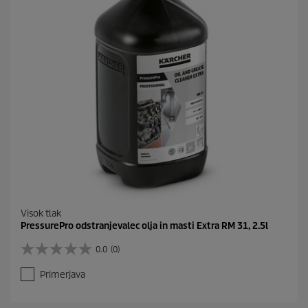
Visok tlak
PressurePro odstranjevalec olja in masti Extra RM 31, 2.5l
0.0
(0)
0
.
Primerjava
0
o
d