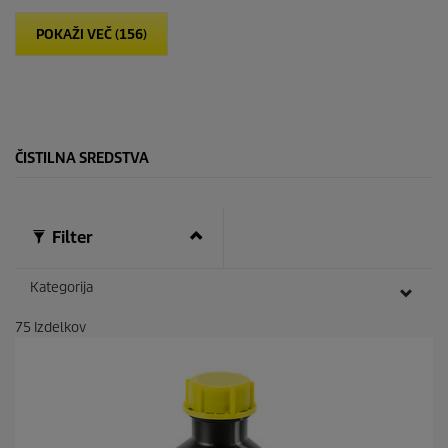
e
POKAŽI VEČ (156)
z
d
i
c
.
ČISTILNA SREDSTVA
Filter
Kategorija
75
Izdelkov