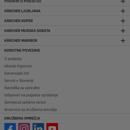
PODATKI O PODJETJU
KÄRCHER LJUBLJANA
KÄRCHER KOPER
KARCHER MURSKA SOBOTA
KÄRCHER MARIBOR
KORISTNE POVEZAVE
O podjetju
Iskanje trgovcev
Garancijski list
Servisi v Sloveniji
Navodila za uporabo
Odgovori na pogosta vprašanja
Zemljevid spletne strani
Smernice za družbena omrežja
DRUŽBENA OMREŽJA