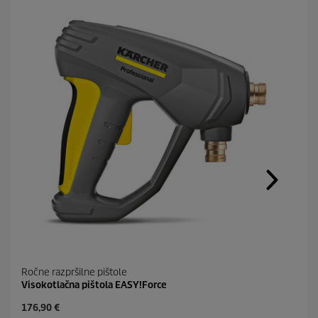
Ročne razpršilne pištole
Visokotlačna pištola EASY!Force
C
176,90 €