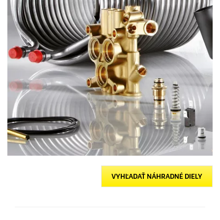
VYHĽADAŤ NÁHRADNÉ DIELY