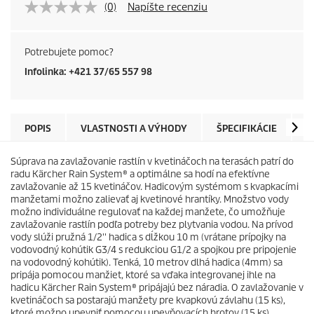
(0)
Napíšte recenziu
o
d
Potrebujete pomoc?
Infolinka: +421 37/65 557 98
u
c
POPIS
VLASTNOSTI A VÝHODY
ŠPECIFIKÁCIE
N
t
Súprava na zavlažovanie rastlín v kvetináčoch na terasách patrí do
p
radu
Kärcher Rain System
® a optimálne sa hodí na efektívne
zavlažovanie až 15 kvetináčov. Hadicovým systémom s kvapkacími
r
manžetami možno zalievať aj kvetinové hrantíky. Množstvo vody
možno individuálne regulovať na každej manžete, čo umožňuje
i
zavlažovanie rastlín podľa potreby bez plytvania vodou. Na prívod
vody slúži pružná 1/2'' hadica s dĺžkou 10 m (vrátane prípojky na
c
vodovodný kohútik G3/4 s redukciou G1/2 a spojkou pre pripojenie
na vodovodný kohútik). Tenká, 10 metrov dlhá hadica (4mm) sa
pripája pomocou manžiet, ktoré sa vďaka integrovanej ihle na
e
hadicu
Kärcher Rain System
® pripájajú bez náradia. O zavlažovanie v
kvetináčoch sa postarajú manžety pre kvapkovú závlahu (15 ks),
ktoré možno upevniť pomocou upevňovacích hrotov (15 ks).