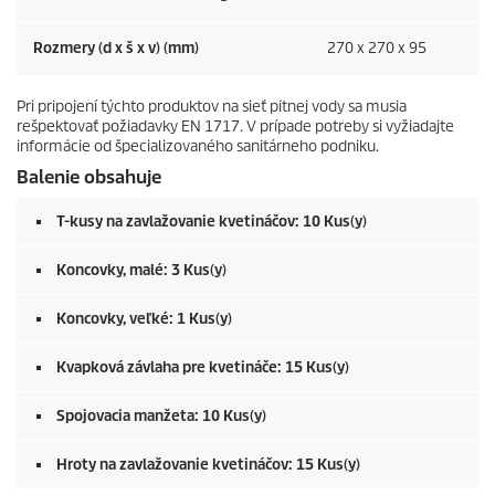
Rozmery (d x š x v) (mm)
270 x 270 x 95
Pri pripojení týchto produktov na sieť pitnej vody sa musia
rešpektovať požiadavky EN 1717. V prípade potreby si vyžiadajte
informácie od špecializovaného sanitárneho podniku.
Balenie obsahuje
T-kusy na zavlažovanie kvetináčov: 10 Kus(y)
Koncovky, malé: 3 Kus(y)
Koncovky, veľké: 1 Kus(y)
Kvapková závlaha pre kvetináče: 15 Kus(y)
Spojovacia manžeta: 10 Kus(y)
Hroty na zavlažovanie kvetináčov: 15 Kus(y)