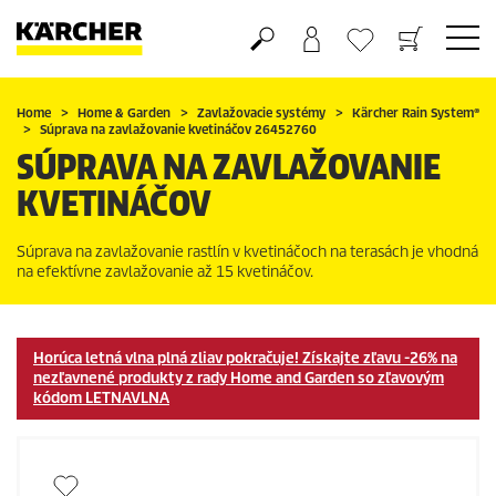
Nákupný košík
Obľúbené produkty
Home
Home & Garden
Zavlažovacie systémy
Kärcher Rain System
®
Súprava na zavlažovanie kvetináčov 26452760
SÚPRAVA NA ZAVLAŽOVANIE
KVETINÁČOV
Súprava na zavlažovanie rastlín v kvetináčoch na terasách je vhodná
na efektívne zavlažovanie až 15 kvetináčov.
Horúca letná vlna plná zliav pokračuje! Získajte zľavu -26% na
nezľavnené produkty z rady Home and Garden so zľavovým
kódom
LETNAVLNA