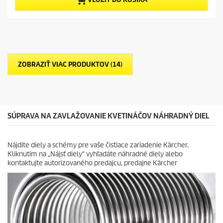
p
h
r
r
v
i
o
i
c
d
e
e
u
z
c
d
t
i
p
ZOBRAZIŤ VIAC PRODUKTOV (14)
č
r
i
i
e
c
k
e
.
SÚPRAVA NA ZAVLAŽOVANIE KVETINÁČOV NÁHRADNÝ DIEL
Nájdite diely a schémy pre vaše čistiace zariadenie Kärcher.
Kliknutím na „Nájsť diely“ vyhľadáte náhradné diely alebo
kontaktujte autorizovaného predajcu, predajne Kärcher