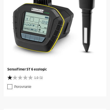
SensoTimer ST 6 eco!ogic
1.0
(1)
1
.
Porovnanie
0
z
5
h
v