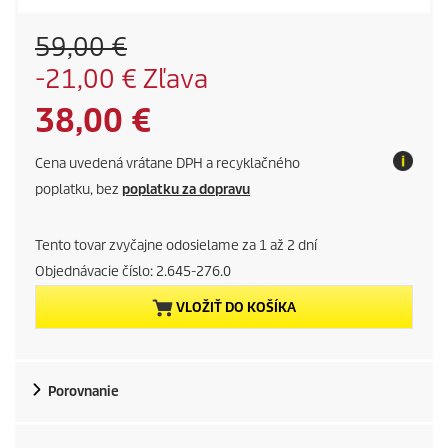
O
59,00 €
l
S
-21,00 € Zľava
d
a
p
C
38,00 €
v
r
i
o
u
n
Cena uvedená vrátane DPH a recyklačného
d
g
r
poplatku, bez
poplatku za dopravu
u
c
r
t
Tento tovar zvyčajne odosielame za 1 až 2 dní
p
e
Objednávacie číslo:
2.645-276.0
r
i
VLOŽIŤ DO KOŠÍKA
n
c
e
t
Porovnanie
p
r