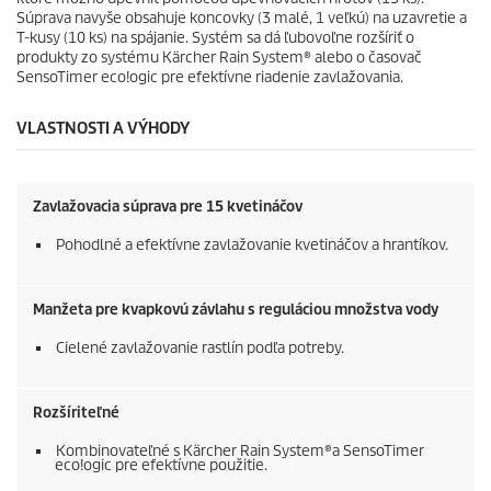
Súprava navyše obsahuje koncovky (3 malé, 1 veľkú) na uzavretie a
T-kusy (10 ks) na spájanie. Systém sa dá ľubovoľne rozšíriť o
produkty zo systému
Kärcher Rain System
® alebo o časovač
SensoTimer
eco!ogic
pre efektívne riadenie zavlažovania.
VLASTNOSTI A VÝHODY
Zavlažovacia súprava pre 15 kvetináčov
Pohodlné a efektívne zavlažovanie kvetináčov a hrantíkov.
Manžeta pre kvapkovú závlahu s reguláciou množstva vody
Cielené zavlažovanie rastlín podľa potreby.
Rozšíriteľné
Kombinovateľné s
Kärcher Rain System
®a
SensoTimer
eco!ogic
pre efektívne použitie.