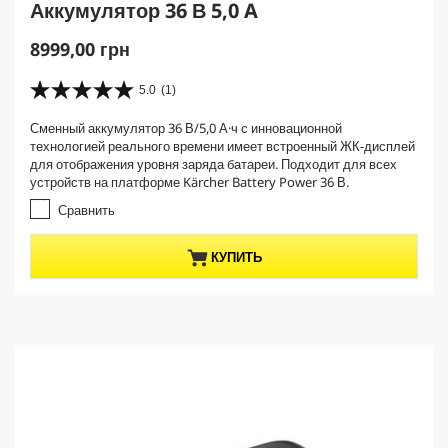
Аккумулятор 36 В 5,0 A
C
8999,00 грн
u
r
5.0
(1)
5
r
.
Сменный аккумулятор 36 В/5,0 А·ч с инновационной
e
0
технологией реального времени имеет встроенный ЖК-дисплей
и
n
для отображения уровня заряда батареи. Подходит для всех
з
t
устройств на платформе Kärcher Battery Power 36 В.
5
p
з
Сравнить
r
в
е
o
КУПИТЬ
з
d
д
u
.
c
1
t
о
б
p
з
r
о
i
р
c
e