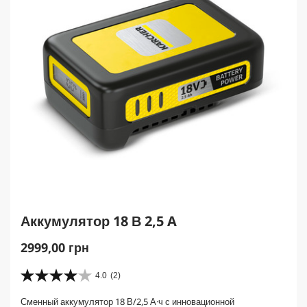
Аккумулятор 18 В 2,5 A
C
2999,00 грн
u
r
4.0
(2)
4
r
.
Сменный аккумулятор 18 В/2,5 А·ч с инновационной
0