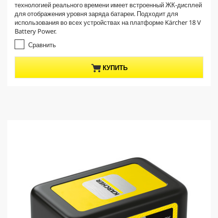
e
технологией реального времени имеет встроенный ЖК-дисплей
и
n
для отображения уровня заряда батареи. Подходит для
з
t
использования во всех устройствах на платформе Kärcher 18 V
5
p
Battery Power.
з
r
в
Сравнить
е
o
з
d
КУПИТЬ
д
u
.
c
2
t
о
б
p
з
r
о
i
р
c
а
e