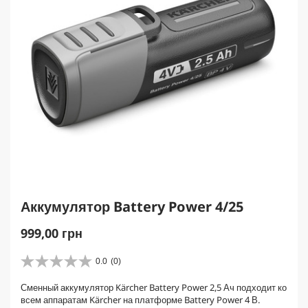
Аккумулятор Battery Power 4/25
C
999,00 грн
u
r
0.0
(0)
0
r
.
Сменный аккумулятор Kärcher Battery Power 2,5 Ач подходит ко
e
0
всем аппаратам Kärcher на платформе Battery Power 4 В.
и