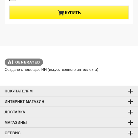
е
o
з
d
КУПИТЬ
д
u
.
c
2
t
о
б
p
з
r
о
i
р
c
а
e
Создано с помощью ИИ (искусственного интеллекта)
ПОКУПАТЕЛЯМ
ИНТЕРНЕТ-МАГАЗИН
ДОСТАВКА
МАГАЗИНЫ
СЕРВИС