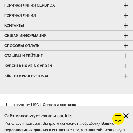
ГОРЯЧАЯ ЛИНИЯ СЕРВИСА
ГОРЯЧАЯ ЛИНИЯ
КОНТАКТЫ
ОБЩАЯ ИНФОРМАЦИЯ
СПОСОБЫ ОПЛАТЫ
ОТЗЫВЫ И РЕЙТИНГ
KÄRCHER HOME & GARDEN
KÄRCHER PROFESSIONAL
Цена с учетом НДС |
Оплата и доставка
Бесплатная доставка от 7000 грн
Сайт использует файлы cookie.
Самовывоз из
Керхер Центров
|
Гарантия
Используя наш сайт, Вы даете согласие на обработку
Ваших
© 2026 Керхер Украина | Kärcher Ukraine - официальное
персональных данных
и согласны с тем, что наш сайт использует