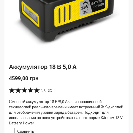
Аккумулятор 18 В 5,0 A
C
4599,00 грн
u
r
5.0
(2)
5
r
.
Сменный аккумулятор 18 В/5,0 А·ч с инновационной
e
0
технологией реального времени имеет встроенный ЖК-дисплей
и
n
для отображения уровня заряда батареи. Подходит для
з
t
использования во всех устройствах на платформе Kärcher 18 V
5
p
Battery Power.
з
r
в
Сравнить