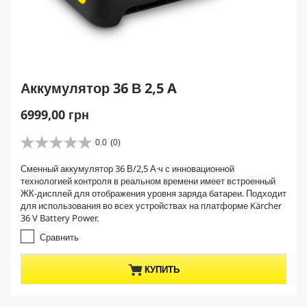
Аккумулятор 36 В 2,5 A
C
6999,00 грн
u
r
0.0
(0)
0
r
.
Сменный аккумулятор 36 В/2,5 А·ч с инновационной
e
0
технологией контроля в реальном времени имеет встроенный
и
n
ЖК-дисплей для отображения уровня заряда батареи. Подходит
з
t
для использования во всех устройствах на платформе Kärcher
5
p
36 V Battery Power.
з
r
в
Сравнить
е
o
з
d
КУПИТЬ
д
u
.
c