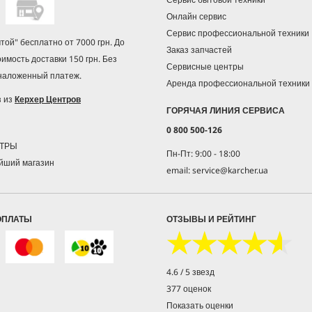
Онлайн сервис
Сервис профессиональной техники
чтой" бесплатно от 7000 грн. До
Заказ запчастей
оимость доставки 150 грн. Без
Сервисные центры
 наложенный платеж.
Аренда профессиональной техники
з из
Керхер Центров
ГОРЯЧАЯ ЛИНИЯ СЕРВИСА
0 800 500-126
НТРЫ
Пн-Пт: 9:00 - 18:00
йший магазин
email: service@karcher.ua
ОПЛАТЫ
ОТЗЫВЫ И РЕЙТИНГ
★★★★★
★★★★★
4.6 / 5 звезд
377 оценок
Показать оценки