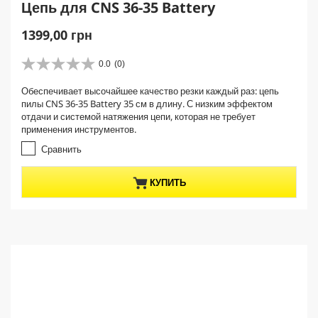
Цепь для CNS 36-35 Battery
C
1399,00 грн
u
r
0.0
(0)
0
r
.
Обеспечивает высочайшее качество резки каждый раз: цепь
e
0
пилы CNS 36-35 Battery 35 см в длину. С низким эффектом
и
n
отдачи и системой натяжения цепи, которая не требует
з
t
применения инструментов.
5
p
з
Сравнить
r
в
е
o
КУПИТЬ
з
d
д
u
.
c
t
p
r
i
c
e