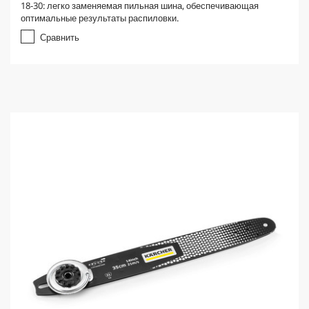
18-30: легко заменяемая пильная шина, обеспечивающая
и
оптимальные результаты распиловки.
з
5
Сравнить
з
в
е
з
д
.