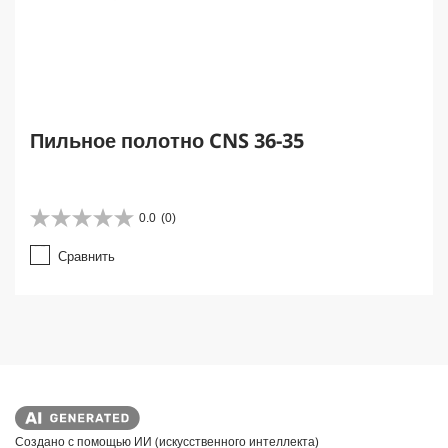
Пильное полотно CNS 36-35
0.0
(0)
0
.
Сравнить
0
и
з
5
з
в
е
з
д
.
Создано с помощью ИИ (искусственного интеллекта)