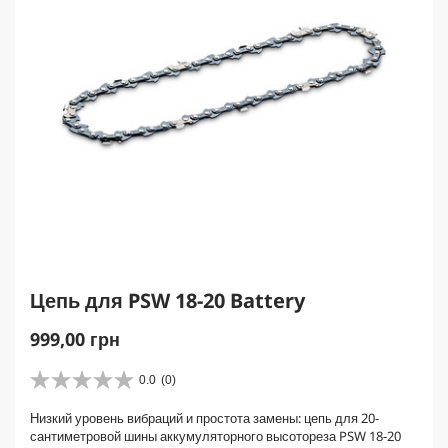
Цепь для PSW 18-20 Battery
C
999,00 грн
u
r
0.0
(0)
0
r
.
Низкий уровень вибраций и простота замены: цепь для 20-
e
0
сантиметровой шины аккумуляторного высотореза PSW 18-20
и