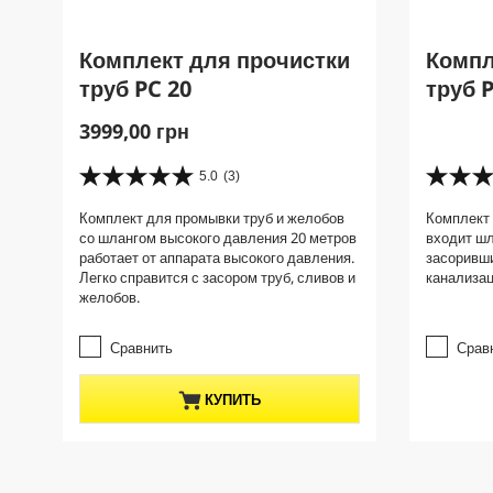
Комплект для прочистки
Компл
труб PC 20
труб 
C
3999,00 грн
u
r
5.0
(3)
5
5
r
.
.
Комплект для промывки труб и желобов
Комплект 
e
0
0
со шлангом высокого давления 20 метров
входит шл
и
и
n
работает от аппарата высокого давления.
засоривши
з
з
t
Легко справится с засором труб, сливов и
канализац
5
5
p
желобов.
з
з
r
в
в
е
е
o
Сравнить
Срав
з
з
d
д
д
u
КУПИТЬ
.
.
c
3
1
t
о
о
б
б
p
з
з