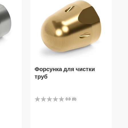
Форсунка для чистки
труб
0.0
(0)
0
.
0
и
з
5