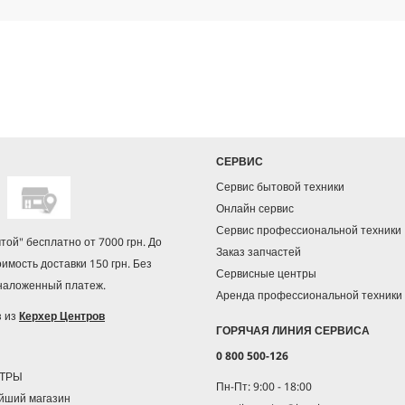
о
р
СЕРВИС
Сервис бытовой техники
Онлайн сервис
Сервис профессиональной техники
чтой" бесплатно от 7000 грн. До
Заказ запчастей
оимость доставки 150 грн. Без
Сервисные центры
 наложенный платеж.
Аренда профессиональной техники
з из
Керхер Центров
ГОРЯЧАЯ ЛИНИЯ СЕРВИСА
0 800 500-126
НТРЫ
Пн-Пт: 9:00 - 18:00
йший магазин