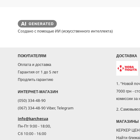
r
о
о
i
р
р
c
а
e
Создано с помощью ИИ (искусственного интеллекта)
ПОКУПАТЕЛЯМ
ДОСТАВКА
Оплата и доставка
Гарантия от 1 до 5 лет
Продлить гарантию
1. "Новой по
7000 грн - ст
ИНТЕРНЕТ-МАГАЗИН
комиссии за
(050) 334-48-90
(067) 334-48-90 Viber, Telegram
2. Самовыво
info@karcher.ua
МАГАЗИНЫ
Пн-Пт 9:00 - 18:00,
КЕРХЕР ЦЕ
Сб 10:00 - 16:00
Найти ближа