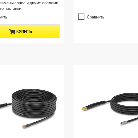
замены сопел и двумя соплами
з
те поставки.
в
е
нить
Сравнить
з
д
КУПИТЬ
.