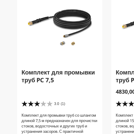
Комплект для промывки
Компл
труб PC 7,5
труб 
C
4830,0
u
r
3.0
(1)
3
5
r
.
.
Комплект для промывки труб со шлангом
Комплект 
e
0
0
длиной 7,5 м предназначен для прочистки
длиной 15
и
и
n
стоков, водосточных и других труб и
стоков, в
з
з
t
устранения засоров. С практичной
устранени
5
5