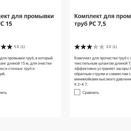
ект для промывки
Комплект для про
PC 15
труб PC 7,5
5.0
(1)
3.0
(1)
3
.
для промывки труб, в который
Комплект для прочистки труб с 
0
анг длиной 15 м, для очистки
текстильным шлангом длиной 7,
и
хся сточных труб и
эффективно устраняет засоры 
з
ий.
обратным струям и совместим 
5
минимойками высокого давлени
з
K 2–K 7.
в
е
нить
Сравнить
з
д
.
1
о
б
з