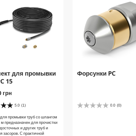
ект для промывки
Форсунки PC
PC 15
0 грн
5.0
(1)
0.0
(0)
0
.
для промывки труб со шлангом
0
 м предназначен для прочистки
и
одосточных и других труб и
з
я засоров. С практичной
5