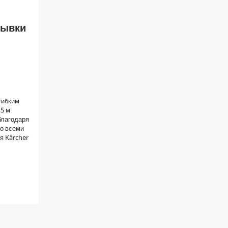
мывки
гибким
5 м
благодаря
со всеми
я Kärcher