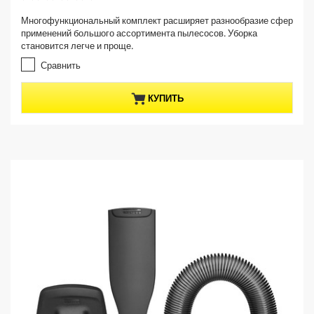
r
.
Многофункциональный комплект расширяет разнообразие сфер
e
0
применений большого ассортимента пылесосов. Уборка
и
n
становится легче и проще.
з
t
5
Сравнить
p
з
r
в
КУПИТЬ
е
o
з
d
д
u
.
c
2
t
о
б
p
з
r
о
i
р
c
а
e