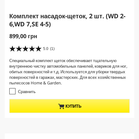
Комплект насадок-щеток, 2 шт. (WD 2-
6,WD 7,SE 4-5)
C
899,00 грн
u
r
5.0
(1)
5
r
.
Специальный комплект щеток обеспечивает тщательную
e
0
внутреннюю чистку автомобильных панелей, ковриков для ног,
и
n
обитых поверхностей и т.д. Используется для уборки твердых
з
t
поверхностей в гаражах, мастерских. Для всех хозяйственных
5
p
пылесосов Home & Garden.
з
r
в
Сравнить
е
o
з
d
КУПИТЬ
д
u
.
c
1
t
о
б
p
з
r