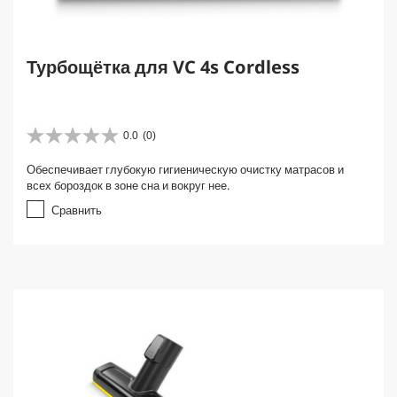
Турбощётка для VC 4s Cordless
0.0
(0)
0
.
Обеспечивает глубокую гигиеническую очистку матрасов и
0
всех бороздок в зоне сна и вокруг нее.
и
з
Сравнить
5
з
в
е
з
д
.