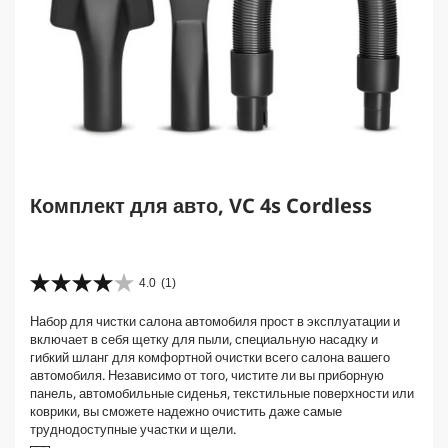
Комплект для авто, VC 4s Cordless
4.0
(1)
4
.
Набор для чистки салона автомобиля прост в эксплуатации и
0
включает в себя щетку для пыли, специальную насадку и
и
гибкий шланг для комфортной очистки всего салона вашего
з
автомобиля. Независимо от того, чистите ли вы приборную
5
панель, автомобильные сиденья, текстильные поверхности или
з
коврики, вы сможете надежно очистить даже самые
в
труднодоступные участки и щели.
е