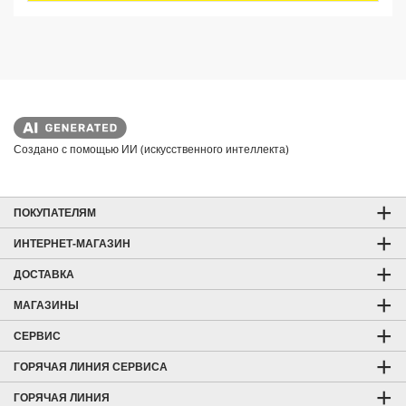
.
c
2
t
о
б
p
з
r
о
i
р
c
а
e
Создано с помощью ИИ (искусственного интеллекта)
ПОКУПАТЕЛЯМ
ИНТЕРНЕТ-МАГАЗИН
ДОСТАВКА
МАГАЗИНЫ
СЕРВИС
ГОРЯЧАЯ ЛИНИЯ СЕРВИСА
ГОРЯЧАЯ ЛИНИЯ