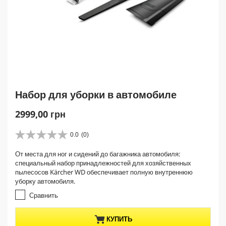
Набор для уборки в автомобиле
C
2999,00 грн
u
r
0.0
(0)
0
r
.
От места для ног и сидений до багажника автомобиля:
e
0
специальный набор принадлежностей для хозяйственных
и
n
пылесосов Kärcher WD обеспечивает полную внутреннюю
з
t
уборку автомобиля.
5
p
з
Сравнить
r
в
е
o
КУПИТЬ
з
d