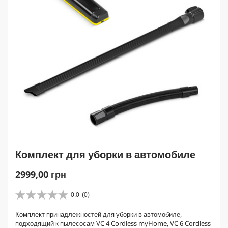
Комплект для уборки в автомобиле
C
2999,00 грн
u
r
0.0
(0)
0
r
.
Комплект принадлежностей для уборки в автомобиле,
e
0
подходящий к пылесосам VC 4 Cordless myHome, VC 6 Cordless
и