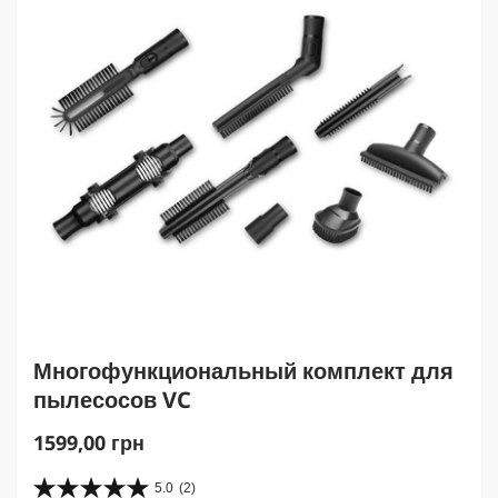
Многофункциональный комплект для
пылесосов VC
C
1599,00 грн
u
r
5.0
(2)
5