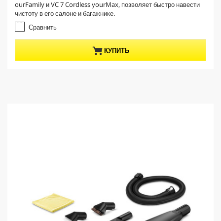
n
ourFamily и VC 7 Cordless yourMax, позволяет быстро навести
з
t
чистоту в его салоне и багажнике.
5
p
з
Сравнить
r
в
е
o
КУПИТЬ
з
d
д
u
.
c
t
p
r
i
c
e