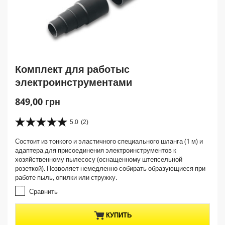
Комплект для работыс
электроинструментами
C
849,00 грн
u
r
5.0
(2)
5
r
.
Состоит из тонкого и эластичного специального шланга (1 м) и
e
0
адаптера для присоединения электроинструментов к
и
n
хозяйственному пылесосу (оснащенному штепсельной
з
t
розеткой). Позволяет немедленно собирать образующиеся при
5
p
работе пыль, опилки или стружку.
з
r
в
Сравнить
е
o
з
d
КУПИТЬ
д
u