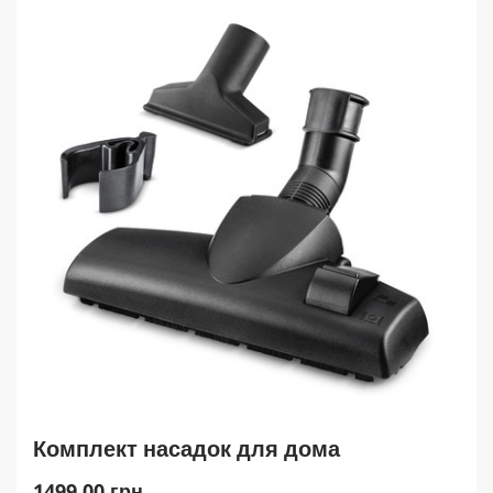
о
i
р
c
e
Комплект насадок для дома
C
1499,00 грн