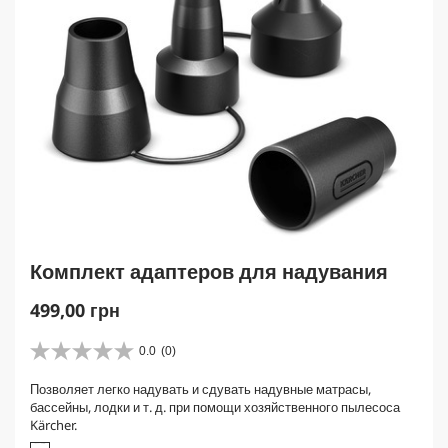
Комплект адаптеров для надувания
C
499,00 грн
u
r
0.0
(0)
0
r
.
Позволяет легко надувать и сдувать надувные матрасы,
e
0
бассейны, лодки и т. д. при помощи хозяйственного пылесоса
и
n
Kärcher.
з
t