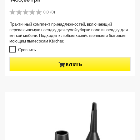
u
r
0.0
(0)
0
r
.
Практичный комплект принадлежностей, включающий
e
0
переключаемую насадку для сухой уборки пола и насадку для
и
n
мягкой мебели. Подходит к любым хозяйственным и бытовым
з
t
моющим пылесосам Kärcher.
5
p
з
Сравнить
r
в
е
o
КУПИТЬ
з
d
д
u
.
c
t
p
r
i
c
e