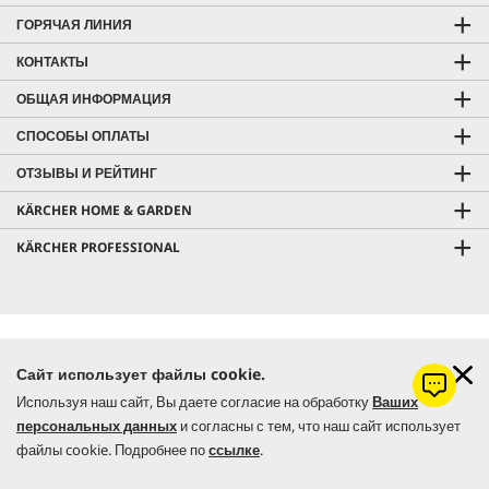
ГОРЯЧАЯ ЛИНИЯ
КОНТАКТЫ
ОБЩАЯ ИНФОРМАЦИЯ
СПОСОБЫ ОПЛАТЫ
ОТЗЫВЫ И РЕЙТИНГ
KÄRCHER HOME & GARDEN
KÄRCHER PROFESSIONAL
© 2026 Керхер Украина | Kärcher Ukraine - официальное
Сайт использует файлы cookie.
представительство немецкого концерна Alfred Kärcher SE & Co. KG в
Используя наш сайт, Вы даете согласие на обработку
Ваших
Украине.
персональных данных
и согласны с тем, что наш сайт использует
файлы cookie. Подробнее по
ссылке
.