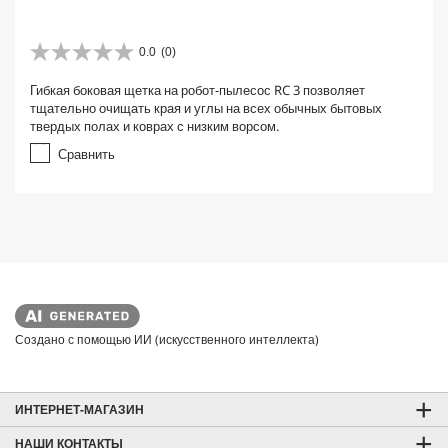
0.0
(0)
0
.
Гибкая боковая щетка на робот-пылесос RC 3 позволяет
0
тщательно очищать края и углы на всех обычных бытовых
и
твердых полах и коврах с низким ворсом.
з
5
Сравнить
з
в
е
з
д
.
Создано с помощью ИИ (искусственного интеллекта)
ИНТЕРНЕТ-МАГАЗИН
НАШИ КОНТАКТЫ