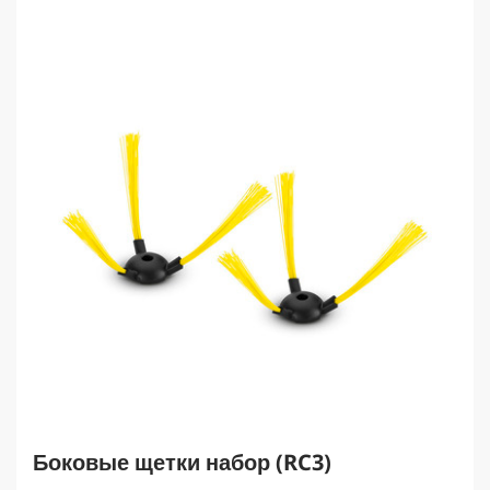
t
p
r
i
c
e
Боковые щетки набор (RC3)