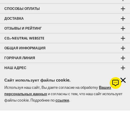
СПОСОБЫ ОПЛАТЫ
ДОСТАВКА
ОТЗЫВЫ И РЕЙТИНГ
CO₂-NEUTRAL WEBSITE
ОБЩАЯ ИНФОРМАЦИЯ
ГОРЯЧАЯ ЛИНИЯ
НАШ АДРЕС
МАГАЗИНЫ И СЕРВИСНЫЕ ЦЕНТРЫ
Сайт использует файлы cookie.
Используя наш сайт, Вы даете согласие на обработку
Ваших
KÄRCHER HOME & GARDEN
персональных данных
и согласны с тем, что наш сайт использует
KÄRCHER PROFESSIONAL
файлы cookie. Подробнее по
ссылке
.
Цена с учетом НДС |
Оплата и доставка