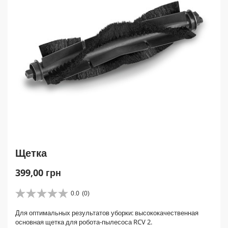
Щетка
C
399,00 грн
u
r
0.0
(0)
0
r
.
Для оптимальных результатов уборки: высококачественная
e
0
основная щетка для робота-пылесоса RCV 2.
и