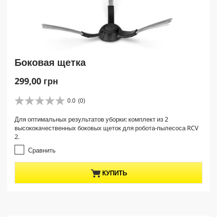
Боковая щетка
C
299,00 грн
u
r
0.0
(0)
0
r
.
Для оптимальных результатов уборки: комплект из 2
e
0
высококачественных боковых щеток для робота-пылесоса RCV
и
n
2.
з
t
5
Сравнить
p
з
r
в
КУПИТЬ
е
o
з
d
д
u
.
c