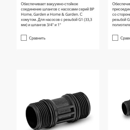
.
.
Обеспечивает вакуумно-стойкое
Обеспечи
0
0
соединение шлангов с насосами серий BP
присоедин
и
и
Home, Garden и Home & Garden. С
со сторон
з
з
хомутом. Для насосов с резьбой G1 (33,3
резьбой G
5
5
мм) и шлангов 3/4" и 1"
полиэтил
з
з
в
в
е
е
Сравнить
Срав
з
з
д
д
.
.