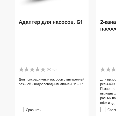
Адаптер для насосов, G1
2-кан
насос
0.0
(0)
0
0
.
.
Для присоединения насосов с внутренней
Для присо
0
0
резьбой к водопроводным линиям. 1" – 1"
резьбой к
и
и
Позволяет
з
з
выходных 
5
5
разных на
з
з
вбок и одн
в
в
е
е
Сравнить
Срав
з
з