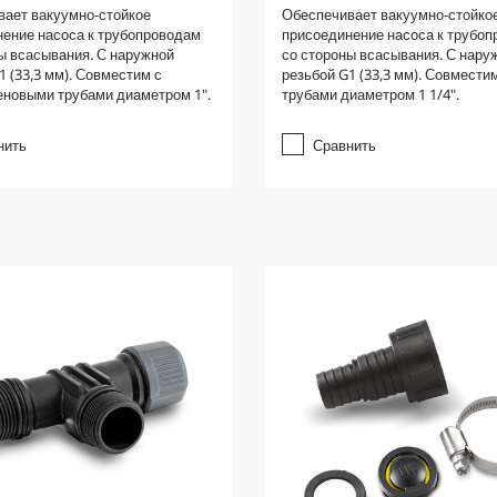
.
вает вакуумно-стойкое
Обеспечивает вакуумно-стойко
0
ение насоса к трубопроводам
присоединение насоса к трубо
и
ы всасывания. С наружной
со стороны всасывания. С нару
з
1 (33,3 мм). Совместим с
резьбой G1 (33,3 мм). Совмести
5
еновыми трубами диаметром 1".
трубами диаметром 1 1/4".
з
в
е
нить
Сравнить
з
д
.