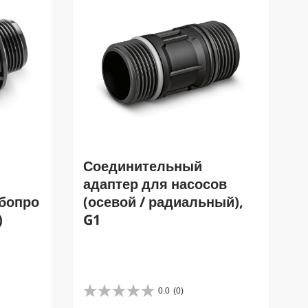
Соединительный
адаптер для насосов
бопро
(осевой / радиальный),
)
G1
0.0
(0)
0