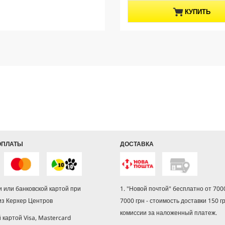
д
u
КУПИТЬ
.
c
t
p
r
i
c
e
ОПЛАТЫ
ДОСТАВКА
 или банковской картой при
1. "Новой почтой" бесплатно от 7000
из Керхер Центров
7000 грн - стоимость доставки 150 г
комиссии за наложенный платеж.
й картой Visa, Mastercard