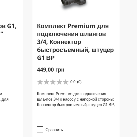
ов G1,
Комплект Premium для
1"
подключения шлангов
3/4, Коннектор
быстросъемный, штуцер
G1 ВР
C
449,00 грн
u
r
0.0
(0)
0
r
.
ым
Комплект Premium для подключения
e
0
, для
шлангов 3/4 к насосу с напорной стороны:
и
n
Коннектор быстросъемный, штуцер G1 ВР.
з
t
5
p
з
r
в
е
o
Сравнить
з
d