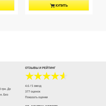
д
u
КУПИТЬ
.
c
t
p
r
i
c
e
ОТЗЫВЫ И РЕЙТИНГ
★★★★★
★★★★★
4.6 / 5 звезд
 грн. До
377 оценок
рн. Без
Показать оценки