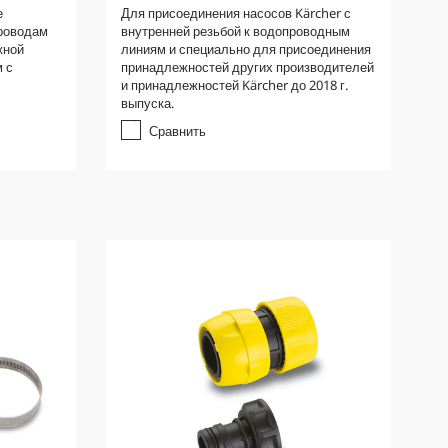
.
е
Для присоединения насосов Kärcher с
0
проводам
внутренней резьбой к водопроводным
и
жной
линиям и специально для присоединения
з
м с
принадлежностей других производителей
5
и принадлежностей Kärcher до 2018 г.
з
выпуска.
в
е
Сравнить
з
д
.