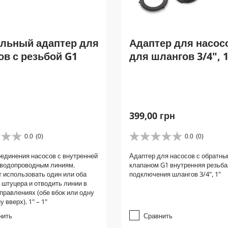
альный адаптер для
Адаптер для насос
ов с резьбой G1
для шлангов 3/4", 
C
399,00 грн
u
r
0.0
(0)
0.0
(0)
0
r
.
единения насосов с внутренней
Адаптер для насосов с обратн
e
0
 водопроводным линиям.
клапаном G1 внутренняя резьба
и
n
 использовать один или оба
подключения шлангов 3/4", 1"
з
t
штуцера и отводить линии в
5
p
правлениях (обе вбок или одну
з
у вверх). 1" – 1"
r
в
е
o
нить
Сравнить
з
d