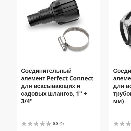
Соединительный
Соед
элемент Perfect Connect
элеме
для всасывающих и
для 
садовых шлангов, 1" +
трубо
3/4"
мм)
0.0
(0)
0
0