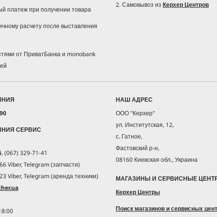
2. Самовывоз из
Керхер Центров
ый платеж при получении товара
ичному расчету после выставления
астями от ПриватБанка и monobank
жей
ИНИЯ
НАШ АДРЕС
 90
ООО "Керхер"
ул. Институтская, 12,
ИНИЯ СЕРВИС
с. Гатное,
Фастовский р-н,
6
, (067) 329-71-41
08160 Киевская обл., Украина
66 Viber, Telegram (запчасти)
23 Viber, Telegram (аренда техники)
МАГАЗИНЫ И СЕРВИСНЫЕ ЦЕНТ
her.ua
Керхер Центры
Поиск магазинов и сервисных цен
18:00