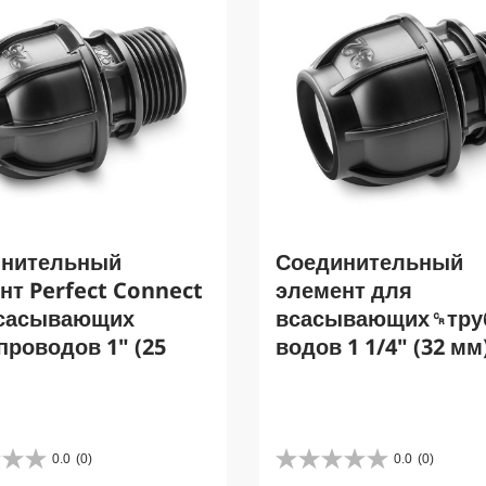
инительный
Соединительный
нт Perfect Connect
элемент для
всасывающих
всасывающих␍тру
проводов 1" (25
водов 1 1/4" (32 мм
0.0
(0)
0.0
(0)
0