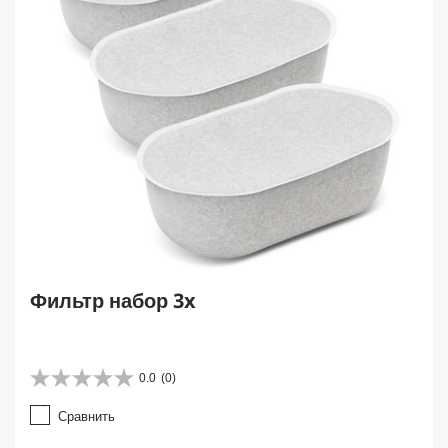
Фильтр набор 3x
0.0
(0)
0
.
Сравнить
0
и