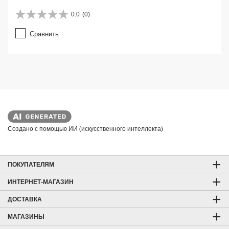
0.0
(0)
0
.
Сравнить
0
и
з
5
з
в
е
з
д
.
Создано с помощью ИИ (искусственного интеллекта)
ПОКУПАТЕЛЯМ
ИНТЕРНЕТ-МАГАЗИН
ДОСТАВКА
МАГАЗИНЫ