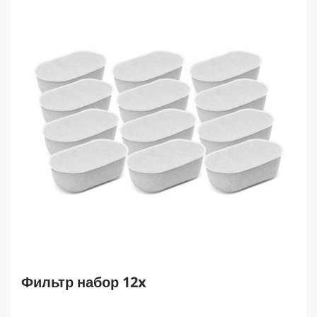
з
д
.
Фильтр набор 12x