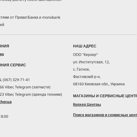
астями от ПриватБанка и monobank
жей
ИНИЯ
НАШ АДРЕС
 90
ООО "Керхер"
ул. Институтская, 12,
ИНИЯ СЕРВИС
с. Гатное,
Фастовский р-н,
6
, (067) 329-71-41
08160 Киевская обл., Украина
66 Viber, Telegram (запчасти)
23 Viber, Telegram (аренда техники)
МАГАЗИНЫ И СЕРВИСНЫЕ ЦЕНТ
her.ua
Керхер Центры
Поиск магазинов и сервисных цен
18:00