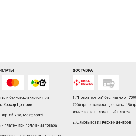
ОПЛАТЫ
ДОСТАВКА
 или банковской картой при
1. "Новой почтой" бесплатно от 7000
из Керхер Центров
7000 грн - стоимость доставки 150 г
комиссии за наложенный платеж.
й картой Visa, Mastercard
2. Самовывоз из
Керхер Центров
ый платеж при получении товара
ичному расчету после выставления