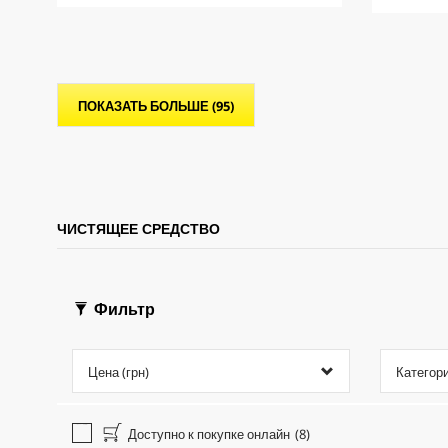
з
з
o
в
в
d
е
е
u
з
з
c
д
д
t
.
.
p
ПОКАЗАТЬ БОЛЬШЕ (95)
r
i
c
e
ЧИСТЯЩЕЕ СРЕДСТВО
Фильтр
Цена (грн)
Категор
Доступно к покупке онлайн
(8)