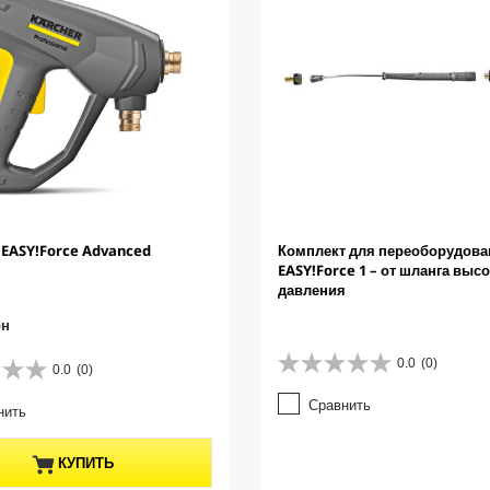
 EASY!Force Advanced
Комплект для переоборудова
EASY!Force 1 – от шланга выс
давления
рн
0.0
(0)
0.0
(0)
0
.
Сравнить
нить
0
и
з
КУПИТЬ
5