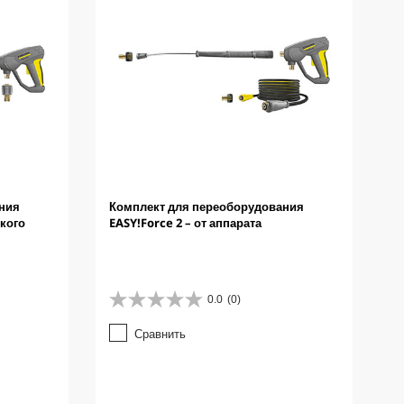
ния
Комплект для переоборудования
окого
EASY!Force 2 – от аппарата
0.0
(0)
0
.
Сравнить
0
и
з
5