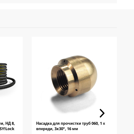
м, НД 8,
Насадка для прочистки труб 060, 1 х
Ш
ASY!Lock
впереди, 3x30°, 16 мм
D