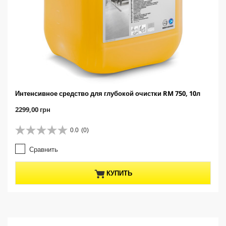
Интенсивное средство для глубокой очистки RM 750, 10л
C
2299,00 грн
u
r
0.0
(0)
0
r
.
e
Сравнить
0
n
и
t
з
p
КУПИТЬ
5
r
з
o
в
d
е
u
з
c
д