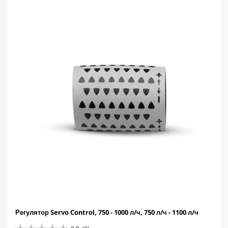
д
t
.
p
r
i
c
e
Регулятор Servo Control, 750 - 1000 л/ч, 750 л/ч - 1100 л/ч