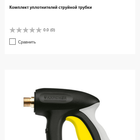
Комплект уплотнителей струйной трубки
0.0
(0)
0
.
Сравнить
0
и
з
5
з
в
е
з
д
.