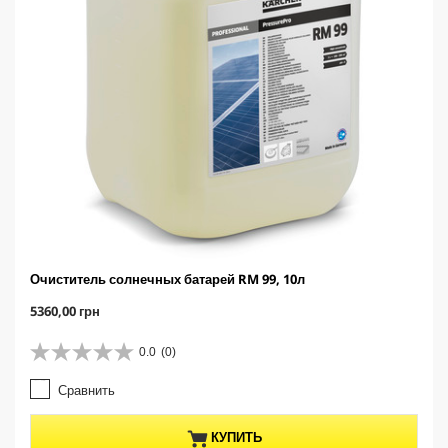
Очиститель солнечных батарей RM 99, 10л
C
5360,00 грн
u
r
0.0
(0)
0
r
.
e
Сравнить
0
n
и
t
з
p
КУПИТЬ