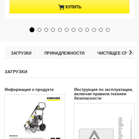
t
з
p
КУПИТЬ
5
r
з
o
в
d
е
u
з
c
д
t
.
p
r
ЗАГРУЗКИ
ПРИНАДЛЕЖНОСТИ
ЧИСТЯЩЕЕ СРЕДСТ
i
c
e
ЗАГРУЗКИ
Информация о продукте
Инструкция по эксплуатации,
включая правила техники
безопасности