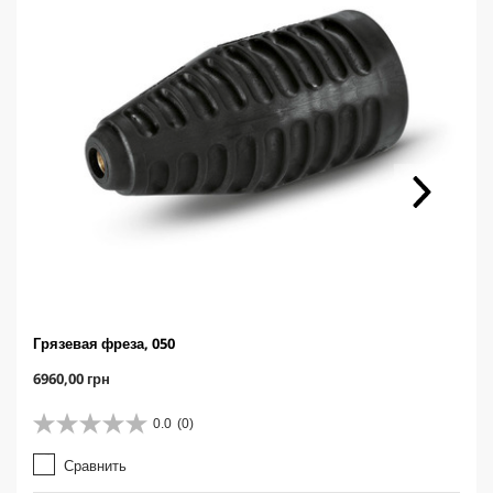
Грязевая фреза, 050
C
6960,00 грн
u
r
0.0
(0)
0
r
.
e
Сравнить
0
n
и