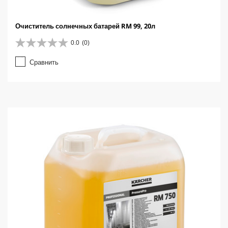
Очиститель солнечных батарей RM 99, 20л
0.0
(0)
0
.
Сравнить
0
и
з
5
з
в
е
з
д
.