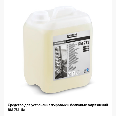
t
.
p
r
i
c
e
Средство для устранения жировых и белковых загрязнений
RM 731, 5л